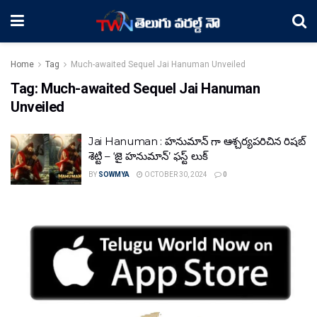
Home
Tag
Much-awaited Sequel Jai Hanuman Unveiled
Tag:
Much-awaited Sequel Jai Hanuman
Unveiled
Jai Hanuman : హనుమాన్ గా ఆశ్చర్యపరిచిన రిషబ్
శెట్టి – ‘జై హనుమాన్’ ఫస్ట్ లుక్
BY
SOWMYA
OCTOBER 30, 2024
0