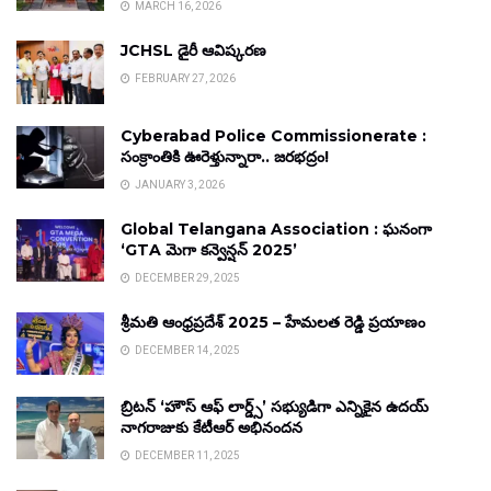
MARCH 16, 2026
JCHSL డైరీ ఆవిష్కరణ
FEBRUARY 27, 2026
Cyberabad Police Commissionerate :
సంక్రాంతికి ఊరెళ్తున్నారా.. జరభద్రం!
JANUARY 3, 2026
Global Telangana Association : ఘనంగా
‘GTA మెగా కన్వెన్షన్ 2025’
DECEMBER 29, 2025
శ్రీమతి ఆంధ్రప్రదేశ్ 2025 – హేమలత రెడ్డి ప్రయాణం
DECEMBER 14, 2025
బ్రిటన్ ‘హౌస్ ఆఫ్ లార్డ్స్’ సభ్యుడిగా ఎన్నికైన ఉదయ్
నాగరాజుకు కేటీఆర్ అభినందన
DECEMBER 11, 2025