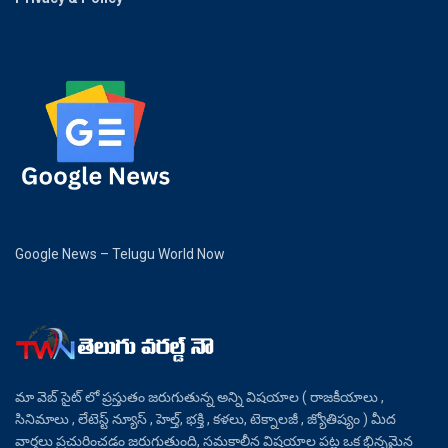
Google News – Telugu World Now
మా వెబ్ సైట్ లో ప్రస్తుతం జరుగుతున్న అన్ని విషయాల ( రాజకీయాలు ,
సినిమాలు , లేటెస్ట్ న్యూస్ , హెల్త్, భక్తి , కళలు, టెక్నాలజీ , జ్యోతిష్యం ) మీద
వార్తలు ప్రచురించడం జరుగుతుంది, సమకాలీన విషయాల పట్ల ఒక భిన్నమైన