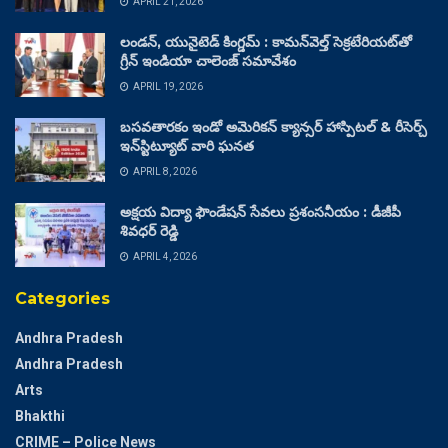
APRIL 21, 2026
లండన్, యునైటెడ్ కింగ్డమ్ : కామన్‌వెల్త్ సెక్రటేరియట్‌తో
గ్రీన్ ఇండియా చాలెంజ్ సమావేశం
APRIL 19, 2026
బసవతారకం ఇండో అమెరికన్ క్యాన్సర్ హాస్పిటల్ & రీసెర్చ్
ఇన్‌స్టిట్యూట్ వారి ఘనత
APRIL 8, 2026
అక్షయ విద్యా ఫౌండేషన్ సేవలు ప్రశంసనీయం : డీజీపీ
శివధర్ రెడ్డి
APRIL 4, 2026
Categories
Andhra Pradesh
Andhra Pradesh
Arts
Bhakthi
CRIME – Police News