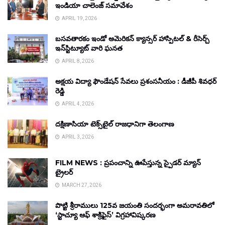
ఇండియా చాలెంజ్ సమావేశం
APRIL 19, 2026
బసవతారకం ఇండో అమెరికన్ క్యాన్సర్ హాస్పిటల్ & రీసెర్చ్
ఇన్‌స్టిట్యూట్ వారి ఘనత
APRIL 8, 2026
అక్షయ విద్యా ఫౌండేషన్ సేవలు ప్రశంసనీయం : డీజీపీ శివధర్
రెడ్డి
APRIL 4, 2026
దక్షిణాసియా టెక్స్‌టైల్ రాజధానిగా తెలంగాణ
APRIL 3, 2026
FILM NEWS : ప్రపంచాన్ని ఊపేస్తున్న స్పైడర్ మ్యాన్
ట్రైలర్
MARCH 27, 2026
పొట్టి శ్రీరాములు 125వ జయంతి సందర్భంగా అమరావతిలో
‘స్టాచ్యూ ఆఫ్ శాక్రిఫైస్’ విగ్రహావిష్కరణ