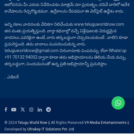
ఆలోచనను మీ ఎదుట నివేదించడం మాత్రమే మా ప్రయత్నం, చదివే వారిలో ఆవేశ
కావేషాలను రెచ్చగొట్టడమూ.. ఉద్రేకాలను రేపడమూ ఈ వెబ్‌సైట్ ఉద్దేశం కాదు.
అన్ని రకాల వాదనలకు వేదికగా నిలిచేందుకు www.teluguworldnow.com
తన వంతు ప్రయత్నిస్తుంది. వార్తా కథనాల్లో వచ్చే విశ్లేషణలకు విరుద్ధమైన
వాదనలు ఎవరికైనా ఉంటే, వారు తర్కబద్ధంగా చెప్పదలచుకుంటే.. వాటిని కూడా
ప్రచురిస్తుంది. తమ భావాలు పంపదలచుకున్న వారు..
teluguworldnow@gmail.com చిరునామాకు పంపవచ్చు. లేదా Whats’up
+91 70132 94002 ద్వారా కూడా తమ అభిప్రాయాలను తెలియ చేయ వచ్చు,
తర్కబద్ధంగా, సంయమనంతో ఉన్న ప్రతి అభిప్రాయాన్నీ ప్రచురిస్తాం.
.. ఎడిటర్
© 2024
Telugu World Now
|| All Rights Reserved
V9 Media Entertainments
||
Developed by
Ultrakey IT Solutions Pvt. Ltd.