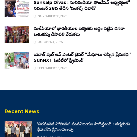
Sankalp Divas : సుచిరిండియా ఫౌండేషన్ ఆధ్వర్యంలో
నవంబర్ 28వ తేదీన ‘సంకల్ప్ దివాస్’
NOVEMBER 26, 2025
మలేషియాలో భారతీయుల ఐక్యతకు అద్దం పట్టిన దసరా
బతుకమ్మ దీపావళి వేడుకలు
OCTOBER 4, 2025
యూత్ ఫుల్ లవ్ ఎంటర్ టైనర్ “మేఘాలు చెప్పిన ప్రేమకథ”
SunNXT ఓటీటీలో స్ట్రీమింగ్
SEPTEMBER 27, 2025
Recent News
‘పరమపద సోపానం’ ఘనవిజయం సాధిస్తుంది : దర్శకుడు
భీమనేని శ్రీనివాసరావు