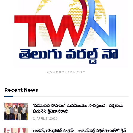
ADVERTISEMENT
Recent News
‘పరమపద సోపానం’ ఘనవిజయం సాధిస్తుంది : దర్శకుడు
భీమనేని శ్రీనివాసరావు
APRIL 21, 2026
లండన్, యునైటెడ్ కింగ్డమ్ : కామన్‌వెల్త్ సెక్రటేరియట్‌తో గ్రీన్