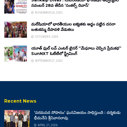
Sankalp Divas : సుచిరిండియా ఫౌండేషన్ ఆధ్వర్యంలో
నవంబర్ 28వ తేదీన ‘సంకల్ప్ దివాస్’
NOVEMBER 26, 2025
మలేషియాలో భారతీయుల ఐక్యతకు అద్దం పట్టిన దసరా
బతుకమ్మ దీపావళి వేడుకలు
OCTOBER 4, 2025
యూత్ ఫుల్ లవ్ ఎంటర్ టైనర్ “మేఘాలు చెప్పిన ప్రేమకథ”
SunNXT ఓటీటీలో స్ట్రీమింగ్
SEPTEMBER 27, 2025
Recent News
‘పరమపద సోపానం’ ఘనవిజయం సాధిస్తుంది : దర్శకుడు
భీమనేని శ్రీనివాసరావు
APRIL 21, 2026