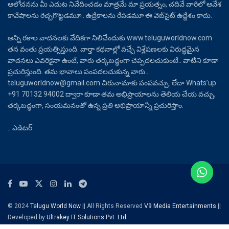
ఆలోచనను మీ ఎదుట నివేదించడం మాత్రమే మా ప్రయత్నం, చదివే వారిలో ఆవేశ
కావేషాలను రెచ్చగొట్టడమూ.. ఉద్రేకాలను రేపడమూ ఈ వెబ్‌సైట్ ఉద్దేశం కాదు.
అన్ని రకాల వాదనలకు వేదికగా నిలిచేందుకు www.teluguworldnow.com
తన వంతు ప్రయత్నిస్తుంది. వార్తా కథనాల్లో వచ్చే విశ్లేషణలకు విరుద్ధమైన
వాదనలు ఎవరికైనా ఉంటే, వారు తర్కబద్ధంగా చెప్పదలచుకుంటే.. వాటిని కూడా
ప్రచురిస్తుంది. తమ భావాలు పంపదలచుకున్న వారు..
teluguworldnow@gmail.com చిరునామాకు పంపవచ్చు. లేదా Whats’up
+91 70132 94002 ద్వారా కూడా తమ అభిప్రాయాలను తెలియ చేయ వచ్చు,
తర్కబద్ధంగా, సంయమనంతో ఉన్న ప్రతి అభిప్రాయాన్నీ ప్రచురిస్తాం.
.. ఎడిటర్
© 2024
Telugu World Now
|| All Rights Reserved
V9 Media Entertainments
||
Developed by
Ultrakey IT Solutions Pvt. Ltd.