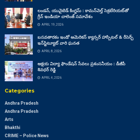
లండన్, యునైటెడ్ కింగ్డమ్ : కామన్‌వెల్త్ సెక్రటేరియట్‌తో
గ్రీన్ ఇండియా చాలెంజ్ సమావేశం
APRIL 19, 2026
బసవతారకం ఇండో అమెరికన్ క్యాన్సర్ హాస్పిటల్ & రీసెర్చ్
ఇన్‌స్టిట్యూట్ వారి ఘనత
APRIL 8, 2026
అక్షయ విద్యా ఫౌండేషన్ సేవలు ప్రశంసనీయం : డీజీపీ
శివధర్ రెడ్డి
APRIL 4, 2026
Categories
Andhra Pradesh
Andhra Pradesh
Arts
Bhakthi
CRIME – Police News