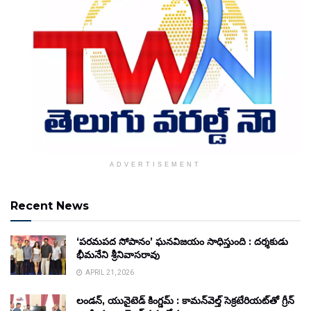
ADVERTISEMENT
Recent News
‘పరమపద సోపానం’ ఘనవిజయం సాధిస్తుంది : దర్శకుడు
భీమనేని శ్రీనివాసరావు
APRIL 21, 2026
లండన్, యునైటెడ్ కింగ్డమ్ : కామన్‌వెల్త్ సెక్రటేరియట్‌తో గ్రీన్