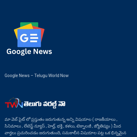
Google News – Telugu World Now
మా వెబ్ సైట్ లో ప్రస్తుతం జరుగుతున్న అన్ని విషయాల ( రాజకీయాలు ,
సినిమాలు , లేటెస్ట్ న్యూస్ , హెల్త్, భక్తి , కళలు, టెక్నాలజీ , జ్యోతిష్యం ) మీద
వార్తలు ప్రచురించడం జరుగుతుంది, సమకాలీన విషయాల పట్ల ఒక భిన్నమైన