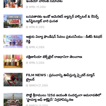
ఇండియా చాలెంజ్ సమావేశం
APRIL 19, 2026
బసవతారకం ఇండో అమెరికన్ క్యాన్సర్ హాస్పిటల్ & రీసెర్చ్
ఇన్‌స్టిట్యూట్ వారి ఘనత
APRIL 8, 2026
అక్షయ విద్యా ఫౌండేషన్ సేవలు ప్రశంసనీయం : డీజీపీ శివధర్
రెడ్డి
APRIL 4, 2026
దక్షిణాసియా టెక్స్‌టైల్ రాజధానిగా తెలంగాణ
APRIL 3, 2026
FILM NEWS : ప్రపంచాన్ని ఊపేస్తున్న స్పైడర్ మ్యాన్
ట్రైలర్
MARCH 27, 2026
పొట్టి శ్రీరాములు 125వ జయంతి సందర్భంగా అమరావతిలో
‘స్టాచ్యూ ఆఫ్ శాక్రిఫైస్’ విగ్రహావిష్కరణ
MARCH 16, 2026