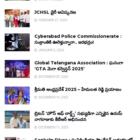
JCHSL డైరీ ఆవిష్కరణ
FEBRUARY 27, 2026
Cyberabad Police Commissionerate :
సంక్రాంతికి ఊరెళ్తున్నారా.. జరభద్రం!
JANUARY 3, 2026
Global Telangana Association : ఘనంగా
‘GTA మెగా కన్వెన్షన్ 2025’
DECEMBER 29, 2025
శ్రీమతి ఆంధ్రప్రదేశ్ 2025 – హేమలత రెడ్డి ప్రయాణం
DECEMBER 14, 2025
బ్రిటన్ ‘హౌస్ ఆఫ్ లార్డ్స్’ సభ్యుడిగా ఎన్నికైన ఉదయ్
నాగరాజుకు కేటీఆర్ అభినందన
DECEMBER 11, 2025