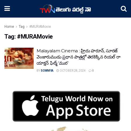
Home
Tag
#MURAMovie
Tag:
#MURAMovie
Malayalam Cinema : హ్రిదు హ‌రూన్‌, సూర‌జ్
వెంజారుముడు ప్ర‌ధాన పాత్ర‌ల్లో తెర‌కెక్కిన‌ రియల్ రా
యాక్ష‌న్ ఫిల్మ్ ‘ముర’
BY
SOWMYA
OCTOBER 28, 2024
0