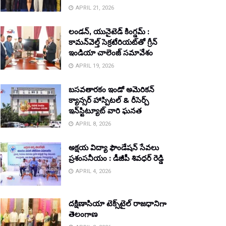
APRIL 21, 2026
లండన్, యునైటెడ్ కింగ్డమ్ :
కామన్‌వెల్త్ సెక్రటేరియట్‌తో గ్రీన్
ఇండియా చాలెంజ్ సమావేశం
APRIL 19, 2026
బసవతారకం ఇండో అమెరికన్
క్యాన్సర్ హాస్పిటల్ & రీసెర్చ్
ఇన్‌స్టిట్యూట్ వారి ఘనత
APRIL 8, 2026
అక్షయ విద్యా ఫౌండేషన్ సేవలు
ప్రశంసనీయం : డీజీపీ శివధర్ రెడ్డి
APRIL 4, 2026
దక్షిణాసియా టెక్స్‌టైల్ రాజధానిగా
తెలంగాణ