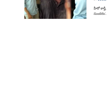
హీరో కార్త
సుందరం'. 9