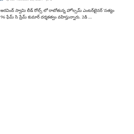
ీ, అరవింద్ స్వామి లీడ్ రోల్స్ లో రాబోతున్న హోల్సమ్ ఎంటర్‌టైనర్ 'సత్యం
6 ఫేమ్ సి ప్రేమ్ కుమార్ దర్శకత్వం వహిస్తున్నారు. 2డి ...