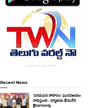
ADVERTISEMENT
Recent News
‘పరమపద సోపానం’ ఘనవిజయం
సాధిస్తుంది : దర్శకుడు భీమనేని
శ్రీనివాసరావు