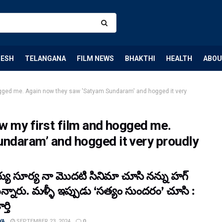
DESH
TELANGANA
FILM NEWS
BHAKTHI
HEALTH
ABOU
hogged me. Again now they saw 'Satyam Sundaram' and hogged it very
w my first film and hogged me.
ndaram’ and hogged it very proudly
్య సూర్య నా మొదటి సినిమా చూసి నన్ను హగ్
న్నారు. మళ్ళీ ఇప్పుడు ‘సత్యం సుందరం’ చూసి :
్తి
YA
SEPTEMBER 23, 2024
0