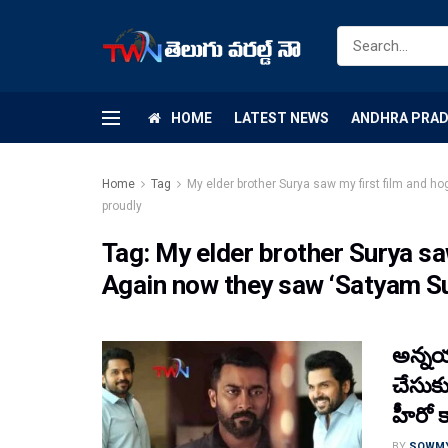
HOME
LATEST NEWS
ANDHRA PRA
Home
Tag
My elder brother Surya saw my first film and 
proudly
Tag:
My elder brother Surya sa
Again now they saw ‘Satyam Su
అన్నయ
చేసుకు
హీరో కార
BY
SOWM