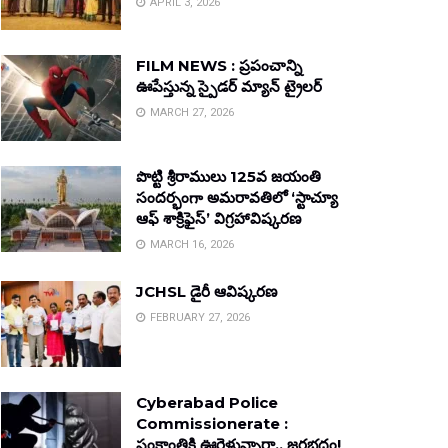
APRIL 3, 2026
FILM NEWS : ప్రపంచాన్ని
ఊపేస్తున్న స్పైడర్ మ్యాన్ ట్రైలర్
MARCH 27, 2026
పొట్టి శ్రీరాములు 125వ జయంతి
సందర్భంగా అమరావతిలో ‘స్టాచ్యూ
ఆఫ్ శాక్రిఫైస్’ విగ్రహావిష్కరణ
MARCH 16, 2026
JCHSL డైరీ ఆవిష్కరణ
FEBRUARY 27, 2026
Cyberabad Police
Commissionerate :
సంక్రాంతికి ఊరెళ్తున్నారా.. జరభద్రం!