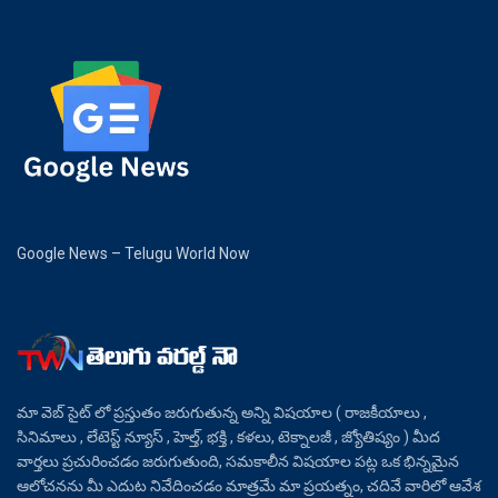
Google News – Telugu World Now
మా వెబ్ సైట్ లో ప్రస్తుతం జరుగుతున్న అన్ని విషయాల ( రాజకీయాలు ,
సినిమాలు , లేటెస్ట్ న్యూస్ , హెల్త్, భక్తి , కళలు, టెక్నాలజీ , జ్యోతిష్యం ) మీద
వార్తలు ప్రచురించడం జరుగుతుంది, సమకాలీన విషయాల పట్ల ఒక భిన్నమైన
ఆలోచనను మీ ఎదుట నివేదించడం మాత్రమే మా ప్రయత్నం, చదివే వారిలో ఆవేశ