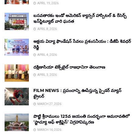
APRIL 19, 2026
బసవతారకం ఇండో అమెరికన్ క్యాన్సర్ హాస్పిటల్ & రీసెర్చ్
ఇన్‌స్టిట్యూట్ వారి ఘనత
APRIL 8, 2026
అక్షయ విద్యా ఫౌండేషన్ సేవలు ప్రశంసనీయం : డీజీపీ శివధర్
రెడ్డి
APRIL 4, 2026
దక్షిణాసియా టెక్స్‌టైల్ రాజధానిగా తెలంగాణ
APRIL 3, 2026
FILM NEWS : ప్రపంచాన్ని ఊపేస్తున్న స్పైడర్ మ్యాన్
ట్రైలర్
MARCH 27, 2026
పొట్టి శ్రీరాములు 125వ జయంతి సందర్భంగా అమరావతిలో
‘స్టాచ్యూ ఆఫ్ శాక్రిఫైస్’ విగ్రహావిష్కరణ
MARCH 16, 2026