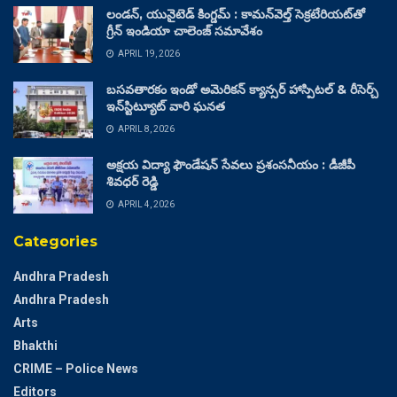
లండన్, యునైటెడ్ కింగ్డమ్ : కామన్‌వెల్త్ సెక్రటేరియట్‌తో
గ్రీన్ ఇండియా చాలెంజ్ సమావేశం
APRIL 19, 2026
బసవతారకం ఇండో అమెరికన్ క్యాన్సర్ హాస్పిటల్ & రీసెర్చ్
ఇన్‌స్టిట్యూట్ వారి ఘనత
APRIL 8, 2026
అక్షయ విద్యా ఫౌండేషన్ సేవలు ప్రశంసనీయం : డీజీపీ
శివధర్ రెడ్డి
APRIL 4, 2026
Categories
Andhra Pradesh
Andhra Pradesh
Arts
Bhakthi
CRIME – Police News
Editors