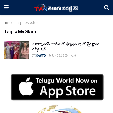
Home
Tag
#MyGlam
Tag:
#MyGlam
తళుక్కుమనే భామలతో ఫ్యాషన్ షో తో మై గ్లామ్
ఎక్సిబిషన్
BY
SOWMYA
JUNE 22, 2024
0