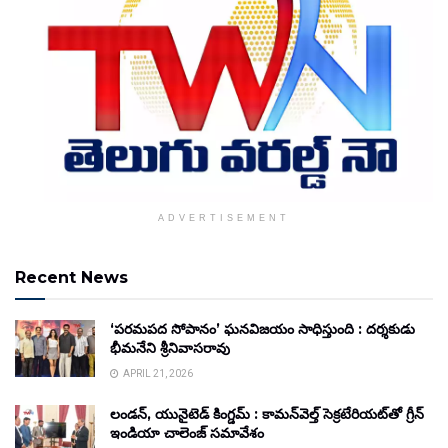
ADVERTISEMENT
Recent News
‘పరమపద సోపానం’ ఘనవిజయం సాధిస్తుంది : దర్శకుడు
భీమనేని శ్రీనివాసరావు
APRIL 21, 2026
లండన్, యునైటెడ్ కింగ్డమ్ : కామన్‌వెల్త్ సెక్రటేరియట్‌తో గ్రీన్
ఇండియా చాలెంజ్ సమావేశం