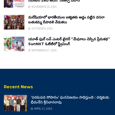
నవంబర్ 28వ తేదీన ‘సంకల్ప్ దివాస్’
NOVEMBER 26, 2025
మలేషియాలో భారతీయుల ఐక్యతకు అద్దం పట్టిన దసరా
బతుకమ్మ దీపావళి వేడుకలు
OCTOBER 4, 2025
యూత్ ఫుల్ లవ్ ఎంటర్ టైనర్ “మేఘాలు చెప్పిన ప్రేమకథ”
SunNXT ఓటీటీలో స్ట్రీమింగ్
SEPTEMBER 27, 2025
Recent News
‘పరమపద సోపానం’ ఘనవిజయం సాధిస్తుంది : దర్శకుడు
భీమనేని శ్రీనివాసరావు
APRIL 21, 2026