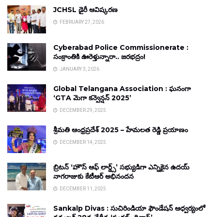
JCHSL డైరీ ఆవిష్కరణ
FEBRUARY 27, 2026
Cyberabad Police Commissionerate :
సంక్రాంతికి ఊరెళ్తున్నారా.. జరభద్రం!
JANUARY 3, 2026
Global Telangana Association : ఘనంగా
‘GTA మెగా కన్వెన్షన్ 2025’
DECEMBER 29, 2025
శ్రీమతి ఆంధ్రప్రదేశ్ 2025 – హేమలత రెడ్డి ప్రయాణం
DECEMBER 14, 2025
బ్రిటన్ ‘హౌస్ ఆఫ్ లార్డ్స్’ సభ్యుడిగా ఎన్నికైన ఉదయ్
నాగరాజుకు కేటీఆర్ అభినందన
DECEMBER 11, 2025
Sankalp Divas : సుచిరిండియా ఫౌండేషన్ ఆధ్వర్యంలో