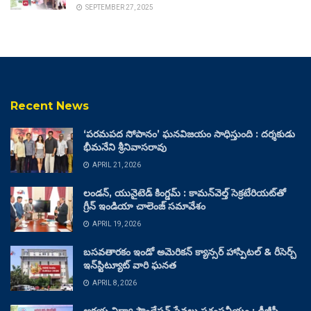
SEPTEMBER 27, 2025
Recent News
‘పరమపద సోపానం’ ఘనవిజయం సాధిస్తుంది : దర్శకుడు
భీమనేని శ్రీనివాసరావు
APRIL 21, 2026
లండన్, యునైటెడ్ కింగ్డమ్ : కామన్‌వెల్త్ సెక్రటేరియట్‌తో
గ్రీన్ ఇండియా చాలెంజ్ సమావేశం
APRIL 19, 2026
బసవతారకం ఇండో అమెరికన్ క్యాన్సర్ హాస్పిటల్ & రీసెర్చ్
ఇన్‌స్టిట్యూట్ వారి ఘనత
APRIL 8, 2026