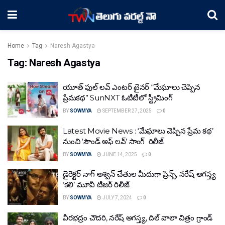
Home
Tag
Naresh Agastya
Tag:
Naresh Agastya
యూత్ ఫుల్ లవ్ ఎంటర్ టైనర్ “మేఘాలు చెప్పిన
ప్రేమకథ” SunNXT ఓటీటీలో స్ట్రీమింగ్
BY
SOWMYA
SEPTEMBER 27, 2025
0
Latest Movie News : ‘మేఘాలు చెప్పిన ప్రేమ కథ’
నుంచి ‘సౌండ్ అఫ్ లవ్’ సాంగ్ రిలీజ్
BY
SOWMYA
JUNE 14, 2025
0
డైరెక్టర్ నాగ్ అశ్విన్ చేతుల మీదుగా ప్రిన్స్, నరేష్ అగస్త్య
‘కలి’ మూవీ టీజర్ రిలీజ్
BY
SOWMYA
JULY 7, 2024
0
వీరభద్రం చౌదరి, నరేష్ అగస్త్య, దిల్ వాలా చిత్రం గ్రాండ్