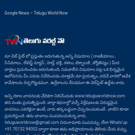
Google News – Telugu World Now
మా వెబ్ సైట్ లో ప్రస్తుతం జరుగుతున్న అన్ని విషయాల ( రాజకీయాలు ,
సినిమాలు , లేటెస్ట్ న్యూస్ , హెల్త్, భక్తి , కళలు, టెక్నాలజీ , జ్యోతిష్యం ) మీద
వార్తలు ప్రచురించడం జరుగుతుంది, సమకాలీన విషయాల పట్ల ఒక భిన్నమైన
ఆలోచనను మీ ఎదుట నివేదించడం మాత్రమే మా ప్రయత్నం, చదివే వారిలో ఆవేశ
కావేషాలను రెచ్చగొట్టడమూ.. ఉద్రేకాలను రేపడమూ ఈ వెబ్‌సైట్ ఉద్దేశం కాదు.
అన్ని రకాల వాదనలకు వేదికగా నిలిచేందుకు www.teluguworldnow.com
తన వంతు ప్రయత్నిస్తుంది. వార్తా కథనాల్లో వచ్చే విశ్లేషణలకు విరుద్ధమైన
వాదనలు ఎవరికైనా ఉంటే, వారు తర్కబద్ధంగా చెప్పదలచుకుంటే.. వాటిని కూడా
ప్రచురిస్తుంది. తమ భావాలు పంపదలచుకున్న వారు..
teluguworldnow@gmail.com చిరునామాకు పంపవచ్చు. లేదా Whats’up
+91 70132 94002 ద్వారా కూడా తమ అభిప్రాయాలను తెలియ చేయ వచ్చు,