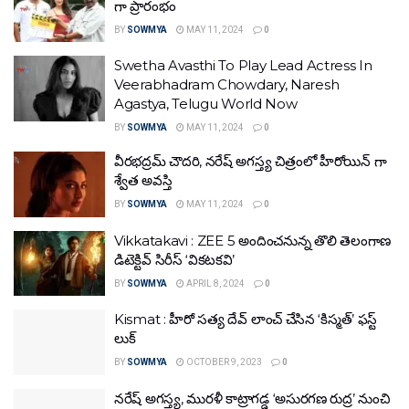
గా ప్రారంభం
BY
SOWMYA
MAY 11, 2024
0
Swetha Avasthi To Play Lead Actress In
Veerabhadram Chowdary, Naresh
Agastya, Telugu World Now
BY
SOWMYA
MAY 11, 2024
0
వీరభద్రమ్ చౌదరి, నరేష్ అగస్త్య చిత్రంలో హీరోయిన్ గా
శ్వేత అవస్తి
BY
SOWMYA
MAY 11, 2024
0
Vikkatakavi : ZEE 5 అందించనున్న తొలి తెలంగాణ
డిటెక్టివ్ సిరీస్ ‘వికటకవి’
BY
SOWMYA
APRIL 8, 2024
0
Kismat : హీరో సత్య దేవ్ లాంచ్ చేసిన ‘కిస్మత్’ ఫస్ట్
లుక్‌
BY
SOWMYA
OCTOBER 9, 2023
0
నరేష్‌ అగస్త్య, మురళీ కాట్రాగడ్డ ‘అసురగణ రుద్ర’ నుంచి