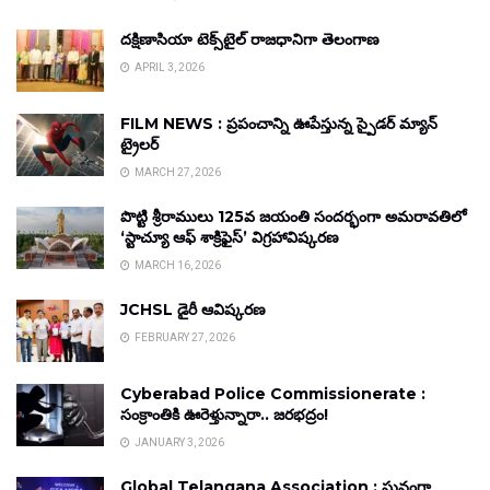
దక్షిణాసియా టెక్స్‌టైల్ రాజధానిగా తెలంగాణ
APRIL 3, 2026
FILM NEWS : ప్రపంచాన్ని ఊపేస్తున్న స్పైడర్ మ్యాన్
ట్రైలర్
MARCH 27, 2026
పొట్టి శ్రీరాములు 125వ జయంతి సందర్భంగా అమరావతిలో
‘స్టాచ్యూ ఆఫ్ శాక్రిఫైస్’ విగ్రహావిష్కరణ
MARCH 16, 2026
JCHSL డైరీ ఆవిష్కరణ
FEBRUARY 27, 2026
Cyberabad Police Commissionerate :
సంక్రాంతికి ఊరెళ్తున్నారా.. జరభద్రం!
JANUARY 3, 2026
Global Telangana Association : ఘనంగా