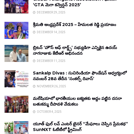
‘GTA మెగా కన్వెన్షన్ 2025’
DECEMBER 29, 2025
శ్రీమతి ఆంధ్రప్రదేశ్ 2025 – హేమలత రెడ్డి ప్రయాణం
DECEMBER 14, 2025
బ్రిటన్ ‘హౌస్ ఆఫ్ లార్డ్స్’ సభ్యుడిగా ఎన్నికైన ఉదయ్
నాగరాజుకు కేటీఆర్ అభినందన
DECEMBER 11, 2025
Sankalp Divas : సుచిరిండియా ఫౌండేషన్ ఆధ్వర్యంలో
నవంబర్ 28వ తేదీన ‘సంకల్ప్ దివాస్’
NOVEMBER 26, 2025
మలేషియాలో భారతీయుల ఐక్యతకు అద్దం పట్టిన దసరా
బతుకమ్మ దీపావళి వేడుకలు
OCTOBER 4, 2025
యూత్ ఫుల్ లవ్ ఎంటర్ టైనర్ “మేఘాలు చెప్పిన ప్రేమకథ”
SunNXT ఓటీటీలో స్ట్రీమింగ్