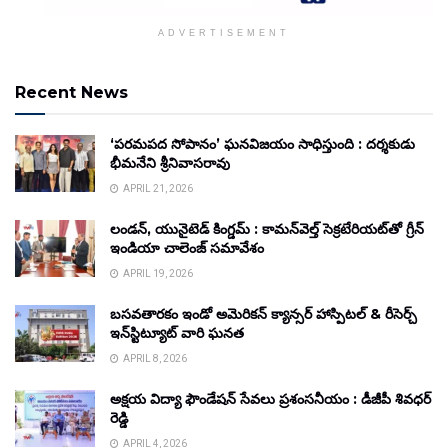
ADVERTISEMENT
Recent News
‘పరమపద సోపానం’ ఘనవిజయం సాధిస్తుంది : దర్శకుడు
భీమనేని శ్రీనివాసరావు
APRIL 21, 2026
లండన్, యునైటెడ్ కింగ్డమ్ : కామన్‌వెల్త్ సెక్రటేరియట్‌తో గ్రీన్
ఇండియా చాలెంజ్ సమావేశం
APRIL 19, 2026
బసవతారకం ఇండో అమెరికన్ క్యాన్సర్ హాస్పిటల్ & రీసెర్చ్
ఇన్‌స్టిట్యూట్ వారి ఘనత
APRIL 8, 2026
అక్షయ విద్యా ఫౌండేషన్ సేవలు ప్రశంసనీయం : డీజీపీ శివధర్
రెడ్డి
APRIL 4, 2026