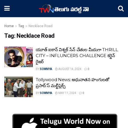
Home
Tag
Necklace Road
Tag:
Necklace Road
యూత్ ఐకాన్ విశ్వక్ సేన్ చేతుల మీదుగా THRILL
CITY – INFLUNCERS CHALLENGE కర్టెన్
రైజర్
BY
SOWMYA
AUGUST 14, 2024
0
Tollywood News: అధునాతన హంగులతో
ప్రసాద్’స్ మల్టీప్లెక్స్
BY
SOWMYA
MAY 11, 2024
0