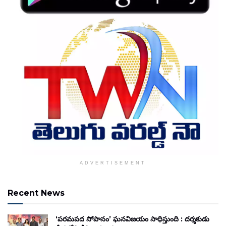
ADVERTISEMENT
Recent News
‘పరమపద సోపానం’ ఘనవిజయం సాధిస్తుంది : దర్శకుడు