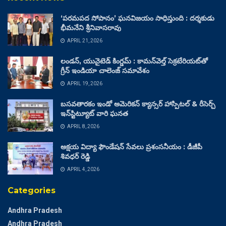
‘పరమపద సోపానం’ ఘనవిజయం సాధిస్తుంది : దర్శకుడు
భీమనేని శ్రీనివాసరావు
APRIL 21, 2026
లండన్, యునైటెడ్ కింగ్డమ్ : కామన్‌వెల్త్ సెక్రటేరియట్‌తో
గ్రీన్ ఇండియా చాలెంజ్ సమావేశం
APRIL 19, 2026
బసవతారకం ఇండో అమెరికన్ క్యాన్సర్ హాస్పిటల్ & రీసెర్చ్
ఇన్‌స్టిట్యూట్ వారి ఘనత
APRIL 8, 2026
అక్షయ విద్యా ఫౌండేషన్ సేవలు ప్రశంసనీయం : డీజీపీ
శివధర్ రెడ్డి
APRIL 4, 2026
Categories
Andhra Pradesh
Andhra Pradesh