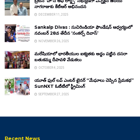
బ్రిటన్ ‘హౌస్ ఆఫ్ లార్డ్స్’ సభ్యుడిగా ఎన్నికైన ఉదయ్
నాగరాజుకు కేటీఆర్ అభినందన
DECEMBER 11, 2025
Sankalp Divas : సుచిరిండియా ఫౌండేషన్ ఆధ్వర్యంలో
నవంబర్ 28వ తేదీన ‘సంకల్ప్ దివాస్’
NOVEMBER 26, 2025
మలేషియాలో భారతీయుల ఐక్యతకు అద్దం పట్టిన దసరా
బతుకమ్మ దీపావళి వేడుకలు
OCTOBER 4, 2025
యూత్ ఫుల్ లవ్ ఎంటర్ టైనర్ “మేఘాలు చెప్పిన ప్రేమకథ”
SunNXT ఓటీటీలో స్ట్రీమింగ్
SEPTEMBER 27, 2025
Recent News