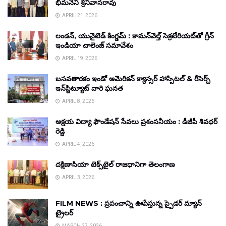
భీమనేని శ్రీనివాసరావు
APRIL 21, 2026
లండన్, యునైటెడ్ కింగ్డమ్ : కామన్‌వెల్త్ సెక్రటేరియట్‌తో గ్రీన్
ఇండియా చాలెంజ్ సమావేశం
APRIL 19, 2026
బసవతారకం ఇండో అమెరికన్ క్యాన్సర్ హాస్పిటల్ & రీసెర్చ్
ఇన్‌స్టిట్యూట్ వారి ఘనత
APRIL 8, 2026
అక్షయ విద్యా ఫౌండేషన్ సేవలు ప్రశంసనీయం : డీజీపీ శివధర్
రెడ్డి
APRIL 4, 2026
దక్షిణాసియా టెక్స్‌టైల్ రాజధానిగా తెలంగాణ
APRIL 3, 2026
FILM NEWS : ప్రపంచాన్ని ఊపేస్తున్న స్పైడర్ మ్యాన్
ట్రైలర్
MARCH 27, 2026