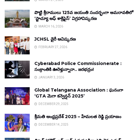
పొట్టి శ్రీరాములు 125వ జయంతి సందర్భంగా అమరావతిలో
‘స్టాచ్యూ ఆఫ్ శాక్రిఫైస్’ విగ్రహావిష్కరణ
MARCH 16, 2026
JCHSL డైరీ ఆవిష్కరణ
FEBRUARY 27, 2026
Cyberabad Police Commissionerate :
సంక్రాంతికి ఊరెళ్తున్నారా.. జరభద్రం!
JANUARY 3, 2026
Global Telangana Association : ఘనంగా
‘GTA మెగా కన్వెన్షన్ 2025’
DECEMBER 29, 2025
శ్రీమతి ఆంధ్రప్రదేశ్ 2025 – హేమలత రెడ్డి ప్రయాణం
DECEMBER 14, 2025