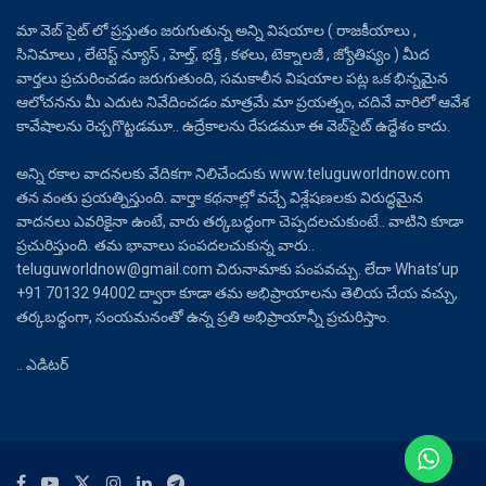
మా వెబ్ సైట్ లో ప్రస్తుతం జరుగుతున్న అన్ని విషయాల ( రాజకీయాలు ,
సినిమాలు , లేటెస్ట్ న్యూస్ , హెల్త్, భక్తి , కళలు, టెక్నాలజీ , జ్యోతిష్యం ) మీద
వార్తలు ప్రచురించడం జరుగుతుంది, సమకాలీన విషయాల పట్ల ఒక భిన్నమైన
ఆలోచనను మీ ఎదుట నివేదించడం మాత్రమే మా ప్రయత్నం, చదివే వారిలో ఆవేశ
కావేషాలను రెచ్చగొట్టడమూ.. ఉద్రేకాలను రేపడమూ ఈ వెబ్‌సైట్ ఉద్దేశం కాదు.
అన్ని రకాల వాదనలకు వేదికగా నిలిచేందుకు www.teluguworldnow.com
తన వంతు ప్రయత్నిస్తుంది. వార్తా కథనాల్లో వచ్చే విశ్లేషణలకు విరుద్ధమైన
వాదనలు ఎవరికైనా ఉంటే, వారు తర్కబద్ధంగా చెప్పదలచుకుంటే.. వాటిని కూడా
ప్రచురిస్తుంది. తమ భావాలు పంపదలచుకున్న వారు..
teluguworldnow@gmail.com చిరునామాకు పంపవచ్చు. లేదా Whats’up
+91 70132 94002 ద్వారా కూడా తమ అభిప్రాయాలను తెలియ చేయ వచ్చు,
తర్కబద్ధంగా, సంయమనంతో ఉన్న ప్రతి అభిప్రాయాన్నీ ప్రచురిస్తాం.
.. ఎడిటర్