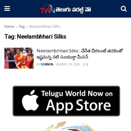
Home
Tag
Neelambhhari Silks
Tag:
Neelambhhari Silks
Neelambhhari Silks : చేనేత చీరలంటే తనకెంతో
ఇష్టమన్న నటి సంయుక్తా మీనన్‌
BY
SOWMYA
APRIL 19, 2025
0