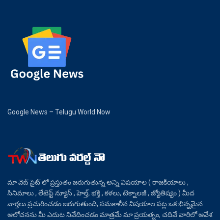
Google News – Telugu World Now
మా వెబ్ సైట్ లో ప్రస్తుతం జరుగుతున్న అన్ని విషయాల ( రాజకీయాలు ,
సినిమాలు , లేటెస్ట్ న్యూస్ , హెల్త్, భక్తి , కళలు, టెక్నాలజీ , జ్యోతిష్యం ) మీద
వార్తలు ప్రచురించడం జరుగుతుంది, సమకాలీన విషయాల పట్ల ఒక భిన్నమైన
ఆలోచనను మీ ఎదుట నివేదించడం మాత్రమే మా ప్రయత్నం, చదివే వారిలో ఆవేశ