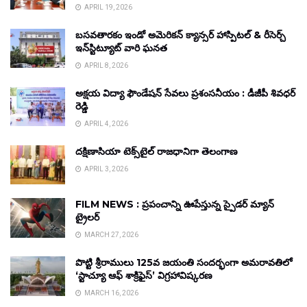
APRIL 19, 2026
బసవతారకం ఇండో అమెరికన్ క్యాన్సర్ హాస్పిటల్ & రీసెర్చ్
ఇన్‌స్టిట్యూట్ వారి ఘనత
APRIL 8, 2026
అక్షయ విద్యా ఫౌండేషన్ సేవలు ప్రశంసనీయం : డీజీపీ శివధర్
రెడ్డి
APRIL 4, 2026
దక్షిణాసియా టెక్స్‌టైల్ రాజధానిగా తెలంగాణ
APRIL 3, 2026
FILM NEWS : ప్రపంచాన్ని ఊపేస్తున్న స్పైడర్ మ్యాన్
ట్రైలర్
MARCH 27, 2026
పొట్టి శ్రీరాములు 125వ జయంతి సందర్భంగా అమరావతిలో
‘స్టాచ్యూ ఆఫ్ శాక్రిఫైస్’ విగ్రహావిష్కరణ
MARCH 16, 2026