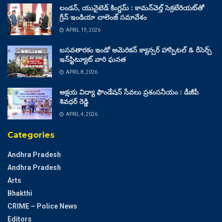
లండన్, యునైటెడ్ కింగ్డమ్ : కామన్‌వెల్త్ సెక్రటేరియట్‌తో
గ్రీన్ ఇండియా చాలెంజ్ సమావేశం
APRIL 19, 2026
బసవతారకం ఇండో అమెరికన్ క్యాన్సర్ హాస్పిటల్ & రీసెర్చ్
ఇన్‌స్టిట్యూట్ వారి ఘనత
APRIL 8, 2026
అక్షయ విద్యా ఫౌండేషన్ సేవలు ప్రశంసనీయం : డీజీపీ
శివధర్ రెడ్డి
APRIL 4, 2026
Categories
Andhra Pradesh
Andhra Pradesh
Arts
Bhakthi
CRIME – Police News
Editors