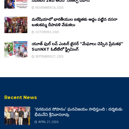
నవంబర్ 28వ తేదీన ‘సంకల్ప్ దివాస్’
NOVEMBER 26, 2025
మలేషియాలో భారతీయుల ఐక్యతకు అద్దం పట్టిన దసరా
బతుకమ్మ దీపావళి వేడుకలు
OCTOBER 4, 2025
యూత్ ఫుల్ లవ్ ఎంటర్ టైనర్ “మేఘాలు చెప్పిన ప్రేమకథ”
SunNXT ఓటీటీలో స్ట్రీమింగ్
SEPTEMBER 27, 2025
Recent News
‘పరమపద సోపానం’ ఘనవిజయం సాధిస్తుంది : దర్శకుడు
భీమనేని శ్రీనివాసరావు
APRIL 21, 2026