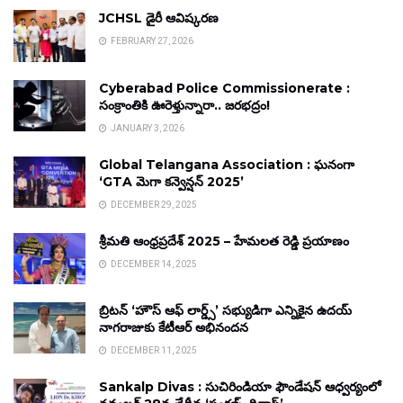
JCHSL డైరీ ఆవిష్కరణ
FEBRUARY 27, 2026
Cyberabad Police Commissionerate :
సంక్రాంతికి ఊరెళ్తున్నారా.. జరభద్రం!
JANUARY 3, 2026
Global Telangana Association : ఘనంగా
‘GTA మెగా కన్వెన్షన్ 2025’
DECEMBER 29, 2025
శ్రీమతి ఆంధ్రప్రదేశ్ 2025 – హేమలత రెడ్డి ప్రయాణం
DECEMBER 14, 2025
బ్రిటన్ ‘హౌస్ ఆఫ్ లార్డ్స్’ సభ్యుడిగా ఎన్నికైన ఉదయ్
నాగరాజుకు కేటీఆర్ అభినందన
DECEMBER 11, 2025
Sankalp Divas : సుచిరిండియా ఫౌండేషన్ ఆధ్వర్యంలో