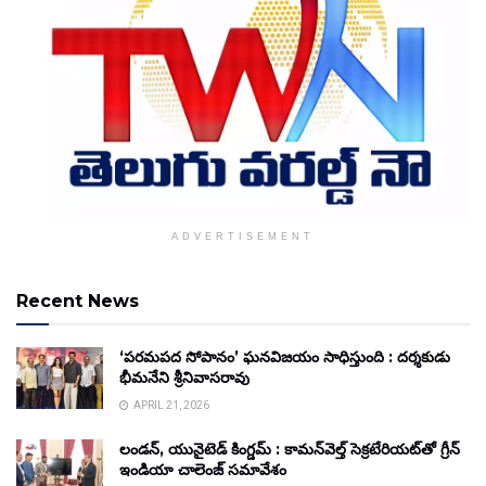
ADVERTISEMENT
Recent News
‘పరమపద సోపానం’ ఘనవిజయం సాధిస్తుంది : దర్శకుడు
భీమనేని శ్రీనివాసరావు
APRIL 21, 2026
లండన్, యునైటెడ్ కింగ్డమ్ : కామన్‌వెల్త్ సెక్రటేరియట్‌తో గ్రీన్
ఇండియా చాలెంజ్ సమావేశం