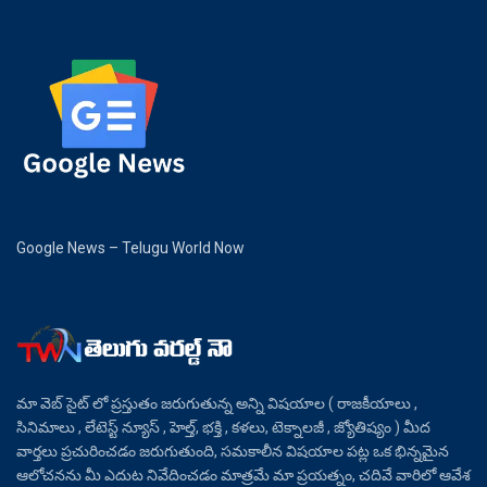
Google News – Telugu World Now
మా వెబ్ సైట్ లో ప్రస్తుతం జరుగుతున్న అన్ని విషయాల ( రాజకీయాలు ,
సినిమాలు , లేటెస్ట్ న్యూస్ , హెల్త్, భక్తి , కళలు, టెక్నాలజీ , జ్యోతిష్యం ) మీద
వార్తలు ప్రచురించడం జరుగుతుంది, సమకాలీన విషయాల పట్ల ఒక భిన్నమైన
ఆలోచనను మీ ఎదుట నివేదించడం మాత్రమే మా ప్రయత్నం, చదివే వారిలో ఆవేశ