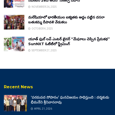
నవంబర్ 28వ తేదీన ‘సంకల్ప్ దివాస్’
NOVEMBER 26, 2025
మలేషియాలో భారతీయుల ఐక్యతకు అద్దం పట్టిన దసరా
బతుకమ్మ దీపావళి వేడుకలు
OCTOBER 4, 2025
యూత్ ఫుల్ లవ్ ఎంటర్ టైనర్ “మేఘాలు చెప్పిన ప్రేమకథ”
SunNXT ఓటీటీలో స్ట్రీమింగ్
SEPTEMBER 27, 2025
Recent News
‘పరమపద సోపానం’ ఘనవిజయం సాధిస్తుంది : దర్శకుడు
భీమనేని శ్రీనివాసరావు
APRIL 21, 2026