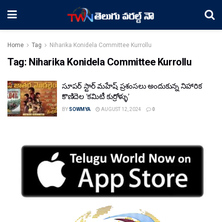
Home
Tag
Niharika Konidela Committee Kurrollu
Tag:
Niharika Konidela Committee Kurrollu
సూప‌ర్ స్టార్ మ‌హేష్ ప్ర‌శంస‌లు అందుకున్న నిహారిక
కొణిదెల ‘కమిటీ కుర్రోళ్ళు’
BY
SOWMYA
AUGUST 12, 2024
0