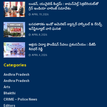
లండన్, యునైటెడ్ కింగ్డమ్ : కామన్‌వెల్త్ సెక్రటేరియట్‌తో
గ్రీన్ ఇండియా చాలెంజ్ సమావేశం
APRIL 19, 2026
బసవతారకం ఇండో అమెరికన్ క్యాన్సర్ హాస్పిటల్ & రీసెర్చ్
ఇన్‌స్టిట్యూట్ వారి ఘనత
APRIL 8, 2026
అక్షయ విద్యా ఫౌండేషన్ సేవలు ప్రశంసనీయం : డీజీపీ
శివధర్ రెడ్డి
APRIL 4, 2026
Categories
Andhra Pradesh
Andhra Pradesh
Arts
Bhakthi
CRIME – Police News
Editors