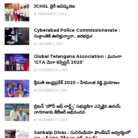
JCHSL డైరీ ఆవిష్కరణ
FEBRUARY 27, 2026
Cyberabad Police Commissionerate :
సంక్రాంతికి ఊరెళ్తున్నారా.. జరభద్రం!
JANUARY 3, 2026
Global Telangana Association : ఘనంగా
‘GTA మెగా కన్వెన్షన్ 2025’
DECEMBER 29, 2025
శ్రీమతి ఆంధ్రప్రదేశ్ 2025 – హేమలత రెడ్డి ప్రయాణం
DECEMBER 14, 2025
బ్రిటన్ ‘హౌస్ ఆఫ్ లార్డ్స్’ సభ్యుడిగా ఎన్నికైన ఉదయ్
నాగరాజుకు కేటీఆర్ అభినందన
DECEMBER 11, 2025
Sankalp Divas : సుచిరిండియా ఫౌండేషన్ ఆధ్వర్యంలో