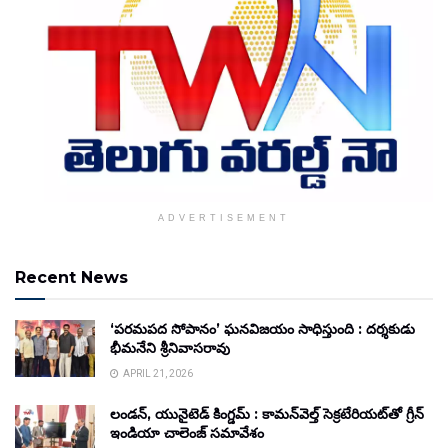
ADVERTISEMENT
Recent News
‘పరమపద సోపానం’ ఘనవిజయం సాధిస్తుంది : దర్శకుడు
భీమనేని శ్రీనివాసరావు
APRIL 21, 2026
లండన్, యునైటెడ్ కింగ్డమ్ : కామన్‌వెల్త్ సెక్రటేరియట్‌తో గ్రీన్
ఇండియా చాలెంజ్ సమావేశం