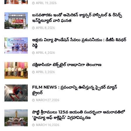
APRIL 19, 2026
బసవతారకం ఇండో అమెరికన్ క్యాన్సర్ హాస్పిటల్ & రీసెర్చ్
ఇన్‌స్టిట్యూట్ వారి ఘనత
APRIL 8, 2026
అక్షయ విద్యా ఫౌండేషన్ సేవలు ప్రశంసనీయం : డీజీపీ శివధర్
రెడ్డి
APRIL 4, 2026
దక్షిణాసియా టెక్స్‌టైల్ రాజధానిగా తెలంగాణ
APRIL 3, 2026
FILM NEWS : ప్రపంచాన్ని ఊపేస్తున్న స్పైడర్ మ్యాన్
ట్రైలర్
MARCH 27, 2026
పొట్టి శ్రీరాములు 125వ జయంతి సందర్భంగా అమరావతిలో
‘స్టాచ్యూ ఆఫ్ శాక్రిఫైస్’ విగ్రహావిష్కరణ
MARCH 16, 2026