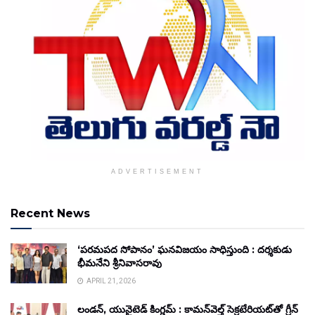
ADVERTISEMENT
Recent News
‘పరమపద సోపానం’ ఘనవిజయం సాధిస్తుంది : దర్శకుడు
భీమనేని శ్రీనివాసరావు
APRIL 21, 2026
లండన్, యునైటెడ్ కింగ్డమ్ : కామన్‌వెల్త్ సెక్రటేరియట్‌తో గ్రీన్