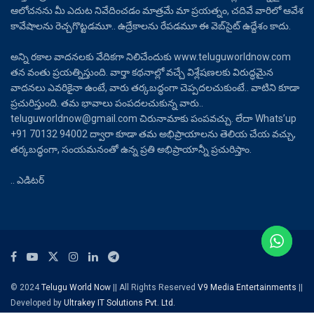
ఆలోచనను మీ ఎదుట నివేదించడం మాత్రమే మా ప్రయత్నం, చదివే వారిలో ఆవేశ
కావేషాలను రెచ్చగొట్టడమూ.. ఉద్రేకాలను రేపడమూ ఈ వెబ్‌సైట్ ఉద్దేశం కాదు.
అన్ని రకాల వాదనలకు వేదికగా నిలిచేందుకు www.teluguworldnow.com
తన వంతు ప్రయత్నిస్తుంది. వార్తా కథనాల్లో వచ్చే విశ్లేషణలకు విరుద్ధమైన
వాదనలు ఎవరికైనా ఉంటే, వారు తర్కబద్ధంగా చెప్పదలచుకుంటే.. వాటిని కూడా
ప్రచురిస్తుంది. తమ భావాలు పంపదలచుకున్న వారు..
teluguworldnow@gmail.com చిరునామాకు పంపవచ్చు. లేదా Whats’up
+91 70132 94002 ద్వారా కూడా తమ అభిప్రాయాలను తెలియ చేయ వచ్చు,
తర్కబద్ధంగా, సంయమనంతో ఉన్న ప్రతి అభిప్రాయాన్నీ ప్రచురిస్తాం.
.. ఎడిటర్
© 2024
Telugu World Now
|| All Rights Reserved
V9 Media Entertainments
||
Developed by
Ultrakey IT Solutions Pvt. Ltd.