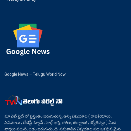
Google News – Telugu World Now
మా వెబ్ సైట్ లో ప్రస్తుతం జరుగుతున్న అన్ని విషయాల ( రాజకీయాలు ,
సినిమాలు , లేటెస్ట్ న్యూస్ , హెల్త్, భక్తి , కళలు, టెక్నాలజీ , జ్యోతిష్యం ) మీద
వార్తలు ప్రచురించడం జరుగుతుంది, సమకాలీన విషయాల పట్ల ఒక భిన్నమైన