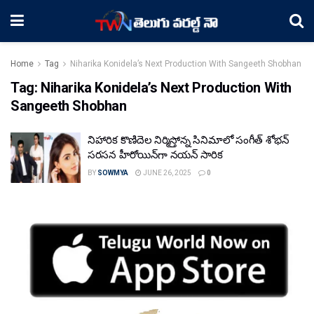
Home
Tag
Niharika Konidela’s Next Production With Sangeeth Shobhan
Tag:
Niharika Konidela’s Next Production With
Sangeeth Shobhan
నిహారిక కొణిదెల నిర్మిస్తోన్న సినిమాలో సంగీత్ శోభన్
సరసన హీరోయిన్‌గా నయన్ సారిక
BY
SOWMYA
JUNE 26, 2025
0