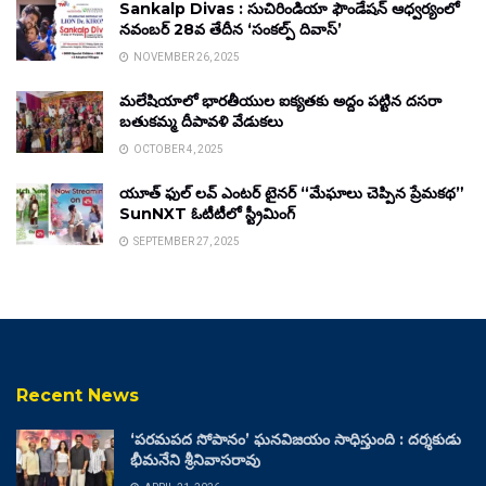
Sankalp Divas : సుచిరిండియా ఫౌండేషన్ ఆధ్వర్యంలో
నవంబర్ 28వ తేదీన ‘సంకల్ప్ దివాస్’
NOVEMBER 26, 2025
మలేషియాలో భారతీయుల ఐక్యతకు అద్దం పట్టిన దసరా
బతుకమ్మ దీపావళి వేడుకలు
OCTOBER 4, 2025
యూత్ ఫుల్ లవ్ ఎంటర్ టైనర్ “మేఘాలు చెప్పిన ప్రేమకథ”
SunNXT ఓటీటీలో స్ట్రీమింగ్
SEPTEMBER 27, 2025
Recent News
‘పరమపద సోపానం’ ఘనవిజయం సాధిస్తుంది : దర్శకుడు
భీమనేని శ్రీనివాసరావు