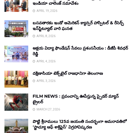
ఇండియా చాలెంజ్ సమావేశం
APRIL 19, 2026
బసవతారకం ఇండో అమెరికన్ క్యాన్సర్ హాస్పిటల్ & రీసెర్చ్
ఇన్‌స్టిట్యూట్ వారి ఘనత
APRIL 8, 2026
అక్షయ విద్యా ఫౌండేషన్ సేవలు ప్రశంసనీయం : డీజీపీ శివధర్
రెడ్డి
APRIL 4, 2026
దక్షిణాసియా టెక్స్‌టైల్ రాజధానిగా తెలంగాణ
APRIL 3, 2026
FILM NEWS : ప్రపంచాన్ని ఊపేస్తున్న స్పైడర్ మ్యాన్
ట్రైలర్
MARCH 27, 2026
పొట్టి శ్రీరాములు 125వ జయంతి సందర్భంగా అమరావతిలో
‘స్టాచ్యూ ఆఫ్ శాక్రిఫైస్’ విగ్రహావిష్కరణ