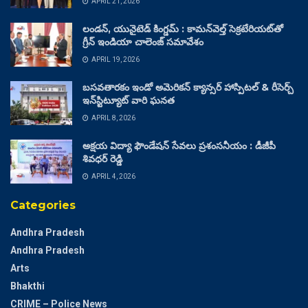
APRIL 21, 2026
లండన్, యునైటెడ్ కింగ్డమ్ : కామన్‌వెల్త్ సెక్రటేరియట్‌తో
గ్రీన్ ఇండియా చాలెంజ్ సమావేశం
APRIL 19, 2026
బసవతారకం ఇండో అమెరికన్ క్యాన్సర్ హాస్పిటల్ & రీసెర్చ్
ఇన్‌స్టిట్యూట్ వారి ఘనత
APRIL 8, 2026
అక్షయ విద్యా ఫౌండేషన్ సేవలు ప్రశంసనీయం : డీజీపీ
శివధర్ రెడ్డి
APRIL 4, 2026
Categories
Andhra Pradesh
Andhra Pradesh
Arts
Bhakthi
CRIME – Police News