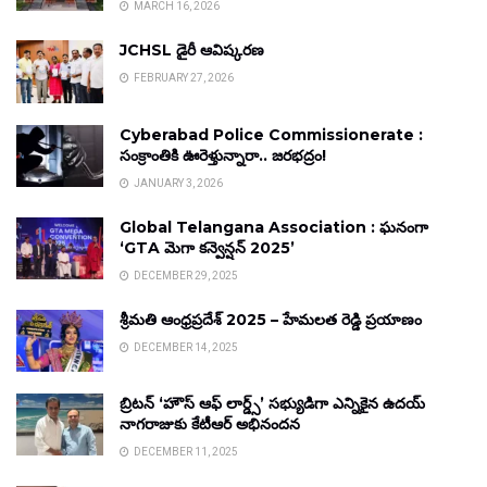
MARCH 16, 2026
JCHSL డైరీ ఆవిష్కరణ
FEBRUARY 27, 2026
Cyberabad Police Commissionerate :
సంక్రాంతికి ఊరెళ్తున్నారా.. జరభద్రం!
JANUARY 3, 2026
Global Telangana Association : ఘనంగా
‘GTA మెగా కన్వెన్షన్ 2025’
DECEMBER 29, 2025
శ్రీమతి ఆంధ్రప్రదేశ్ 2025 – హేమలత రెడ్డి ప్రయాణం
DECEMBER 14, 2025
బ్రిటన్ ‘హౌస్ ఆఫ్ లార్డ్స్’ సభ్యుడిగా ఎన్నికైన ఉదయ్
నాగరాజుకు కేటీఆర్ అభినందన
DECEMBER 11, 2025