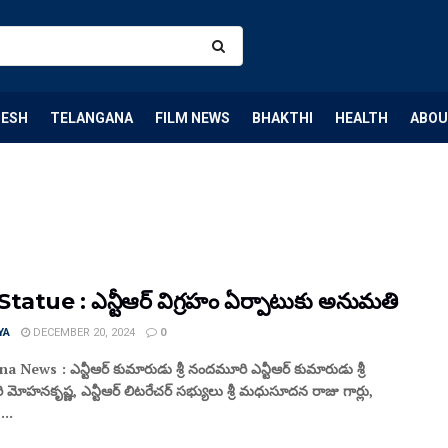
DESH
TELANGANA
FILM NEWS
BHAKTHI
HEALTH
ABOU
tatue : ఎన్టీఆర్ విగ్రహం ఏర్పాటుకు అనుమతి
YA
DECEMBER 20, 2024
0
 News : ఎన్టీఆర్‌ కుమారుడు శ్రీ నందమూరి ఎన్టీఆర్‌ కుమారుడు శ్రీ
ోహనకృష్ణ, ఎన్టీఆర్‌ లిటరేచర్‌ సభ్యులు శ్రీ మధుసూదన రాజు గార్లు,
...