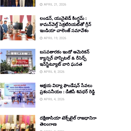
APRIL 21, 2026
లండన్, యునైటెడ్ కింగ్డమ్ :
కామన్‌వెల్త్ సెక్రటేరియట్‌తో గ్రీన్
ఇండియా చాలెంజ్ సమావేశం
APRIL 19, 2026
బసవతారకం ఇండో అమెరికన్
క్యాన్సర్ హాస్పిటల్ & రీసెర్చ్
ఇన్‌స్టిట్యూట్ వారి ఘనత
APRIL 8, 2026
అక్షయ విద్యా ఫౌండేషన్ సేవలు
ప్రశంసనీయం : డీజీపీ శివధర్ రెడ్డి
APRIL 4, 2026
దక్షిణాసియా టెక్స్‌టైల్ రాజధానిగా
తెలంగాణ