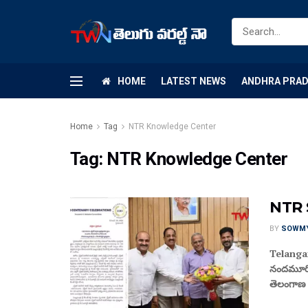
HOME
LATEST NEWS
ANDHRA PRA
Home
Tag
NTR Knowledge Center
Tag:
NTR Knowledge Center
NTR S
BY
SOWM
Telangana
నందమూరి మ
తెలంగాణ 