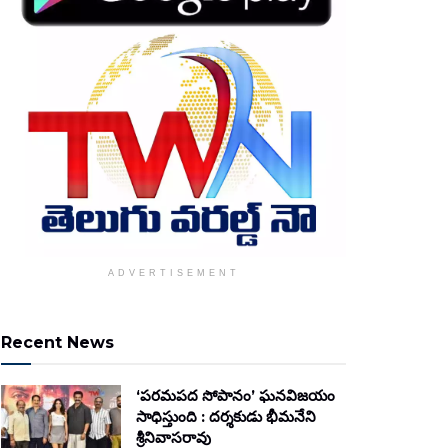
ADVERTISEMENT
Recent News
‘పరమపద సోపానం’ ఘనవిజయం
సాధిస్తుంది : దర్శకుడు భీమనేని
శ్రీనివాసరావు