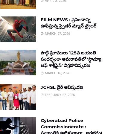
APRIL 3, 2026
FILM NEWS : ప్రపంచాన్ని
ఊపేస్తున్న స్పైడర్ మ్యాన్ ట్రైలర్
MARCH 27, 2026
పొట్టి శ్రీరాములు 125వ జయంతి
సందర్భంగా అమరావతిలో ‘స్టాచ్యూ
ఆఫ్ శాక్రిఫైస్’ విగ్రహావిష్కరణ
MARCH 16, 2026
JCHSL డైరీ ఆవిష్కరణ
FEBRUARY 27, 2026
Cyberabad Police
Commissionerate :
సంక్రాంతికి ఊరెళ్తున్నారా.. జరభద్రం!