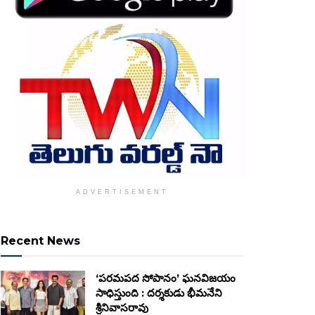
ADVERTISEMENT
Recent News
‘పరమపద సోపానం’ ఘనవిజయం
సాధిస్తుంది : దర్శకుడు భీమనేని
శ్రీనివాసరావు