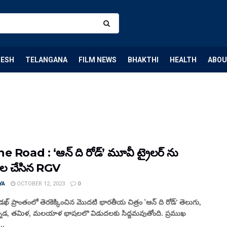
DESH
TELANGANA
FILM NEWS
BHAKTHI
HEALTH
ABOU
e Road : ‘ఆన్ ది రోడ్’ మూవీ ట్రైలర్ ను
ల చేసిన RGV
YA
OCTOBER 12, 2023
0
లడఖ్ ప్రాంతంలో తెరకెక్కించిన మొదటి భారతీయ చిత్రం ‘ఆన్ ది రోడ్’ తెలుగు,
న్నడ, తమిళ, మలయాళ భాషలలొ విడుదలకు సిద్దమవుతోంది. ప్రముఖ
..