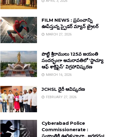
APRIL 3, 2026
FILM NEWS : ప్రపంచాన్ని
ఊపేస్తున్న స్పైడర్ మ్యాన్ ట్రైలర్
MARCH 27, 2026
పొట్టి శ్రీరాములు 125వ జయంతి
సందర్భంగా అమరావతిలో ‘స్టాచ్యూ
ఆఫ్ శాక్రిఫైస్’ విగ్రహావిష్కరణ
MARCH 16, 2026
JCHSL డైరీ ఆవిష్కరణ
FEBRUARY 27, 2026
Cyberabad Police
Commissionerate :
సంక్రాంతికి ఊరెళ్తున్నారా.. జరభద్రం!