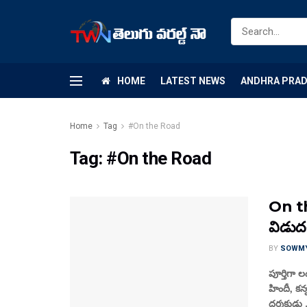
HOME
LATEST NEWS
ANDHRA PRA
Home
Tag
#On the Road
Tag:
#On the Road
On th
విడుద
BY
SOWM
పూర్తిగా 
హిందీ, క
దర్శకుడు .