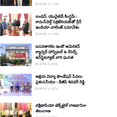
APRIL 21, 2026
లండన్, యునైటెడ్ కింగ్డమ్ :
కామన్‌వెల్త్ సెక్రటేరియట్‌తో గ్రీన్
ఇండియా చాలెంజ్ సమావేశం
APRIL 19, 2026
బసవతారకం ఇండో అమెరికన్
క్యాన్సర్ హాస్పిటల్ & రీసెర్చ్
ఇన్‌స్టిట్యూట్ వారి ఘనత
APRIL 8, 2026
అక్షయ విద్యా ఫౌండేషన్ సేవలు
ప్రశంసనీయం : డీజీపీ శివధర్ రెడ్డి
APRIL 4, 2026
దక్షిణాసియా టెక్స్‌టైల్ రాజధానిగా
తెలంగాణ