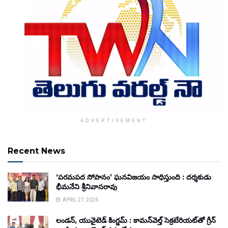
ADVERTISEMENT
Recent News
‘పరమపద సోపానం’ ఘనవిజయం సాధిస్తుంది : దర్శకుడు
భీమనేని శ్రీనివాసరావు
APRIL 21, 2026
లండన్, యునైటెడ్ కింగ్డమ్ : కామన్‌వెల్త్ సెక్రటేరియట్‌తో గ్రీన్