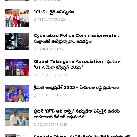
JCHSL డైరీ ఆవిష్కరణ
FEBRUARY 27, 2026
Cyberabad Police Commissionerate :
సంక్రాంతికి ఊరెళ్తున్నారా.. జరభద్రం!
JANUARY 3, 2026
Global Telangana Association : ఘనంగా
‘GTA మెగా కన్వెన్షన్ 2025’
DECEMBER 29, 2025
శ్రీమతి ఆంధ్రప్రదేశ్ 2025 – హేమలత రెడ్డి ప్రయాణం
DECEMBER 14, 2025
బ్రిటన్ ‘హౌస్ ఆఫ్ లార్డ్స్’ సభ్యుడిగా ఎన్నికైన ఉదయ్
నాగరాజుకు కేటీఆర్ అభినందన
DECEMBER 11, 2025