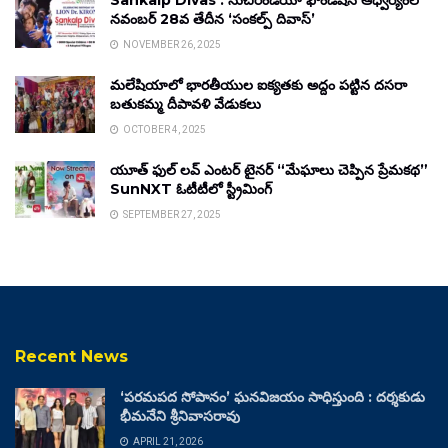
Sankalp Divas : సుచిరిండియా ఫౌండేషన్ ఆధ్వర్యంలో
నవంబర్ 28వ తేదీన ‘సంకల్ప్ దివాస్’
NOVEMBER 26, 2025
మలేషియాలో భారతీయుల ఐక్యతకు అద్దం పట్టిన దసరా
బతుకమ్మ దీపావళి వేడుకలు
OCTOBER 4, 2025
యూత్ ఫుల్ లవ్ ఎంటర్ టైనర్ “మేఘాలు చెప్పిన ప్రేమకథ”
SunNXT ఓటీటీలో స్ట్రీమింగ్
SEPTEMBER 27, 2025
Recent News
‘పరమపద సోపానం’ ఘనవిజయం సాధిస్తుంది : దర్శకుడు
భీమనేని శ్రీనివాసరావు
APRIL 21, 2026