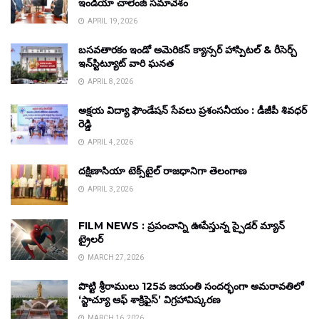
ఇండియా చాలెంజ్ సమావేశం
APRIL 19, 2026
బసవతారకం ఇండో అమెరికన్ క్యాన్సర్ హాస్పిటల్ & రీసెర్చ్
ఇన్‌స్టిట్యూట్ వారి ఘనత
APRIL 8, 2026
అక్షయ విద్యా ఫౌండేషన్ సేవలు ప్రశంసనీయం : డీజీపీ శివధర్
రెడ్డి
APRIL 4, 2026
దక్షిణాసియా టెక్స్‌టైల్ రాజధానిగా తెలంగాణ
APRIL 3, 2026
FILM NEWS : ప్రపంచాన్ని ఊపేస్తున్న స్పైడర్ మ్యాన్
ట్రైలర్
MARCH 27, 2026
పొట్టి శ్రీరాములు 125వ జయంతి సందర్భంగా అమరావతిలో
‘స్టాచ్యూ ఆఫ్ శాక్రిఫైస్’ విగ్రహావిష్కరణ
MARCH 16, 2026