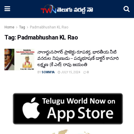
Home
Tag
Padmabhushan KL Rao
Tag:
Padmabhushan KL Rao
నాగార్జునసాగర్ ప్రాజెక్టు రూపకర్త, భారతీయ నీటి
వనరుల నిపుణుడు – పద్మభూషణ్ డాక్టర్ కానూరి
లక్ష్మణ (కే ఎల్) రావు జయంతి
BY
SOWMYA
JULY 15, 2024
0