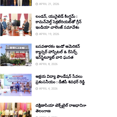
APRIL 21, 2026
లండన్, యునైటెడ్ కింగ్డమ్ :
కామన్‌వెల్త్ సెక్రటేరియట్‌తో గ్రీన్
ఇండియా చాలెంజ్ సమావేశం
APRIL 19, 2026
బసవతారకం ఇండో అమెరికన్
క్యాన్సర్ హాస్పిటల్ & రీసెర్చ్
ఇన్‌స్టిట్యూట్ వారి ఘనత
APRIL 8, 2026
అక్షయ విద్యా ఫౌండేషన్ సేవలు
ప్రశంసనీయం : డీజీపీ శివధర్ రెడ్డి
APRIL 4, 2026
దక్షిణాసియా టెక్స్‌టైల్ రాజధానిగా
తెలంగాణ