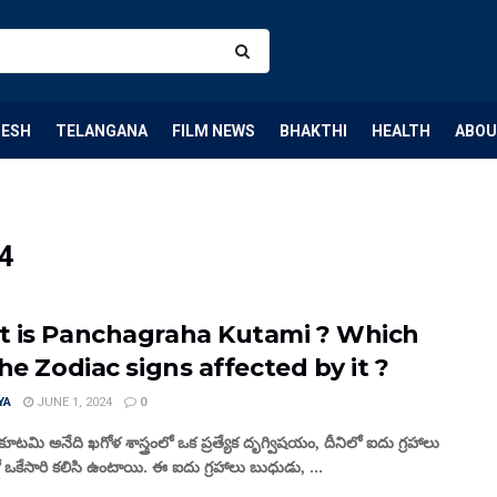
DESH
TELANGANA
FILM NEWS
BHAKTHI
HEALTH
ABOU
24
 is Panchagraha Kutami ? Which
he Zodiac signs affected by it ?
YA
JUNE 1, 2024
0
ూటమి అనేది ఖగోళ శాస్త్రంలో ఒక ప్రత్యేక దృగ్విషయం, దీనిలో ఐదు గ్రహాలు
ో ఒకేసారి కలిసి ఉంటాయి. ఈ ఐదు గ్రహాలు బుధుడు, ...