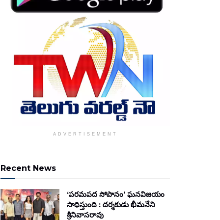
ADVERTISEMENT
Recent News
‘పరమపద సోపానం’ ఘనవిజయం
సాధిస్తుంది : దర్శకుడు భీమనేని
శ్రీనివాసరావు