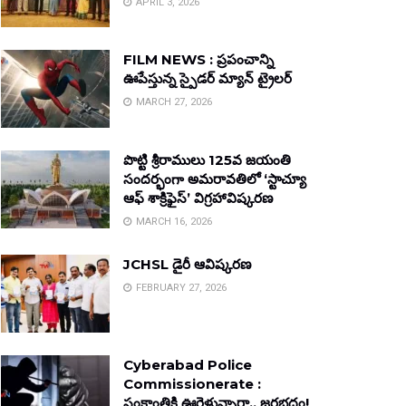
APRIL 3, 2026
FILM NEWS : ప్రపంచాన్ని
ఊపేస్తున్న స్పైడర్ మ్యాన్ ట్రైలర్
MARCH 27, 2026
పొట్టి శ్రీరాములు 125వ జయంతి
సందర్భంగా అమరావతిలో ‘స్టాచ్యూ
ఆఫ్ శాక్రిఫైస్’ విగ్రహావిష్కరణ
MARCH 16, 2026
JCHSL డైరీ ఆవిష్కరణ
FEBRUARY 27, 2026
Cyberabad Police
Commissionerate :
సంక్రాంతికి ఊరెళ్తున్నారా.. జరభద్రం!