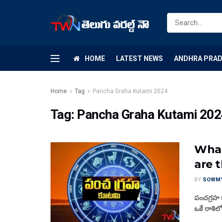
HOME
LATEST NEWS
ANDHRA PRA
Home
Tag
Pancha Graha Kutami 2024
Tag:
Pancha Graha Kutami 20
What
are t
BY
SOWM
పంచగ్రహ క
ఒకే రాశిల