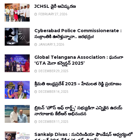
JCHSL డైరీ ఆవిష్కరణ
FEBRUARY 27, 2026
Cyberabad Police Commissionerate :
సంక్రాంతికి ఊరెళ్తున్నారా.. జరభద్రం!
JANUARY 3, 2026
Global Telangana Association : ఘనంగా
‘GTA మెగా కన్వెన్షన్ 2025’
DECEMBER 29, 2025
శ్రీమతి ఆంధ్రప్రదేశ్ 2025 – హేమలత రెడ్డి ప్రయాణం
DECEMBER 14, 2025
బ్రిటన్ ‘హౌస్ ఆఫ్ లార్డ్స్’ సభ్యుడిగా ఎన్నికైన ఉదయ్
నాగరాజుకు కేటీఆర్ అభినందన
DECEMBER 11, 2025
Sankalp Divas : సుచిరిండియా ఫౌండేషన్ ఆధ్వర్యంలో