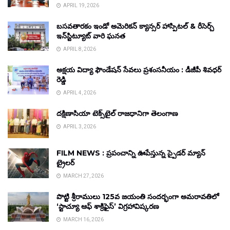
APRIL 19, 2026
బసవతారకం ఇండో అమెరికన్ క్యాన్సర్ హాస్పిటల్ & రీసెర్చ్
ఇన్‌స్టిట్యూట్ వారి ఘనత
APRIL 8, 2026
అక్షయ విద్యా ఫౌండేషన్ సేవలు ప్రశంసనీయం : డీజీపీ శివధర్
రెడ్డి
APRIL 4, 2026
దక్షిణాసియా టెక్స్‌టైల్ రాజధానిగా తెలంగాణ
APRIL 3, 2026
FILM NEWS : ప్రపంచాన్ని ఊపేస్తున్న స్పైడర్ మ్యాన్
ట్రైలర్
MARCH 27, 2026
పొట్టి శ్రీరాములు 125వ జయంతి సందర్భంగా అమరావతిలో
‘స్టాచ్యూ ఆఫ్ శాక్రిఫైస్’ విగ్రహావిష్కరణ
MARCH 16, 2026