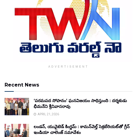
ADVERTISEMENT
Recent News
‘పరమపద సోపానం’ ఘనవిజయం సాధిస్తుంది : దర్శకుడు
భీమనేని శ్రీనివాసరావు
APRIL 21, 2026
లండన్, యునైటెడ్ కింగ్డమ్ : కామన్‌వెల్త్ సెక్రటేరియట్‌తో గ్రీన్
ఇండియా చాలెంజ్ సమావేశం