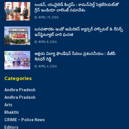
లండన్, యునైటెడ్ కింగ్డమ్ : కామన్‌వెల్త్ సెక్రటేరియట్‌తో
గ్రీన్ ఇండియా చాలెంజ్ సమావేశం
APRIL 19, 2026
బసవతారకం ఇండో అమెరికన్ క్యాన్సర్ హాస్పిటల్ & రీసెర్చ్
ఇన్‌స్టిట్యూట్ వారి ఘనత
APRIL 8, 2026
అక్షయ విద్యా ఫౌండేషన్ సేవలు ప్రశంసనీయం : డీజీపీ
శివధర్ రెడ్డి
APRIL 4, 2026
Categories
Andhra Pradesh
Andhra Pradesh
Arts
Bhakthi
CRIME – Police News
Editors