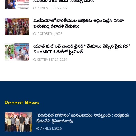
నవంబర్ 28వ తేదీన ‘సంకల్ప్ దివాస్’
NOVEMBER 26, 2025
మలేషియాలో భారతీయుల ఐక్యతకు అద్దం పట్టిన దసరా
బతుకమ్మ దీపావళి వేడుకలు
OCTOBER 4, 2025
యూత్ ఫుల్ లవ్ ఎంటర్ టైనర్ “మేఘాలు చెప్పిన ప్రేమకథ”
SunNXT ఓటీటీలో స్ట్రీమింగ్
SEPTEMBER 27, 2025
Recent News
‘పరమపద సోపానం’ ఘనవిజయం సాధిస్తుంది : దర్శకుడు
భీమనేని శ్రీనివాసరావు
APRIL 21, 2026