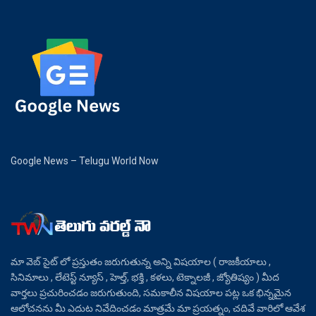
Google News – Telugu World Now
మా వెబ్ సైట్ లో ప్రస్తుతం జరుగుతున్న అన్ని విషయాల ( రాజకీయాలు ,
సినిమాలు , లేటెస్ట్ న్యూస్ , హెల్త్, భక్తి , కళలు, టెక్నాలజీ , జ్యోతిష్యం ) మీద
వార్తలు ప్రచురించడం జరుగుతుంది, సమకాలీన విషయాల పట్ల ఒక భిన్నమైన
ఆలోచనను మీ ఎదుట నివేదించడం మాత్రమే మా ప్రయత్నం, చదివే వారిలో ఆవేశ