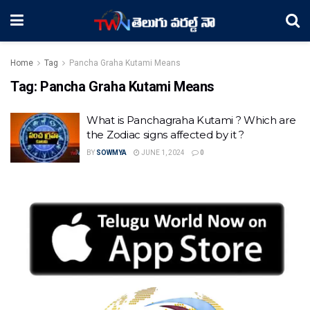
Home
Tag
Pancha Graha Kutami Means
Tag:
Pancha Graha Kutami Means
What is Panchagraha Kutami ? Which are
the Zodiac signs affected by it ?
BY
SOWMYA
JUNE 1, 2024
0