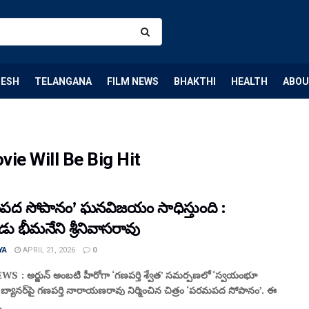
DESH
TELANGANA
FILM NEWS
BHAKTHI
HEALTH
ABOU
e Will Be Big Hit
ద సోపానం’ ఘనవిజయం సాధిస్తుంది :
డు భీమనేని శ్రీనివాసరావు
YA
APRIL 21, 2026
0
S : అర్జున్ అంబటి హీరోగా ‘గణపర్తి శ్వేత’ సమర్పణలో ‘స్వయంభూ
స్’ బ్యానర్‌పై గణపర్తి నారాయణరావు నిర్మించిన చిత్రం ‘పరమపద సోపానం’. ఈ
.