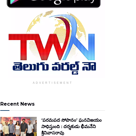
ADVERTISEMENT
Recent News
‘పరమపద సోపానం’ ఘనవిజయం
సాధిస్తుంది : దర్శకుడు భీమనేని
శ్రీనివాసరావు