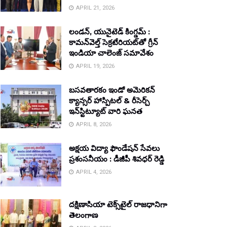
APRIL 21, 2026
లండన్, యునైటెడ్ కింగ్డమ్ :
కామన్‌వెల్త్ సెక్రటేరియట్‌తో గ్రీన్
ఇండియా చాలెంజ్ సమావేశం
APRIL 19, 2026
బసవతారకం ఇండో అమెరికన్
క్యాన్సర్ హాస్పిటల్ & రీసెర్చ్
ఇన్‌స్టిట్యూట్ వారి ఘనత
APRIL 8, 2026
అక్షయ విద్యా ఫౌండేషన్ సేవలు
ప్రశంసనీయం : డీజీపీ శివధర్ రెడ్డి
APRIL 4, 2026
దక్షిణాసియా టెక్స్‌టైల్ రాజధానిగా
తెలంగాణ