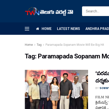
HOME
LATEST NEWS
ANDHRA PRA
Home
Tag
Paramapada Sopanam Movie Will Be Big Hit
Tag:
Paramapada Sopanam Movi
‘పరమప
దర్శకు
BY
SOWM
FILM NEW
క్రియేషన్
చిత్రానికి ..