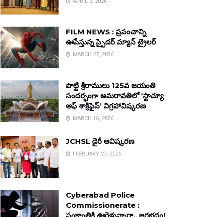
APRIL 3, 2026
FILM NEWS : ప్రపంచాన్ని
ఊపేస్తున్న స్పైడర్ మ్యాన్ ట్రైలర్
MARCH 27, 2026
పొట్టి శ్రీరాములు 125వ జయంతి
సందర్భంగా అమరావతిలో ‘స్టాచ్యూ
ఆఫ్ శాక్రిఫైస్’ విగ్రహావిష్కరణ
MARCH 16, 2026
JCHSL డైరీ ఆవిష్కరణ
FEBRUARY 27, 2026
Cyberabad Police
Commissionerate :
సంక్రాంతికి ఊరెళ్తున్నారా.. జరభద్రం!