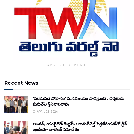
ADVERTISEMENT
Recent News
‘పరమపద సోపానం’ ఘనవిజయం సాధిస్తుంది : దర్శకుడు
భీమనేని శ్రీనివాసరావు
APRIL 21, 2026
లండన్, యునైటెడ్ కింగ్డమ్ : కామన్‌వెల్త్ సెక్రటేరియట్‌తో గ్రీన్
ఇండియా చాలెంజ్ సమావేశం