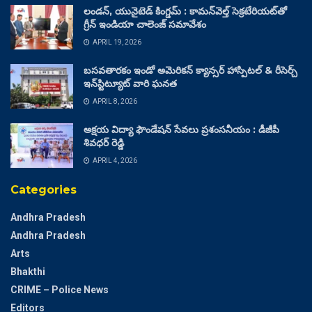
లండన్, యునైటెడ్ కింగ్డమ్ : కామన్‌వెల్త్ సెక్రటేరియట్‌తో
గ్రీన్ ఇండియా చాలెంజ్ సమావేశం
APRIL 19, 2026
బసవతారకం ఇండో అమెరికన్ క్యాన్సర్ హాస్పిటల్ & రీసెర్చ్
ఇన్‌స్టిట్యూట్ వారి ఘనత
APRIL 8, 2026
అక్షయ విద్యా ఫౌండేషన్ సేవలు ప్రశంసనీయం : డీజీపీ
శివధర్ రెడ్డి
APRIL 4, 2026
Categories
Andhra Pradesh
Andhra Pradesh
Arts
Bhakthi
CRIME – Police News
Editors