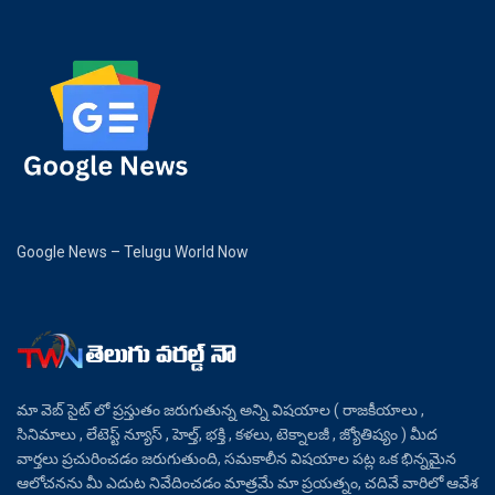
Google News – Telugu World Now
మా వెబ్ సైట్ లో ప్రస్తుతం జరుగుతున్న అన్ని విషయాల ( రాజకీయాలు ,
సినిమాలు , లేటెస్ట్ న్యూస్ , హెల్త్, భక్తి , కళలు, టెక్నాలజీ , జ్యోతిష్యం ) మీద
వార్తలు ప్రచురించడం జరుగుతుంది, సమకాలీన విషయాల పట్ల ఒక భిన్నమైన
ఆలోచనను మీ ఎదుట నివేదించడం మాత్రమే మా ప్రయత్నం, చదివే వారిలో ఆవేశ