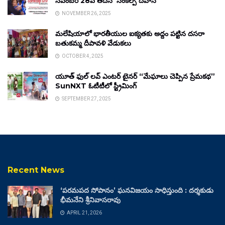
నవంబర్ 28వ తేదీన ‘సంకల్ప్ దివాస్’
NOVEMBER 26, 2025
మలేషియాలో భారతీయుల ఐక్యతకు అద్దం పట్టిన దసరా
బతుకమ్మ దీపావళి వేడుకలు
OCTOBER 4, 2025
యూత్ ఫుల్ లవ్ ఎంటర్ టైనర్ “మేఘాలు చెప్పిన ప్రేమకథ”
SunNXT ఓటీటీలో స్ట్రీమింగ్
SEPTEMBER 27, 2025
Recent News
‘పరమపద సోపానం’ ఘనవిజయం సాధిస్తుంది : దర్శకుడు
భీమనేని శ్రీనివాసరావు
APRIL 21, 2026