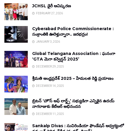
JCHSL డైరీ ఆవిష్కరణ
FEBRUARY 27, 2026
Cyberabad Police Commissionerate :
సంక్రాంతికి ఊరెళ్తున్నారా.. జరభద్రం!
JANUARY 3, 2026
Global Telangana Association : ఘనంగా
‘GTA మెగా కన్వెన్షన్ 2025’
DECEMBER 29, 2025
శ్రీమతి ఆంధ్రప్రదేశ్ 2025 – హేమలత రెడ్డి ప్రయాణం
DECEMBER 14, 2025
బ్రిటన్ ‘హౌస్ ఆఫ్ లార్డ్స్’ సభ్యుడిగా ఎన్నికైన ఉదయ్
నాగరాజుకు కేటీఆర్ అభినందన
DECEMBER 11, 2025
Sankalp Divas : సుచిరిండియా ఫౌండేషన్ ఆధ్వర్యంలో