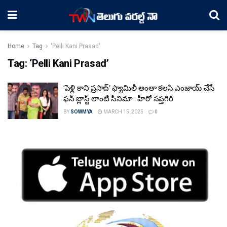
Home
Tag
'Pelli Kani Prasad'
Tag:
‘Pelli Kani Prasad’
‘పెళ్లి కాని ప్రసాద్’ ఫ్యామిలీ అంతా కలసి ఎంజాయ్ చేసే
ఫన్ బ్లాస్ట్ లాంటి సినిమా : హీరో సప్తగిరి
BY
SOWMYA
MARCH 15, 2025
0