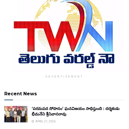
ADVERTISEMENT
Recent News
‘పరమపద సోపానం’ ఘనవిజయం సాధిస్తుంది : దర్శకుడు
భీమనేని శ్రీనివాసరావు
APRIL 21, 2026