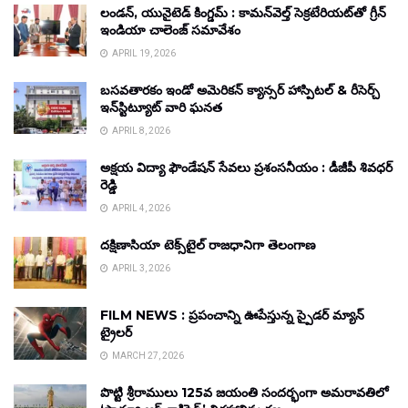
లండన్, యునైటెడ్ కింగ్డమ్ : కామన్‌వెల్త్ సెక్రటేరియట్‌తో గ్రీన్
ఇండియా చాలెంజ్ సమావేశం
APRIL 19, 2026
బసవతారకం ఇండో అమెరికన్ క్యాన్సర్ హాస్పిటల్ & రీసెర్చ్
ఇన్‌స్టిట్యూట్ వారి ఘనత
APRIL 8, 2026
అక్షయ విద్యా ఫౌండేషన్ సేవలు ప్రశంసనీయం : డీజీపీ శివధర్
రెడ్డి
APRIL 4, 2026
దక్షిణాసియా టెక్స్‌టైల్ రాజధానిగా తెలంగాణ
APRIL 3, 2026
FILM NEWS : ప్రపంచాన్ని ఊపేస్తున్న స్పైడర్ మ్యాన్
ట్రైలర్
MARCH 27, 2026
పొట్టి శ్రీరాములు 125వ జయంతి సందర్భంగా అమరావతిలో