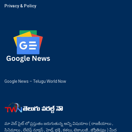
Privacy & Policy
Google News – Telugu World Now
మా వెబ్ సైట్ లో ప్రస్తుతం జరుగుతున్న అన్ని విషయాల ( రాజకీయాలు ,
సినిమాలు , లేటెస్ట్ న్యూస్ , హెల్త్, భక్తి , కళలు, టెక్నాలజీ , జ్యోతిష్యం ) మీద