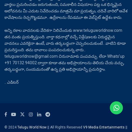
వార్తలు ప్రచురించడం జరుగుతుంది, సమకాలీన విషయాల పట్ల ఒక భిన్నమైన
ఆలోచనను మీ ఎదుట నివేదించడం మాత్రమే మా ప్రయత్నం, చదివే వారిలో ఆవేశ
కావేషాలను రెచ్చగొట్టడమూ.. ఉద్రేకాలను రేపడమూ ఈ వెబ్‌సైట్ ఉద్దేశం కాదు.
అన్ని రకాల వాదనలకు వేదికగా నిలిచేందుకు www.teluguworldnow.com
తన వంతు ప్రయత్నిస్తుంది. వార్తా కథనాల్లో వచ్చే విశ్లేషణలకు విరుద్ధమైన
వాదనలు ఎవరికైనా ఉంటే, వారు తర్కబద్ధంగా చెప్పదలచుకుంటే.. వాటిని కూడా
ప్రచురిస్తుంది. తమ భావాలు పంపదలచుకున్న వారు..
teluguworldnow@gmail.com చిరునామాకు పంపవచ్చు. లేదా Whats’up
+91 70132 94002 ద్వారా కూడా తమ అభిప్రాయాలను తెలియ చేయ వచ్చు,
తర్కబద్ధంగా, సంయమనంతో ఉన్న ప్రతి అభిప్రాయాన్నీ ప్రచురిస్తాం.
.. ఎడిటర్
© 2024
Telugu World Now
|| All Rights Reserved
V9 Media Entertainments
||