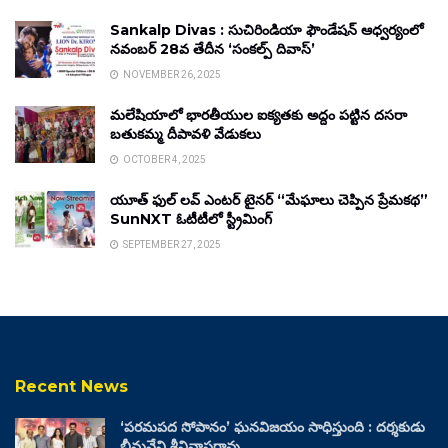
Sankalp Divas : సుచిరిండియా ఫౌండేషన్ ఆధ్వర్యంలో
నవంబర్ 28వ తేదీన ‘సంకల్ప్ దివాస్’
NOVEMBER 26, 2025
మలేషియాలో భారతీయుల ఐక్యతకు అద్దం పట్టిన దసరా
బతుకమ్మ దీపావళి వేడుకలు
OCTOBER 4, 2025
యూత్ ఫుల్ లవ్ ఎంటర్ టైనర్ “మేఘాలు చెప్పిన ప్రేమకథ”
SunNXT ఓటీటీలో స్ట్రీమింగ్
SEPTEMBER 27, 2025
Recent News
‘పరమపద సోపానం’ ఘనవిజయం సాధిస్తుంది : దర్శకుడు
భీమనేని శ్రీనివాసరావు