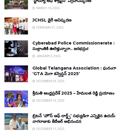
‘స్టాచ్యూ ఆఫ్ శాక్రిఫైస్’ విగ్రహావిష్కరణ
MARCH 16, 2026
JCHSL డైరీ ఆవిష్కరణ
FEBRUARY 27, 2026
Cyberabad Police Commissionerate :
సంక్రాంతికి ఊరెళ్తున్నారా.. జరభద్రం!
JANUARY 3, 2026
Global Telangana Association : ఘనంగా
‘GTA మెగా కన్వెన్షన్ 2025’
DECEMBER 29, 2025
శ్రీమతి ఆంధ్రప్రదేశ్ 2025 – హేమలత రెడ్డి ప్రయాణం
DECEMBER 14, 2025
బ్రిటన్ ‘హౌస్ ఆఫ్ లార్డ్స్’ సభ్యుడిగా ఎన్నికైన ఉదయ్
నాగరాజుకు కేటీఆర్ అభినందన
DECEMBER 11, 2025