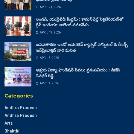
APRIL 21, 2026
లండన్, యునైటెడ్ కింగ్డమ్ : కామన్‌వెల్త్ సెక్రటేరియట్‌తో
గ్రీన్ ఇండియా చాలెంజ్ సమావేశం
APRIL 19, 2026
బసవతారకం ఇండో అమెరికన్ క్యాన్సర్ హాస్పిటల్ & రీసెర్చ్
ఇన్‌స్టిట్యూట్ వారి ఘనత
APRIL 8, 2026
అక్షయ విద్యా ఫౌండేషన్ సేవలు ప్రశంసనీయం : డీజీపీ
శివధర్ రెడ్డి
APRIL 4, 2026
Categories
Andhra Pradesh
Andhra Pradesh
Arts
Bhakthi