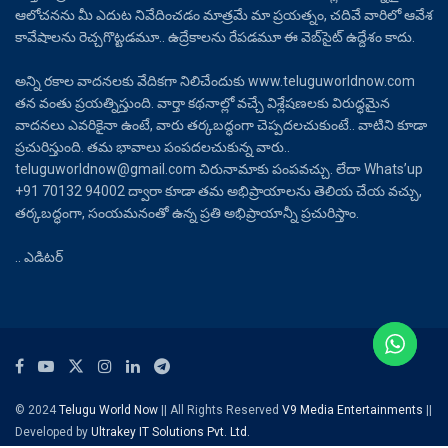
ఆలోచనను మీ ఎదుట నివేదించడం మాత్రమే మా ప్రయత్నం, చదివే వారిలో ఆవేశ
కావేషాలను రెచ్చగొట్టడమూ.. ఉద్రేకాలను రేపడమూ ఈ వెబ్‌సైట్ ఉద్దేశం కాదు.
అన్ని రకాల వాదనలకు వేదికగా నిలిచేందుకు www.teluguworldnow.com
తన వంతు ప్రయత్నిస్తుంది. వార్తా కథనాల్లో వచ్చే విశ్లేషణలకు విరుద్ధమైన
వాదనలు ఎవరికైనా ఉంటే, వారు తర్కబద్ధంగా చెప్పదలచుకుంటే.. వాటిని కూడా
ప్రచురిస్తుంది. తమ భావాలు పంపదలచుకున్న వారు..
teluguworldnow@gmail.com చిరునామాకు పంపవచ్చు. లేదా Whats’up
+91 70132 94002 ద్వారా కూడా తమ అభిప్రాయాలను తెలియ చేయ వచ్చు,
తర్కబద్ధంగా, సంయమనంతో ఉన్న ప్రతి అభిప్రాయాన్నీ ప్రచురిస్తాం.
.. ఎడిటర్
© 2024
Telugu World Now
|| All Rights Reserved
V9 Media Entertainments
||
Developed by
Ultrakey IT Solutions Pvt. Ltd.