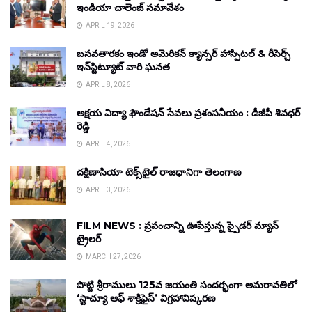
ఇండియా చాలెంజ్ సమావేశం
APRIL 19, 2026
బసవతారకం ఇండో అమెరికన్ క్యాన్సర్ హాస్పిటల్ & రీసెర్చ్
ఇన్‌స్టిట్యూట్ వారి ఘనత
APRIL 8, 2026
అక్షయ విద్యా ఫౌండేషన్ సేవలు ప్రశంసనీయం : డీజీపీ శివధర్
రెడ్డి
APRIL 4, 2026
దక్షిణాసియా టెక్స్‌టైల్ రాజధానిగా తెలంగాణ
APRIL 3, 2026
FILM NEWS : ప్రపంచాన్ని ఊపేస్తున్న స్పైడర్ మ్యాన్
ట్రైలర్
MARCH 27, 2026
పొట్టి శ్రీరాములు 125వ జయంతి సందర్భంగా అమరావతిలో
‘స్టాచ్యూ ఆఫ్ శాక్రిఫైస్’ విగ్రహావిష్కరణ