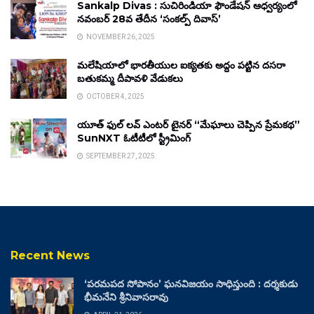
Sankalp Divas : సుచిరిండియా ఫౌండేషన్ ఆధ్వర్యంలో
నవంబర్ 28వ తేదీన ‘సంకల్ప్ దివాస్’
NOVEMBER 26, 2025
మలేషియాలో భారతీయుల ఐక్యతకు అద్దం పట్టిన దసరా
బతుకమ్మ దీపావళి వేడుకలు
OCTOBER 4, 2025
యూత్ ఫుల్ లవ్ ఎంటర్ టైనర్ “మేఘాలు చెప్పిన ప్రేమకథ”
SunNXT ఓటీటీలో స్ట్రీమింగ్
SEPTEMBER 27, 2025
Recent News
‘పరమపద సోపానం’ ఘనవిజయం సాధిస్తుంది : దర్శకుడు
భీమనేని శ్రీనివాసరావు