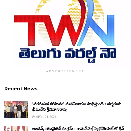
ADVERTISEMENT
Recent News
‘పరమపద సోపానం’ ఘనవిజయం సాధిస్తుంది : దర్శకుడు
భీమనేని శ్రీనివాసరావు
APRIL 21, 2026
లండన్, యునైటెడ్ కింగ్డమ్ : కామన్‌వెల్త్ సెక్రటేరియట్‌తో గ్రీన్