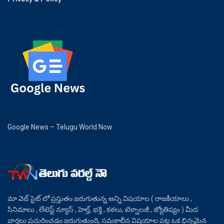
Google News – Telugu World Now
మా వెబ్ సైట్ లో ప్రస్తుతం జరుగుతున్న అన్ని విషయాల ( రాజకీయాలు ,
సినిమాలు , లేటెస్ట్ న్యూస్ , హెల్త్, భక్తి , కళలు, టెక్నాలజీ , జ్యోతిష్యం ) మీద
వార్తలు ప్రచురించడం జరుగుతుంది, సమకాలీన విషయాల పట్ల ఒక భిన్నమైన