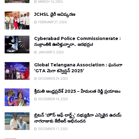
MARCH 16, 2026
JCHSL డైరీ ఆవిష్కరణ
FEBRUARY 27, 2026
Cyberabad Police Commissionerate :
సంక్రాంతికి ఊరెళ్తున్నారా.. జరభద్రం!
JANUARY 3, 2026
Global Telangana Association : ఘనంగా
‘GTA మెగా కన్వెన్షన్ 2025’
DECEMBER 29, 2025
శ్రీమతి ఆంధ్రప్రదేశ్ 2025 – హేమలత రెడ్డి ప్రయాణం
DECEMBER 14, 2025
బ్రిటన్ ‘హౌస్ ఆఫ్ లార్డ్స్’ సభ్యుడిగా ఎన్నికైన ఉదయ్
నాగరాజుకు కేటీఆర్ అభినందన
DECEMBER 11, 2025