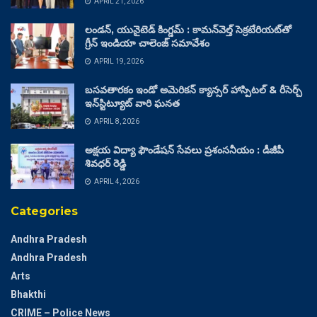
APRIL 21, 2026
లండన్, యునైటెడ్ కింగ్డమ్ : కామన్‌వెల్త్ సెక్రటేరియట్‌తో
గ్రీన్ ఇండియా చాలెంజ్ సమావేశం
APRIL 19, 2026
బసవతారకం ఇండో అమెరికన్ క్యాన్సర్ హాస్పిటల్ & రీసెర్చ్
ఇన్‌స్టిట్యూట్ వారి ఘనత
APRIL 8, 2026
అక్షయ విద్యా ఫౌండేషన్ సేవలు ప్రశంసనీయం : డీజీపీ
శివధర్ రెడ్డి
APRIL 4, 2026
Categories
Andhra Pradesh
Andhra Pradesh
Arts
Bhakthi
CRIME – Police News