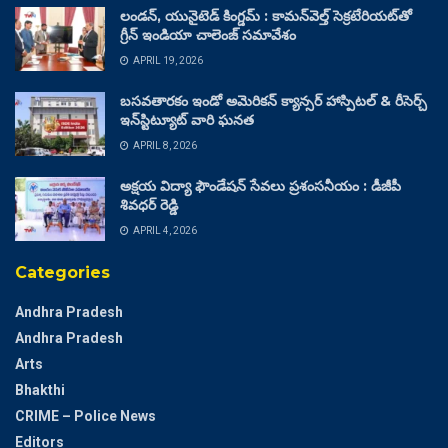
లండన్, యునైటెడ్ కింగ్డమ్ : కామన్‌వెల్త్ సెక్రటేరియట్‌తో
గ్రీన్ ఇండియా చాలెంజ్ సమావేశం
APRIL 19, 2026
బసవతారకం ఇండో అమెరికన్ క్యాన్సర్ హాస్పిటల్ & రీసెర్చ్
ఇన్‌స్టిట్యూట్ వారి ఘనత
APRIL 8, 2026
అక్షయ విద్యా ఫౌండేషన్ సేవలు ప్రశంసనీయం : డీజీపీ
శివధర్ రెడ్డి
APRIL 4, 2026
Categories
Andhra Pradesh
Andhra Pradesh
Arts
Bhakthi
CRIME – Police News
Editors