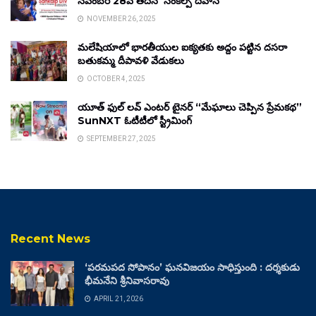
నవంబర్ 28వ తేదీన ‘సంకల్ప్ దివాస్’
NOVEMBER 26, 2025
మలేషియాలో భారతీయుల ఐక్యతకు అద్దం పట్టిన దసరా
బతుకమ్మ దీపావళి వేడుకలు
OCTOBER 4, 2025
యూత్ ఫుల్ లవ్ ఎంటర్ టైనర్ “మేఘాలు చెప్పిన ప్రేమకథ”
SunNXT ఓటీటీలో స్ట్రీమింగ్
SEPTEMBER 27, 2025
Recent News
‘పరమపద సోపానం’ ఘనవిజయం సాధిస్తుంది : దర్శకుడు
భీమనేని శ్రీనివాసరావు
APRIL 21, 2026