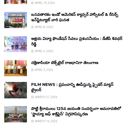
APRIL 19, 2026
బసవతారకం ఇండో అమెరికన్ క్యాన్సర్ హాస్పిటల్ & రీసెర్చ్
ఇన్‌స్టిట్యూట్ వారి ఘనత
APRIL 8, 2026
అక్షయ విద్యా ఫౌండేషన్ సేవలు ప్రశంసనీయం : డీజీపీ శివధర్
రెడ్డి
APRIL 4, 2026
దక్షిణాసియా టెక్స్‌టైల్ రాజధానిగా తెలంగాణ
APRIL 3, 2026
FILM NEWS : ప్రపంచాన్ని ఊపేస్తున్న స్పైడర్ మ్యాన్
ట్రైలర్
MARCH 27, 2026
పొట్టి శ్రీరాములు 125వ జయంతి సందర్భంగా అమరావతిలో
‘స్టాచ్యూ ఆఫ్ శాక్రిఫైస్’ విగ్రహావిష్కరణ
MARCH 16, 2026