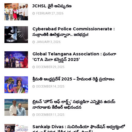
JCHSL డైరీ ఆవిష్కరణ
FEBRUARY 27, 2026
Cyberabad Police Commissionerate :
సంక్రాంతికి ఊరెళ్తున్నారా.. జరభద్రం!
JANUARY 3, 2026
Global Telangana Association : ఘనంగా
‘GTA మెగా కన్వెన్షన్ 2025’
DECEMBER 29, 2025
శ్రీమతి ఆంధ్రప్రదేశ్ 2025 – హేమలత రెడ్డి ప్రయాణం
DECEMBER 14, 2025
బ్రిటన్ ‘హౌస్ ఆఫ్ లార్డ్స్’ సభ్యుడిగా ఎన్నికైన ఉదయ్
నాగరాజుకు కేటీఆర్ అభినందన
DECEMBER 11, 2025
Sankalp Divas : సుచిరిండియా ఫౌండేషన్ ఆధ్వర్యంలో