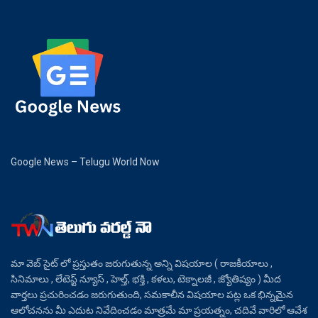
Google News – Telugu World Now
మా వెబ్ సైట్ లో ప్రస్తుతం జరుగుతున్న అన్ని విషయాల ( రాజకీయాలు ,
సినిమాలు , లేటెస్ట్ న్యూస్ , హెల్త్, భక్తి , కళలు, టెక్నాలజీ , జ్యోతిష్యం ) మీద
వార్తలు ప్రచురించడం జరుగుతుంది, సమకాలీన విషయాల పట్ల ఒక భిన్నమైన
ఆలోచనను మీ ఎదుట నివేదించడం మాత్రమే మా ప్రయత్నం, చదివే వారిలో ఆవేశ