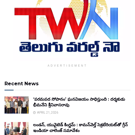
ADVERTISEMENT
Recent News
‘పరమపద సోపానం’ ఘనవిజయం సాధిస్తుంది : దర్శకుడు
భీమనేని శ్రీనివాసరావు
APRIL 21, 2026
లండన్, యునైటెడ్ కింగ్డమ్ : కామన్‌వెల్త్ సెక్రటేరియట్‌తో గ్రీన్
ఇండియా చాలెంజ్ సమావేశం