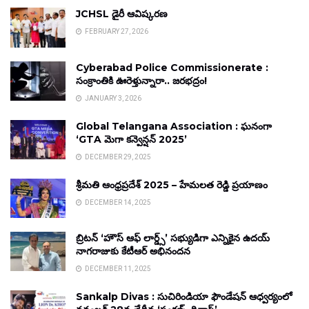
JCHSL డైరీ ఆవిష్కరణ
FEBRUARY 27, 2026
Cyberabad Police Commissionerate :
సంక్రాంతికి ఊరెళ్తున్నారా.. జరభద్రం!
JANUARY 3, 2026
Global Telangana Association : ఘనంగా
‘GTA మెగా కన్వెన్షన్ 2025’
DECEMBER 29, 2025
శ్రీమతి ఆంధ్రప్రదేశ్ 2025 – హేమలత రెడ్డి ప్రయాణం
DECEMBER 14, 2025
బ్రిటన్ ‘హౌస్ ఆఫ్ లార్డ్స్’ సభ్యుడిగా ఎన్నికైన ఉదయ్
నాగరాజుకు కేటీఆర్ అభినందన
DECEMBER 11, 2025
Sankalp Divas : సుచిరిండియా ఫౌండేషన్ ఆధ్వర్యంలో