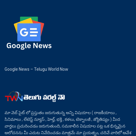
Google News – Telugu World Now
మా వెబ్ సైట్ లో ప్రస్తుతం జరుగుతున్న అన్ని విషయాల ( రాజకీయాలు ,
సినిమాలు , లేటెస్ట్ న్యూస్ , హెల్త్, భక్తి , కళలు, టెక్నాలజీ , జ్యోతిష్యం ) మీద
వార్తలు ప్రచురించడం జరుగుతుంది, సమకాలీన విషయాల పట్ల ఒక భిన్నమైన
ఆలోచనను మీ ఎదుట నివేదించడం మాత్రమే మా ప్రయత్నం, చదివే వారిలో ఆవేశ