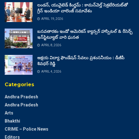
లండన్, యునైటెడ్ కింగ్డమ్ : కామన్‌వెల్త్ సెక్రటేరియట్‌తో
గ్రీన్ ఇండియా చాలెంజ్ సమావేశం
APRIL 19, 2026
బసవతారకం ఇండో అమెరికన్ క్యాన్సర్ హాస్పిటల్ & రీసెర్చ్
ఇన్‌స్టిట్యూట్ వారి ఘనత
APRIL 8, 2026
అక్షయ విద్యా ఫౌండేషన్ సేవలు ప్రశంసనీయం : డీజీపీ
శివధర్ రెడ్డి
APRIL 4, 2026
Categories
Andhra Pradesh
Andhra Pradesh
Arts
Bhakthi
CRIME – Police News
Editors