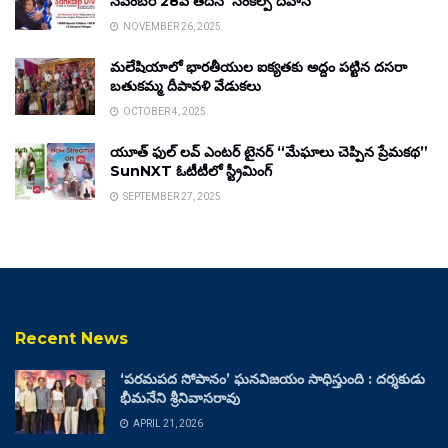
నవంబర్ 28వ తేదీన ‘సంకల్ప్ దివాస్’
NOVEMBER 26, 2025
మలేషియాలో భారతీయుల ఐక్యతకు అద్దం పట్టిన దసరా
బతుకమ్మ దీపావళి వేడుకలు
OCTOBER 4, 2025
యూత్ ఫుల్ లవ్ ఎంటర్ టైనర్ “మేఘాలు చెప్పిన ప్రేమకథ”
SunNXT ఓటీటీలో స్ట్రీమింగ్
SEPTEMBER 27, 2025
Recent News
‘పరమపద సోపానం’ ఘనవిజయం సాధిస్తుంది : దర్శకుడు
భీమనేని శ్రీనివాసరావు
APRIL 21, 2026