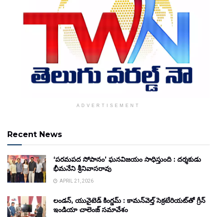
ADVERTISEMENT
Recent News
‘పరమపద సోపానం’ ఘనవిజయం సాధిస్తుంది : దర్శకుడు
భీమనేని శ్రీనివాసరావు
APRIL 21, 2026
లండన్, యునైటెడ్ కింగ్డమ్ : కామన్‌వెల్త్ సెక్రటేరియట్‌తో గ్రీన్
ఇండియా చాలెంజ్ సమావేశం