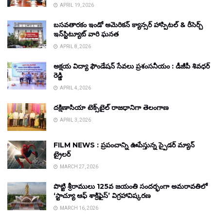
APRIL 19, 2026
బసవతారకం ఇండో అమెరికన్ క్యాన్సర్ హాస్పిటల్ & రీసెర్చ్
ఇన్‌స్టిట్యూట్ వారి ఘనత
APRIL 8, 2026
అక్షయ విద్యా ఫౌండేషన్ సేవలు ప్రశంసనీయం : డీజీపీ శివధర్
రెడ్డి
APRIL 4, 2026
దక్షిణాసియా టెక్స్‌టైల్ రాజధానిగా తెలంగాణ
APRIL 3, 2026
FILM NEWS : ప్రపంచాన్ని ఊపేస్తున్న స్పైడర్ మ్యాన్
ట్రైలర్
MARCH 27, 2026
పొట్టి శ్రీరాములు 125వ జయంతి సందర్భంగా అమరావతిలో
‘స్టాచ్యూ ఆఫ్ శాక్రిఫైస్’ విగ్రహావిష్కరణ
MARCH 16, 2026