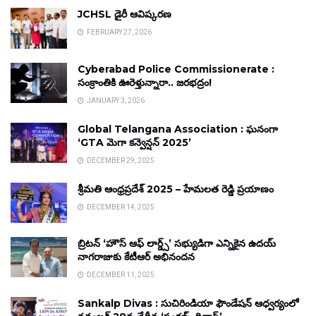
JCHSL డైరీ ఆవిష్కరణ
FEBRUARY 27, 2026
Cyberabad Police Commissionerate :
సంక్రాంతికి ఊరెళ్తున్నారా.. జరభద్రం!
JANUARY 3, 2026
Global Telangana Association : ఘనంగా
‘GTA మెగా కన్వెన్షన్ 2025’
DECEMBER 29, 2025
శ్రీమతి ఆంధ్రప్రదేశ్ 2025 – హేమలత రెడ్డి ప్రయాణం
DECEMBER 14, 2025
బ్రిటన్ ‘హౌస్ ఆఫ్ లార్డ్స్’ సభ్యుడిగా ఎన్నికైన ఉదయ్
నాగరాజుకు కేటీఆర్ అభినందన
DECEMBER 11, 2025
Sankalp Divas : సుచిరిండియా ఫౌండేషన్ ఆధ్వర్యంలో