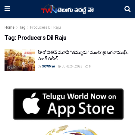
Home
Tag
Producers Dil Raju
Tag:
Producers Dil Raju
హీరో నితిన్ మూవీ “తమ్ముడు” నుంచి ‘జై బగళాముఖీ..’
సాంగ్ రిలీజ్
BY
SOWMYA
JUNE 24, 2025
0