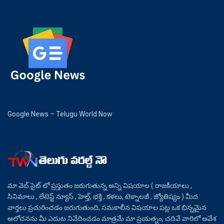
Google News – Telugu World Now
మా వెబ్ సైట్ లో ప్రస్తుతం జరుగుతున్న అన్ని విషయాల ( రాజకీయాలు ,
సినిమాలు , లేటెస్ట్ న్యూస్ , హెల్త్, భక్తి , కళలు, టెక్నాలజీ , జ్యోతిష్యం ) మీద
వార్తలు ప్రచురించడం జరుగుతుంది, సమకాలీన విషయాల పట్ల ఒక భిన్నమైన
ఆలోచనను మీ ఎదుట నివేదించడం మాత్రమే మా ప్రయత్నం, చదివే వారిలో ఆవేశ