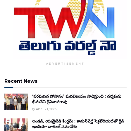
ADVERTISEMENT
Recent News
‘పరమపద సోపానం’ ఘనవిజయం సాధిస్తుంది : దర్శకుడు
భీమనేని శ్రీనివాసరావు
APRIL 21, 2026
లండన్, యునైటెడ్ కింగ్డమ్ : కామన్‌వెల్త్ సెక్రటేరియట్‌తో గ్రీన్
ఇండియా చాలెంజ్ సమావేశం