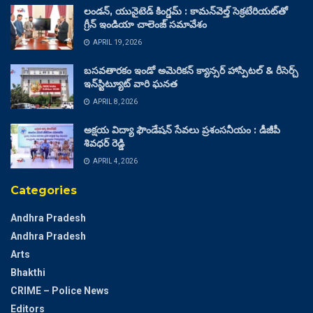
లండన్, యునైటెడ్ కింగ్డమ్ : కామన్‌వెల్త్ సెక్రటేరియట్‌తో
గ్రీన్ ఇండియా చాలెంజ్ సమావేశం
APRIL 19, 2026
బసవతారకం ఇండో అమెరికన్ క్యాన్సర్ హాస్పిటల్ & రీసెర్చ్
ఇన్‌స్టిట్యూట్ వారి ఘనత
APRIL 8, 2026
అక్షయ విద్యా ఫౌండేషన్ సేవలు ప్రశంసనీయం : డీజీపీ
శివధర్ రెడ్డి
APRIL 4, 2026
Categories
Andhra Pradesh
Andhra Pradesh
Arts
Bhakthi
CRIME – Police News
Editors