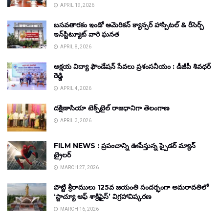
APRIL 19, 2026
బసవతారకం ఇండో అమెరికన్ క్యాన్సర్ హాస్పిటల్ & రీసెర్చ్
ఇన్‌స్టిట్యూట్ వారి ఘనత
APRIL 8, 2026
అక్షయ విద్యా ఫౌండేషన్ సేవలు ప్రశంసనీయం : డీజీపీ శివధర్
రెడ్డి
APRIL 4, 2026
దక్షిణాసియా టెక్స్‌టైల్ రాజధానిగా తెలంగాణ
APRIL 3, 2026
FILM NEWS : ప్రపంచాన్ని ఊపేస్తున్న స్పైడర్ మ్యాన్
ట్రైలర్
MARCH 27, 2026
పొట్టి శ్రీరాములు 125వ జయంతి సందర్భంగా అమరావతిలో
‘స్టాచ్యూ ఆఫ్ శాక్రిఫైస్’ విగ్రహావిష్కరణ
MARCH 16, 2026