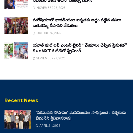
నవంబర్ 28వ తేదీన ‘సంకల్ప్ దివాస్’
NOVEMBER 26, 2025
మలేషియాలో భారతీయుల ఐక్యతకు అద్దం పట్టిన దసరా
బతుకమ్మ దీపావళి వేడుకలు
OCTOBER 4, 2025
యూత్ ఫుల్ లవ్ ఎంటర్ టైనర్ “మేఘాలు చెప్పిన ప్రేమకథ”
SunNXT ఓటీటీలో స్ట్రీమింగ్
SEPTEMBER 27, 2025
Recent News
‘పరమపద సోపానం’ ఘనవిజయం సాధిస్తుంది : దర్శకుడు
భీమనేని శ్రీనివాసరావు
APRIL 21, 2026