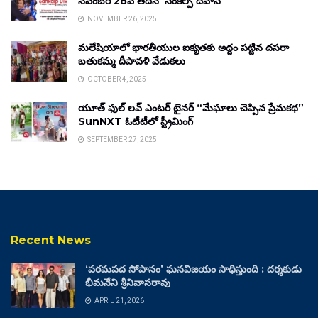
నవంబర్ 28వ తేదీన ‘సంకల్ప్ దివాస్’
NOVEMBER 26, 2025
మలేషియాలో భారతీయుల ఐక్యతకు అద్దం పట్టిన దసరా
బతుకమ్మ దీపావళి వేడుకలు
OCTOBER 4, 2025
యూత్ ఫుల్ లవ్ ఎంటర్ టైనర్ “మేఘాలు చెప్పిన ప్రేమకథ”
SunNXT ఓటీటీలో స్ట్రీమింగ్
SEPTEMBER 27, 2025
Recent News
‘పరమపద సోపానం’ ఘనవిజయం సాధిస్తుంది : దర్శకుడు
భీమనేని శ్రీనివాసరావు
APRIL 21, 2026