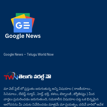
Google News – Telugu World Now
మా వెబ్ సైట్ లో ప్రస్తుతం జరుగుతున్న అన్ని విషయాల ( రాజకీయాలు ,
సినిమాలు , లేటెస్ట్ న్యూస్ , హెల్త్, భక్తి , కళలు, టెక్నాలజీ , జ్యోతిష్యం ) మీద
వార్తలు ప్రచురించడం జరుగుతుంది, సమకాలీన విషయాల పట్ల ఒక భిన్నమైన
ఆలోచనను మీ ఎదుట నివేదించడం మాత్రమే మా ప్రయత్నం, చదివే వారిలో ఆవేశ