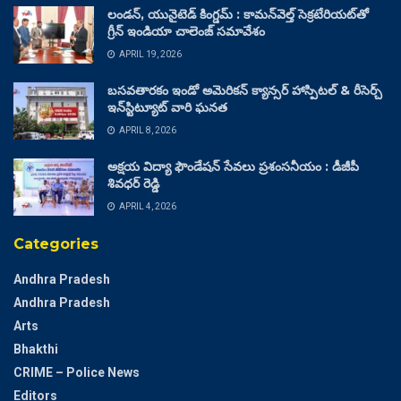
లండన్, యునైటెడ్ కింగ్డమ్ : కామన్‌వెల్త్ సెక్రటేరియట్‌తో
గ్రీన్ ఇండియా చాలెంజ్ సమావేశం
APRIL 19, 2026
బసవతారకం ఇండో అమెరికన్ క్యాన్సర్ హాస్పిటల్ & రీసెర్చ్
ఇన్‌స్టిట్యూట్ వారి ఘనత
APRIL 8, 2026
అక్షయ విద్యా ఫౌండేషన్ సేవలు ప్రశంసనీయం : డీజీపీ
శివధర్ రెడ్డి
APRIL 4, 2026
Categories
Andhra Pradesh
Andhra Pradesh
Arts
Bhakthi
CRIME – Police News
Editors