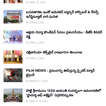
APRIL 19, 2026
బసవతారకం ఇండో అమెరికన్ క్యాన్సర్ హాస్పిటల్ & రీసెర్చ్
ఇన్‌స్టిట్యూట్ వారి ఘనత
APRIL 8, 2026
అక్షయ విద్యా ఫౌండేషన్ సేవలు ప్రశంసనీయం : డీజీపీ శివధర్
రెడ్డి
APRIL 4, 2026
దక్షిణాసియా టెక్స్‌టైల్ రాజధానిగా తెలంగాణ
APRIL 3, 2026
FILM NEWS : ప్రపంచాన్ని ఊపేస్తున్న స్పైడర్ మ్యాన్
ట్రైలర్
MARCH 27, 2026
పొట్టి శ్రీరాములు 125వ జయంతి సందర్భంగా అమరావతిలో
‘స్టాచ్యూ ఆఫ్ శాక్రిఫైస్’ విగ్రహావిష్కరణ
MARCH 16, 2026