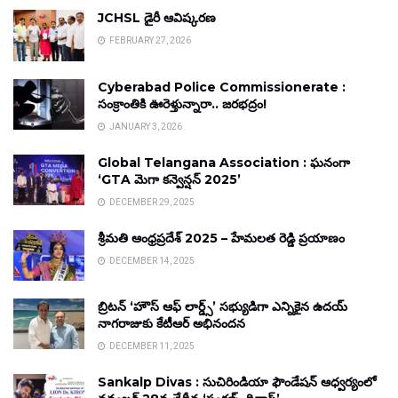
JCHSL డైరీ ఆవిష్కరణ
FEBRUARY 27, 2026
Cyberabad Police Commissionerate :
సంక్రాంతికి ఊరెళ్తున్నారా.. జరభద్రం!
JANUARY 3, 2026
Global Telangana Association : ఘనంగా
‘GTA మెగా కన్వెన్షన్ 2025’
DECEMBER 29, 2025
శ్రీమతి ఆంధ్రప్రదేశ్ 2025 – హేమలత రెడ్డి ప్రయాణం
DECEMBER 14, 2025
బ్రిటన్ ‘హౌస్ ఆఫ్ లార్డ్స్’ సభ్యుడిగా ఎన్నికైన ఉదయ్
నాగరాజుకు కేటీఆర్ అభినందన
DECEMBER 11, 2025
Sankalp Divas : సుచిరిండియా ఫౌండేషన్ ఆధ్వర్యంలో