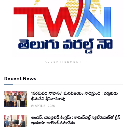
ADVERTISEMENT
Recent News
‘పరమపద సోపానం’ ఘనవిజయం సాధిస్తుంది : దర్శకుడు
భీమనేని శ్రీనివాసరావు
APRIL 21, 2026
లండన్, యునైటెడ్ కింగ్డమ్ : కామన్‌వెల్త్ సెక్రటేరియట్‌తో గ్రీన్
ఇండియా చాలెంజ్ సమావేశం