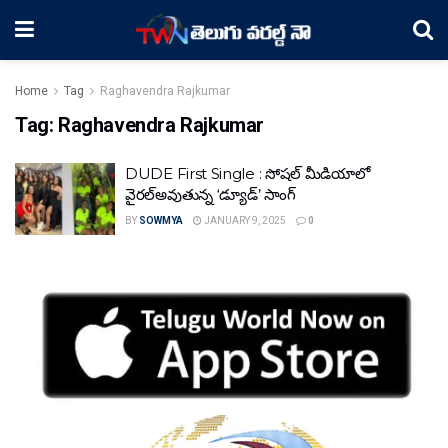
Home
Tag
Raghavendra Rajkumar
Tag:
Raghavendra Rajkumar
DUDE First Single : సోషల్ మీడియాలో
వైరల్అవుతున్న ‘డ్యూడ్’ సాంగ్
BY
SOWMYA
JANUARY 9, 2025
0