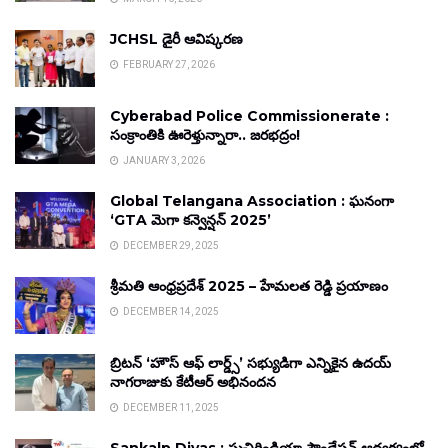
JCHSL డైరీ ఆవిష్కరణ
FEBRUARY 27, 2026
Cyberabad Police Commissionerate :
సంక్రాంతికి ఊరెళ్తున్నారా.. జరభద్రం!
JANUARY 3, 2026
Global Telangana Association : ఘనంగా
‘GTA మెగా కన్వెన్షన్ 2025’
DECEMBER 29, 2025
శ్రీమతి ఆంధ్రప్రదేశ్ 2025 – హేమలత రెడ్డి ప్రయాణం
DECEMBER 14, 2025
బ్రిటన్ ‘హౌస్ ఆఫ్ లార్డ్స్’ సభ్యుడిగా ఎన్నికైన ఉదయ్
నాగరాజుకు కేటీఆర్ అభినందన
DECEMBER 11, 2025