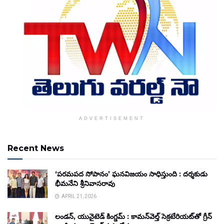
ADVERTISEMENT
Recent News
‘పరమపద సోపానం’ ఘనవిజయం సాధిస్తుంది : దర్శకుడు
భీమనేని శ్రీనివాసరావు
APRIL 21, 2026
లండన్, యునైటెడ్ కింగ్డమ్ : కామన్‌వెల్త్ సెక్రటేరియట్‌తో గ్రీన్