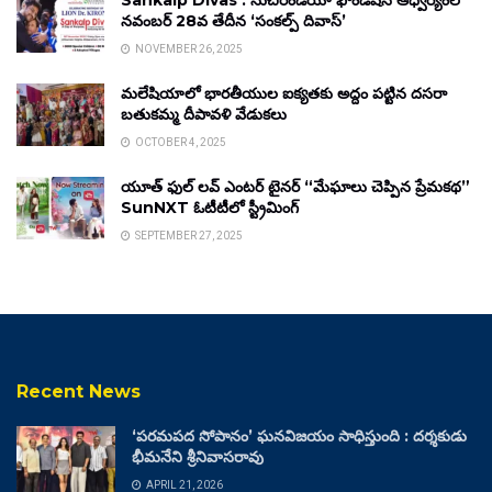
Sankalp Divas : సుచిరిండియా ఫౌండేషన్ ఆధ్వర్యంలో
నవంబర్ 28వ తేదీన ‘సంకల్ప్ దివాస్’
NOVEMBER 26, 2025
మలేషియాలో భారతీయుల ఐక్యతకు అద్దం పట్టిన దసరా
బతుకమ్మ దీపావళి వేడుకలు
OCTOBER 4, 2025
యూత్ ఫుల్ లవ్ ఎంటర్ టైనర్ “మేఘాలు చెప్పిన ప్రేమకథ”
SunNXT ఓటీటీలో స్ట్రీమింగ్
SEPTEMBER 27, 2025
Recent News
‘పరమపద సోపానం’ ఘనవిజయం సాధిస్తుంది : దర్శకుడు
భీమనేని శ్రీనివాసరావు
APRIL 21, 2026