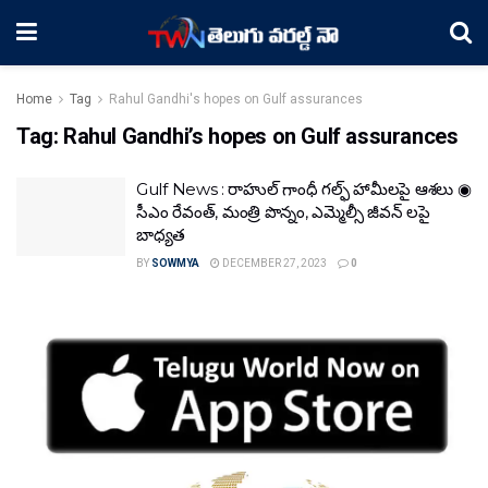
Home
Tag
Rahul Gandhi's hopes on Gulf assurances
Tag:
Rahul Gandhi’s hopes on Gulf assurances
Gulf News : రాహుల్ గాంధీ గల్ఫ్ హామీలపై ఆశలు ◉
సీఎం రేవంత్, మంత్రి పొన్నం, ఎమ్మెల్సీ జీవన్ లపై
బాధ్యత
BY
SOWMYA
DECEMBER 27, 2023
0