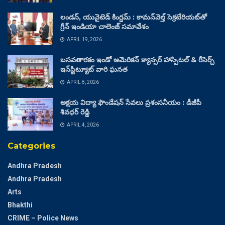
లండన్, యునైటెడ్ కింగ్డమ్ : కామన్‌వెల్త్ సెక్రటేరియట్‌తో
గ్రీన్ ఇండియా చాలెంజ్ సమావేశం
APRIL 19, 2026
బసవతారకం ఇండో అమెరికన్ క్యాన్సర్ హాస్పిటల్ & రీసెర్చ్
ఇన్‌స్టిట్యూట్ వారి ఘనత
APRIL 8, 2026
అక్షయ విద్యా ఫౌండేషన్ సేవలు ప్రశంసనీయం : డీజీపీ
శివధర్ రెడ్డి
APRIL 4, 2026
Categories
Andhra Pradesh
Andhra Pradesh
Arts
Bhakthi
CRIME – Police News