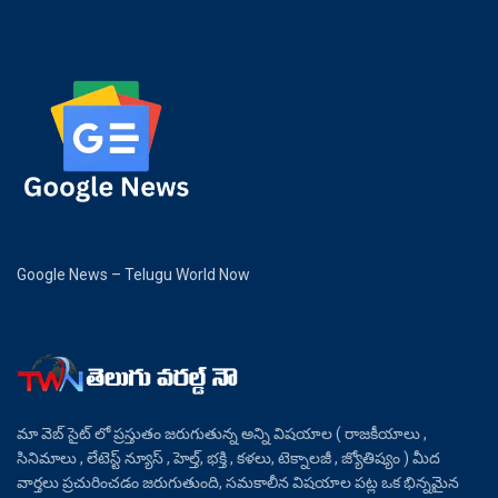
Google News – Telugu World Now
మా వెబ్ సైట్ లో ప్రస్తుతం జరుగుతున్న అన్ని విషయాల ( రాజకీయాలు ,
సినిమాలు , లేటెస్ట్ న్యూస్ , హెల్త్, భక్తి , కళలు, టెక్నాలజీ , జ్యోతిష్యం ) మీద
వార్తలు ప్రచురించడం జరుగుతుంది, సమకాలీన విషయాల పట్ల ఒక భిన్నమైన