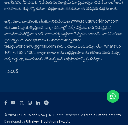
ఆలోచనను మీ ఎదుట నివేదించడం మాత్రమే మా ప్రయత్నం, చదివే వారిలో ఆవేశ
కావేషాలను రెచ్చగొట్టడమూ.. ఉద్రేకాలను రేపడమూ ఈ వెబ్‌సైట్ ఉద్దేశం కాదు.
అన్ని రకాల వాదనలకు వేదికగా నిలిచేందుకు www.teluguworldnow.com
తన వంతు ప్రయత్నిస్తుంది. వార్తా కథనాల్లో వచ్చే విశ్లేషణలకు విరుద్ధమైన
వాదనలు ఎవరికైనా ఉంటే, వారు తర్కబద్ధంగా చెప్పదలచుకుంటే.. వాటిని కూడా
ప్రచురిస్తుంది. తమ భావాలు పంపదలచుకున్న వారు..
teluguworldnow@gmail.com చిరునామాకు పంపవచ్చు. లేదా Whats’up
+91 70132 94002 ద్వారా కూడా తమ అభిప్రాయాలను తెలియ చేయ వచ్చు,
తర్కబద్ధంగా, సంయమనంతో ఉన్న ప్రతి అభిప్రాయాన్నీ ప్రచురిస్తాం.
.. ఎడిటర్
© 2024
Telugu World Now
|| All Rights Reserved
V9 Media Entertainments
||
Developed by
Ultrakey IT Solutions Pvt. Ltd.