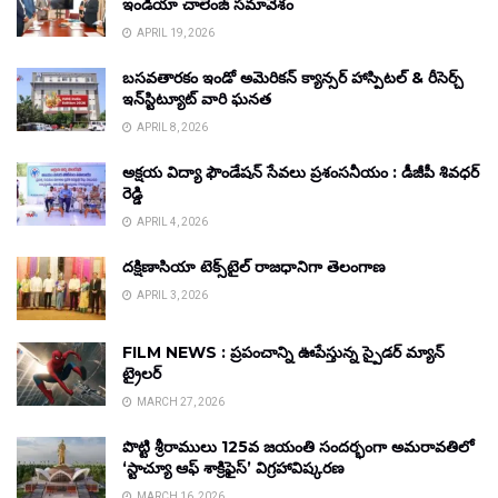
ఇండియా చాలెంజ్ సమావేశం
APRIL 19, 2026
బసవతారకం ఇండో అమెరికన్ క్యాన్సర్ హాస్పిటల్ & రీసెర్చ్
ఇన్‌స్టిట్యూట్ వారి ఘనత
APRIL 8, 2026
అక్షయ విద్యా ఫౌండేషన్ సేవలు ప్రశంసనీయం : డీజీపీ శివధర్
రెడ్డి
APRIL 4, 2026
దక్షిణాసియా టెక్స్‌టైల్ రాజధానిగా తెలంగాణ
APRIL 3, 2026
FILM NEWS : ప్రపంచాన్ని ఊపేస్తున్న స్పైడర్ మ్యాన్
ట్రైలర్
MARCH 27, 2026
పొట్టి శ్రీరాములు 125వ జయంతి సందర్భంగా అమరావతిలో
‘స్టాచ్యూ ఆఫ్ శాక్రిఫైస్’ విగ్రహావిష్కరణ
MARCH 16, 2026