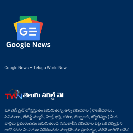
Google News – Telugu World Now
మా వెబ్ సైట్ లో ప్రస్తుతం జరుగుతున్న అన్ని విషయాల ( రాజకీయాలు ,
సినిమాలు , లేటెస్ట్ న్యూస్ , హెల్త్, భక్తి , కళలు, టెక్నాలజీ , జ్యోతిష్యం ) మీద
వార్తలు ప్రచురించడం జరుగుతుంది, సమకాలీన విషయాల పట్ల ఒక భిన్నమైన
ఆలోచనను మీ ఎదుట నివేదించడం మాత్రమే మా ప్రయత్నం, చదివే వారిలో ఆవేశ