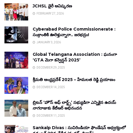
JCHSL డైరీ ఆవిష్కరణ
FEBRUARY 27, 2026
Cyberabad Police Commissionerate :
సంక్రాంతికి ఊరెళ్తున్నారా.. జరభద్రం!
JANUARY 3, 2026
Global Telangana Association : ఘనంగా
‘GTA మెగా కన్వెన్షన్ 2025’
DECEMBER 29, 2025
శ్రీమతి ఆంధ్రప్రదేశ్ 2025 – హేమలత రెడ్డి ప్రయాణం
DECEMBER 14, 2025
బ్రిటన్ ‘హౌస్ ఆఫ్ లార్డ్స్’ సభ్యుడిగా ఎన్నికైన ఉదయ్
నాగరాజుకు కేటీఆర్ అభినందన
DECEMBER 11, 2025
Sankalp Divas : సుచిరిండియా ఫౌండేషన్ ఆధ్వర్యంలో