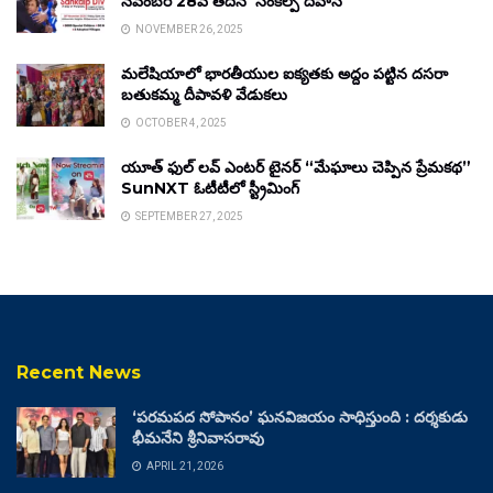
నవంబర్ 28వ తేదీన ‘సంకల్ప్ దివాస్’
NOVEMBER 26, 2025
మలేషియాలో భారతీయుల ఐక్యతకు అద్దం పట్టిన దసరా
బతుకమ్మ దీపావళి వేడుకలు
OCTOBER 4, 2025
యూత్ ఫుల్ లవ్ ఎంటర్ టైనర్ “మేఘాలు చెప్పిన ప్రేమకథ”
SunNXT ఓటీటీలో స్ట్రీమింగ్
SEPTEMBER 27, 2025
Recent News
‘పరమపద సోపానం’ ఘనవిజయం సాధిస్తుంది : దర్శకుడు
భీమనేని శ్రీనివాసరావు
APRIL 21, 2026