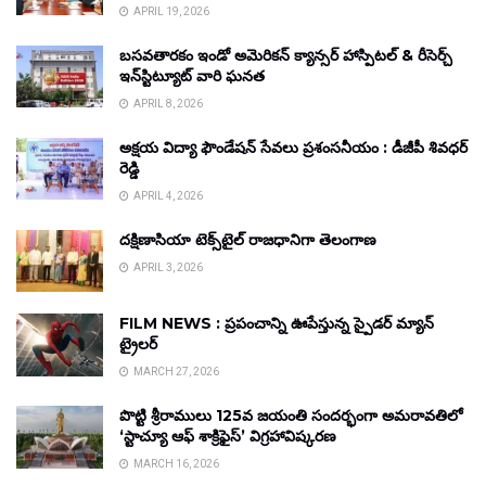
APRIL 19, 2026
బసవతారకం ఇండో అమెరికన్ క్యాన్సర్ హాస్పిటల్ & రీసెర్చ్
ఇన్‌స్టిట్యూట్ వారి ఘనత
APRIL 8, 2026
అక్షయ విద్యా ఫౌండేషన్ సేవలు ప్రశంసనీయం : డీజీపీ శివధర్
రెడ్డి
APRIL 4, 2026
దక్షిణాసియా టెక్స్‌టైల్ రాజధానిగా తెలంగాణ
APRIL 3, 2026
FILM NEWS : ప్రపంచాన్ని ఊపేస్తున్న స్పైడర్ మ్యాన్
ట్రైలర్
MARCH 27, 2026
పొట్టి శ్రీరాములు 125వ జయంతి సందర్భంగా అమరావతిలో
‘స్టాచ్యూ ఆఫ్ శాక్రిఫైస్’ విగ్రహావిష్కరణ
MARCH 16, 2026