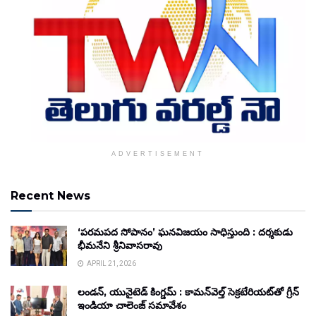
ADVERTISEMENT
Recent News
‘పరమపద సోపానం’ ఘనవిజయం సాధిస్తుంది : దర్శకుడు
భీమనేని శ్రీనివాసరావు
APRIL 21, 2026
లండన్, యునైటెడ్ కింగ్డమ్ : కామన్‌వెల్త్ సెక్రటేరియట్‌తో గ్రీన్
ఇండియా చాలెంజ్ సమావేశం