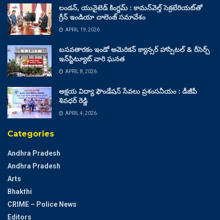
లండన్, యునైటెడ్ కింగ్డమ్ : కామన్‌వెల్త్ సెక్రటేరియట్‌తో
గ్రీన్ ఇండియా చాలెంజ్ సమావేశం
APRIL 19, 2026
బసవతారకం ఇండో అమెరికన్ క్యాన్సర్ హాస్పిటల్ & రీసెర్చ్
ఇన్‌స్టిట్యూట్ వారి ఘనత
APRIL 8, 2026
అక్షయ విద్యా ఫౌండేషన్ సేవలు ప్రశంసనీయం : డీజీపీ
శివధర్ రెడ్డి
APRIL 4, 2026
Categories
Andhra Pradesh
Andhra Pradesh
Arts
Bhakthi
CRIME – Police News
Editors