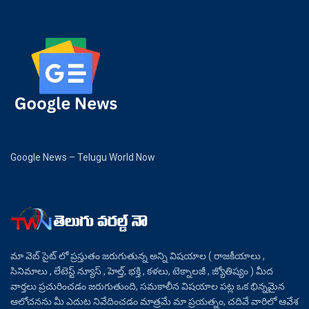
Google News – Telugu World Now
మా వెబ్ సైట్ లో ప్రస్తుతం జరుగుతున్న అన్ని విషయాల ( రాజకీయాలు ,
సినిమాలు , లేటెస్ట్ న్యూస్ , హెల్త్, భక్తి , కళలు, టెక్నాలజీ , జ్యోతిష్యం ) మీద
వార్తలు ప్రచురించడం జరుగుతుంది, సమకాలీన విషయాల పట్ల ఒక భిన్నమైన
ఆలోచనను మీ ఎదుట నివేదించడం మాత్రమే మా ప్రయత్నం, చదివే వారిలో ఆవేశ