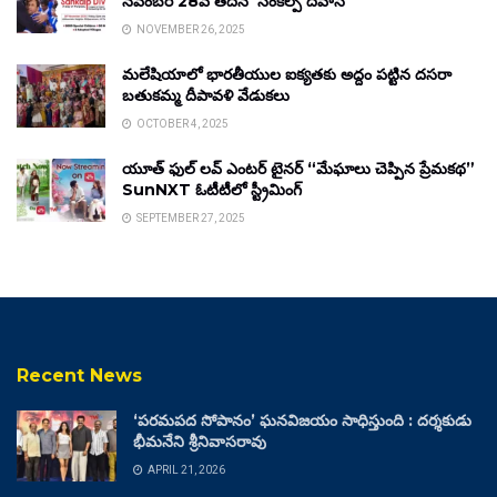
నవంబర్ 28వ తేదీన ‘సంకల్ప్ దివాస్’
NOVEMBER 26, 2025
మలేషియాలో భారతీయుల ఐక్యతకు అద్దం పట్టిన దసరా
బతుకమ్మ దీపావళి వేడుకలు
OCTOBER 4, 2025
యూత్ ఫుల్ లవ్ ఎంటర్ టైనర్ “మేఘాలు చెప్పిన ప్రేమకథ”
SunNXT ఓటీటీలో స్ట్రీమింగ్
SEPTEMBER 27, 2025
Recent News
‘పరమపద సోపానం’ ఘనవిజయం సాధిస్తుంది : దర్శకుడు
భీమనేని శ్రీనివాసరావు
APRIL 21, 2026