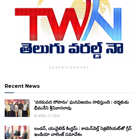
ADVERTISEMENT
Recent News
‘పరమపద సోపానం’ ఘనవిజయం సాధిస్తుంది : దర్శకుడు
భీమనేని శ్రీనివాసరావు
APRIL 21, 2026
లండన్, యునైటెడ్ కింగ్డమ్ : కామన్‌వెల్త్ సెక్రటేరియట్‌తో గ్రీన్
ఇండియా చాలెంజ్ సమావేశం