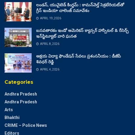
లండన్, యునైటెడ్ కింగ్డమ్ : కామన్‌వెల్త్ సెక్రటేరియట్‌తో
గ్రీన్ ఇండియా చాలెంజ్ సమావేశం
APRIL 19, 2026
బసవతారకం ఇండో అమెరికన్ క్యాన్సర్ హాస్పిటల్ & రీసెర్చ్
ఇన్‌స్టిట్యూట్ వారి ఘనత
APRIL 8, 2026
అక్షయ విద్యా ఫౌండేషన్ సేవలు ప్రశంసనీయం : డీజీపీ
శివధర్ రెడ్డి
APRIL 4, 2026
Categories
Andhra Pradesh
Andhra Pradesh
Arts
Bhakthi
CRIME – Police News
Editors