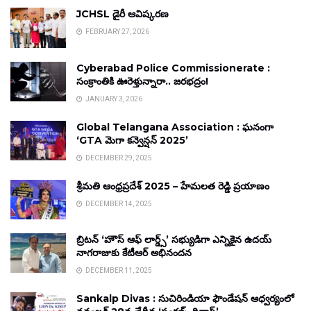
JCHSL డైరీ ఆవిష్కరణ
FEBRUARY 27, 2026
Cyberabad Police Commissionerate :
సంక్రాంతికి ఊరెళ్తున్నారా.. జరభద్రం!
JANUARY 3, 2026
Global Telangana Association : ఘనంగా
‘GTA మెగా కన్వెన్షన్ 2025’
DECEMBER 29, 2025
శ్రీమతి ఆంధ్రప్రదేశ్ 2025 – హేమలత రెడ్డి ప్రయాణం
DECEMBER 14, 2025
బ్రిటన్ ‘హౌస్ ఆఫ్ లార్డ్స్’ సభ్యుడిగా ఎన్నికైన ఉదయ్
నాగరాజుకు కేటీఆర్ అభినందన
DECEMBER 11, 2025
Sankalp Divas : సుచిరిండియా ఫౌండేషన్ ఆధ్వర్యంలో