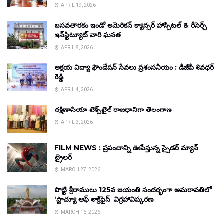
APRIL 19, 2026
బసవతారకం ఇండో అమెరికన్ క్యాన్సర్ హాస్పిటల్ & రీసెర్చ్
ఇన్‌స్టిట్యూట్ వారి ఘనత
APRIL 8, 2026
అక్షయ విద్యా ఫౌండేషన్ సేవలు ప్రశంసనీయం : డీజీపీ శివధర్
రెడ్డి
APRIL 4, 2026
దక్షిణాసియా టెక్స్‌టైల్ రాజధానిగా తెలంగాణ
APRIL 3, 2026
FILM NEWS : ప్రపంచాన్ని ఊపేస్తున్న స్పైడర్ మ్యాన్
ట్రైలర్
MARCH 27, 2026
పొట్టి శ్రీరాములు 125వ జయంతి సందర్భంగా అమరావతిలో
‘స్టాచ్యూ ఆఫ్ శాక్రిఫైస్’ విగ్రహావిష్కరణ
MARCH 16, 2026