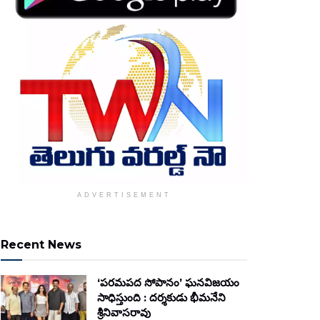
ADVERTISEMENT
Recent News
‘పరమపద సోపానం’ ఘనవిజయం
సాధిస్తుంది : దర్శకుడు భీమనేని
శ్రీనివాసరావు