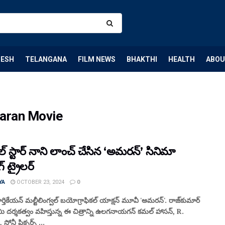
DESH
TELANGANA
FILM NEWS
BHAKTHI
HEALTH
ABOU
aran Movie
్ స్టార్ నాని లాంచ్ చేసిన ‘అమరన్’ సినిమా
పింగ్ ట్రైలర్
YA
OCTOBER 23, 2024
0
ివకార్తికేయన్ మల్టీలింగ్వల్ బయోగ్రాఫికల్ యాక్షన్ మూవీ 'అమరన్'. రాజ్‌కుమార్
 దర్శకత్వం వహిస్తున్న ఈ చిత్రాన్ని ఉలగనాయగన్ కమల్ హాసన్, R.
సోనీ పిక్చర్స్ ...