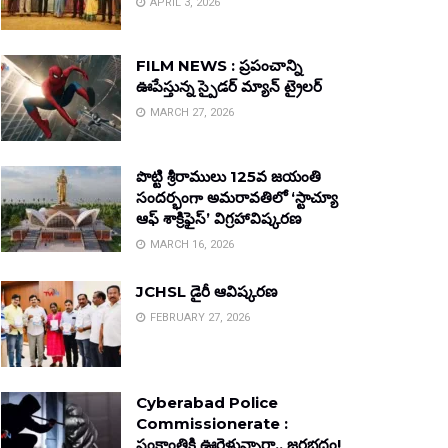
APRIL 3, 2026
FILM NEWS : ప్రపంచాన్ని
ఊపేస్తున్న స్పైడర్ మ్యాన్ ట్రైలర్
MARCH 27, 2026
పొట్టి శ్రీరాములు 125వ జయంతి
సందర్భంగా అమరావతిలో ‘స్టాచ్యూ
ఆఫ్ శాక్రిఫైస్’ విగ్రహావిష్కరణ
MARCH 16, 2026
JCHSL డైరీ ఆవిష్కరణ
FEBRUARY 27, 2026
Cyberabad Police
Commissionerate :
సంక్రాంతికి ఊరెళ్తున్నారా.. జరభద్రం!