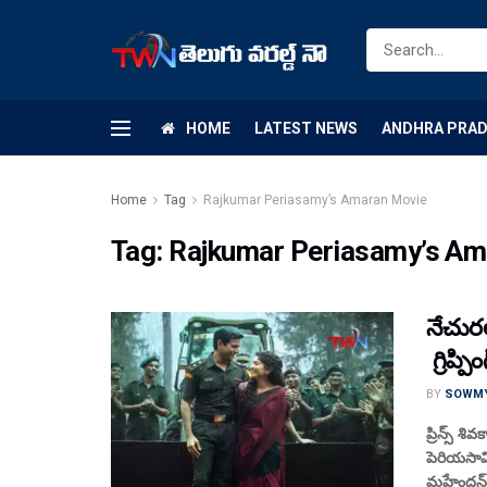
HOME
LATEST NEWS
ANDHRA PRA
Home
Tag
Rajkumar Periasamy’s Amaran Movie
Tag:
Rajkumar Periasamy’s Am
నేచురల
గ్రిప్
BY
SOWM
ప్రిన్స్ శ
పెరియసామి
మహేంద్రన్, 