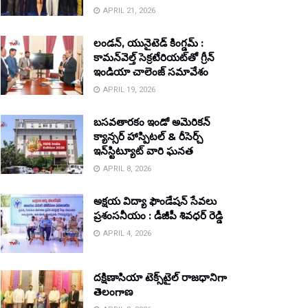
APRIL 21, 2026
లండన్, యునైటెడ్ కింగ్డమ్ :
కామన్‌వెల్త్ సెక్రటేరియట్‌తో గ్రీన్
ఇండియా చాలెంజ్ సమావేశం
APRIL 19, 2026
బసవతారకం ఇండో అమెరికన్
క్యాన్సర్ హాస్పిటల్ & రీసెర్చ్
ఇన్‌స్టిట్యూట్ వారి ఘనత
APRIL 8, 2026
అక్షయ విద్యా ఫౌండేషన్ సేవలు
ప్రశంసనీయం : డీజీపీ శివధర్ రెడ్డి
APRIL 4, 2026
దక్షిణాసియా టెక్స్‌టైల్ రాజధానిగా
తెలంగాణ