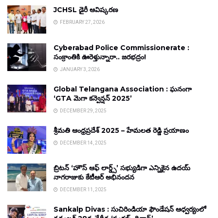
JCHSL డైరీ ఆవిష్కరణ
FEBRUARY 27, 2026
Cyberabad Police Commissionerate :
సంక్రాంతికి ఊరెళ్తున్నారా.. జరభద్రం!
JANUARY 3, 2026
Global Telangana Association : ఘనంగా
‘GTA మెగా కన్వెన్షన్ 2025’
DECEMBER 29, 2025
శ్రీమతి ఆంధ్రప్రదేశ్ 2025 – హేమలత రెడ్డి ప్రయాణం
DECEMBER 14, 2025
బ్రిటన్ ‘హౌస్ ఆఫ్ లార్డ్స్’ సభ్యుడిగా ఎన్నికైన ఉదయ్
నాగరాజుకు కేటీఆర్ అభినందన
DECEMBER 11, 2025
Sankalp Divas : సుచిరిండియా ఫౌండేషన్ ఆధ్వర్యంలో