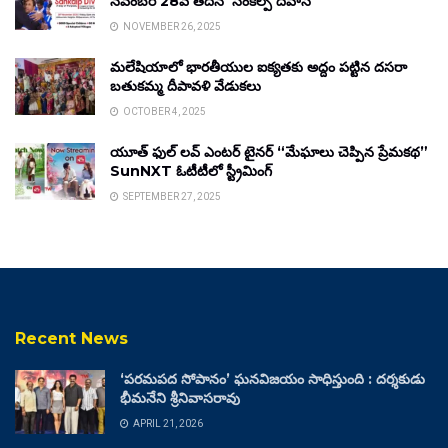
నవంబర్ 28వ తేదీన ‘సంకల్ప్ దివాస్’
NOVEMBER 26, 2025
మలేషియాలో భారతీయుల ఐక్యతకు అద్దం పట్టిన దసరా
బతుకమ్మ దీపావళి వేడుకలు
OCTOBER 4, 2025
యూత్ ఫుల్ లవ్ ఎంటర్ టైనర్ “మేఘాలు చెప్పిన ప్రేమకథ”
SunNXT ఓటీటీలో స్ట్రీమింగ్
SEPTEMBER 27, 2025
Recent News
‘పరమపద సోపానం’ ఘనవిజయం సాధిస్తుంది : దర్శకుడు
భీమనేని శ్రీనివాసరావు
APRIL 21, 2026