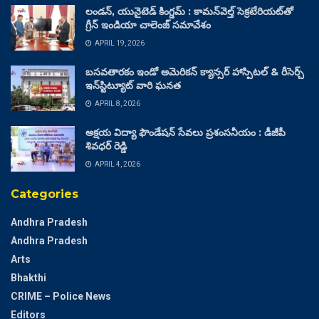
లండన్, యునైటెడ్ కింగ్డమ్ : కామన్‌వెల్త్ సెక్రటేరియట్‌తో
గ్రీన్ ఇండియా చాలెంజ్ సమావేశం
APRIL 19, 2026
బసవతారకం ఇండో అమెరికన్ క్యాన్సర్ హాస్పిటల్ & రీసెర్చ్
ఇన్‌స్టిట్యూట్ వారి ఘనత
APRIL 8, 2026
అక్షయ విద్యా ఫౌండేషన్ సేవలు ప్రశంసనీయం : డీజీపీ
శివధర్ రెడ్డి
APRIL 4, 2026
Categories
Andhra Pradesh
Andhra Pradesh
Arts
Bhakthi
CRIME – Police News
Editors