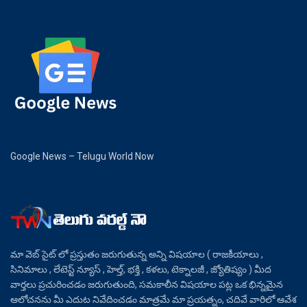
Google News – Telugu World Now
మా వెబ్ సైట్ లో ప్రస్తుతం జరుగుతున్న అన్ని విషయాల ( రాజకీయాలు ,
సినిమాలు , లేటెస్ట్ న్యూస్ , హెల్త్, భక్తి , కళలు, టెక్నాలజీ , జ్యోతిష్యం ) మీద
వార్తలు ప్రచురించడం జరుగుతుంది, సమకాలీన విషయాల పట్ల ఒక భిన్నమైన
ఆలోచనను మీ ఎదుట నివేదించడం మాత్రమే మా ప్రయత్నం, చదివే వారిలో ఆవేశ