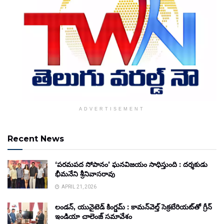
ADVERTISEMENT
Recent News
‘పరమపద సోపానం’ ఘనవిజయం సాధిస్తుంది : దర్శకుడు
భీమనేని శ్రీనివాసరావు
APRIL 21, 2026
లండన్, యునైటెడ్ కింగ్డమ్ : కామన్‌వెల్త్ సెక్రటేరియట్‌తో గ్రీన్
ఇండియా చాలెంజ్ సమావేశం