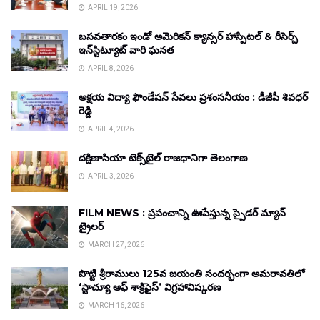
APRIL 19, 2026
బసవతారకం ఇండో అమెరికన్ క్యాన్సర్ హాస్పిటల్ & రీసెర్చ్
ఇన్‌స్టిట్యూట్ వారి ఘనత
APRIL 8, 2026
అక్షయ విద్యా ఫౌండేషన్ సేవలు ప్రశంసనీయం : డీజీపీ శివధర్
రెడ్డి
APRIL 4, 2026
దక్షిణాసియా టెక్స్‌టైల్ రాజధానిగా తెలంగాణ
APRIL 3, 2026
FILM NEWS : ప్రపంచాన్ని ఊపేస్తున్న స్పైడర్ మ్యాన్
ట్రైలర్
MARCH 27, 2026
పొట్టి శ్రీరాములు 125వ జయంతి సందర్భంగా అమరావతిలో
‘స్టాచ్యూ ఆఫ్ శాక్రిఫైస్’ విగ్రహావిష్కరణ
MARCH 16, 2026