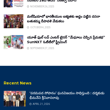
నవంబర్ 28వ తేదీన ‘సంకల్ప్ దివాస్’
NOVEMBER 26, 2025
మలేషియాలో భారతీయుల ఐక్యతకు అద్దం పట్టిన దసరా
బతుకమ్మ దీపావళి వేడుకలు
OCTOBER 4, 2025
యూత్ ఫుల్ లవ్ ఎంటర్ టైనర్ “మేఘాలు చెప్పిన ప్రేమకథ”
SunNXT ఓటీటీలో స్ట్రీమింగ్
SEPTEMBER 27, 2025
Recent News
‘పరమపద సోపానం’ ఘనవిజయం సాధిస్తుంది : దర్శకుడు
భీమనేని శ్రీనివాసరావు
APRIL 21, 2026