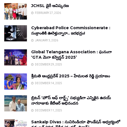
JCHSL డైరీ ఆవిష్కరణ
FEBRUARY 27, 2026
Cyberabad Police Commissionerate :
సంక్రాంతికి ఊరెళ్తున్నారా.. జరభద్రం!
JANUARY 3, 2026
Global Telangana Association : ఘనంగా
‘GTA మెగా కన్వెన్షన్ 2025’
DECEMBER 29, 2025
శ్రీమతి ఆంధ్రప్రదేశ్ 2025 – హేమలత రెడ్డి ప్రయాణం
DECEMBER 14, 2025
బ్రిటన్ ‘హౌస్ ఆఫ్ లార్డ్స్’ సభ్యుడిగా ఎన్నికైన ఉదయ్
నాగరాజుకు కేటీఆర్ అభినందన
DECEMBER 11, 2025
Sankalp Divas : సుచిరిండియా ఫౌండేషన్ ఆధ్వర్యంలో