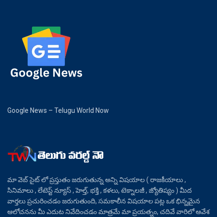
Google News – Telugu World Now
మా వెబ్ సైట్ లో ప్రస్తుతం జరుగుతున్న అన్ని విషయాల ( రాజకీయాలు ,
సినిమాలు , లేటెస్ట్ న్యూస్ , హెల్త్, భక్తి , కళలు, టెక్నాలజీ , జ్యోతిష్యం ) మీద
వార్తలు ప్రచురించడం జరుగుతుంది, సమకాలీన విషయాల పట్ల ఒక భిన్నమైన
ఆలోచనను మీ ఎదుట నివేదించడం మాత్రమే మా ప్రయత్నం, చదివే వారిలో ఆవేశ