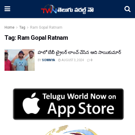
Home
Tag
Ram Gopal Ratnam
Tag:
Ram Gopal Ratnam
హలో బేబీ ట్రైలర్ లాంచ్ చేసిన ఆది సాయికుమార్
BY
SOWMYA
AUGUST 3, 2024
0