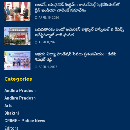
లండన్, యునైటెడ్ కింగ్డమ్ : కామన్‌వెల్త్ సెక్రటేరియట్‌తో
గ్రీన్ ఇండియా చాలెంజ్ సమావేశం
APRIL 19, 2026
బసవతారకం ఇండో అమెరికన్ క్యాన్సర్ హాస్పిటల్ & రీసెర్చ్
ఇన్‌స్టిట్యూట్ వారి ఘనత
APRIL 8, 2026
అక్షయ విద్యా ఫౌండేషన్ సేవలు ప్రశంసనీయం : డీజీపీ
శివధర్ రెడ్డి
APRIL 4, 2026
Categories
Andhra Pradesh
Andhra Pradesh
Arts
Bhakthi
CRIME – Police News
Editors