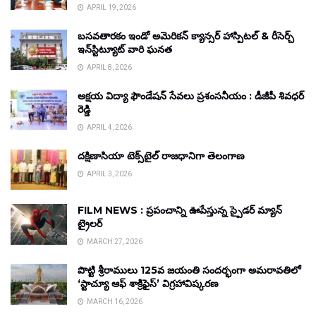
APRIL 19, 2026
బసవతారకం ఇండో అమెరికన్ క్యాన్సర్ హాస్పిటల్ & రీసెర్చ్
ఇన్‌స్టిట్యూట్ వారి ఘనత
APRIL 8, 2026
అక్షయ విద్యా ఫౌండేషన్ సేవలు ప్రశంసనీయం : డీజీపీ శివధర్
రెడ్డి
APRIL 4, 2026
దక్షిణాసియా టెక్స్‌టైల్ రాజధానిగా తెలంగాణ
APRIL 3, 2026
FILM NEWS : ప్రపంచాన్ని ఊపేస్తున్న స్పైడర్ మ్యాన్
ట్రైలర్
MARCH 27, 2026
పొట్టి శ్రీరాములు 125వ జయంతి సందర్భంగా అమరావతిలో
‘స్టాచ్యూ ఆఫ్ శాక్రిఫైస్’ విగ్రహావిష్కరణ
MARCH 16, 2026