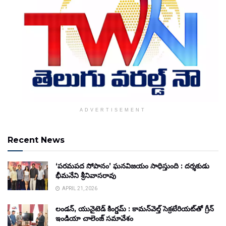
ADVERTISEMENT
Recent News
‘పరమపద సోపానం’ ఘనవిజయం సాధిస్తుంది : దర్శకుడు
భీమనేని శ్రీనివాసరావు
APRIL 21, 2026
లండన్, యునైటెడ్ కింగ్డమ్ : కామన్‌వెల్త్ సెక్రటేరియట్‌తో గ్రీన్
ఇండియా చాలెంజ్ సమావేశం