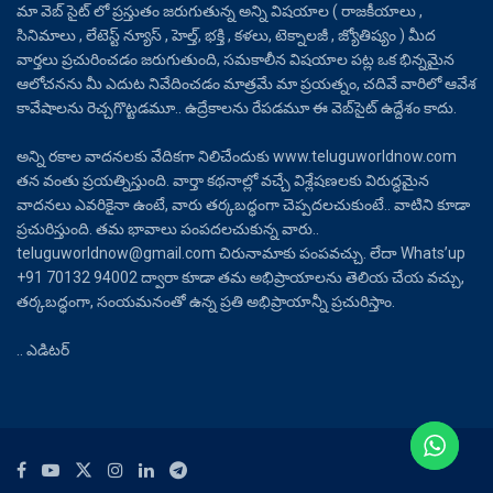
మా వెబ్ సైట్ లో ప్రస్తుతం జరుగుతున్న అన్ని విషయాల ( రాజకీయాలు ,
సినిమాలు , లేటెస్ట్ న్యూస్ , హెల్త్, భక్తి , కళలు, టెక్నాలజీ , జ్యోతిష్యం ) మీద
వార్తలు ప్రచురించడం జరుగుతుంది, సమకాలీన విషయాల పట్ల ఒక భిన్నమైన
ఆలోచనను మీ ఎదుట నివేదించడం మాత్రమే మా ప్రయత్నం, చదివే వారిలో ఆవేశ
కావేషాలను రెచ్చగొట్టడమూ.. ఉద్రేకాలను రేపడమూ ఈ వెబ్‌సైట్ ఉద్దేశం కాదు.
అన్ని రకాల వాదనలకు వేదికగా నిలిచేందుకు www.teluguworldnow.com
తన వంతు ప్రయత్నిస్తుంది. వార్తా కథనాల్లో వచ్చే విశ్లేషణలకు విరుద్ధమైన
వాదనలు ఎవరికైనా ఉంటే, వారు తర్కబద్ధంగా చెప్పదలచుకుంటే.. వాటిని కూడా
ప్రచురిస్తుంది. తమ భావాలు పంపదలచుకున్న వారు..
teluguworldnow@gmail.com చిరునామాకు పంపవచ్చు. లేదా Whats’up
+91 70132 94002 ద్వారా కూడా తమ అభిప్రాయాలను తెలియ చేయ వచ్చు,
తర్కబద్ధంగా, సంయమనంతో ఉన్న ప్రతి అభిప్రాయాన్నీ ప్రచురిస్తాం.
.. ఎడిటర్