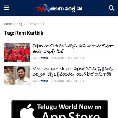
Home
Tag
Ram Karthik
Tag:
Ram Karthik
వీక్షణం మూవీ ఈ రేంజ్ సక్సెస్ చూసి చాలా సంతోషంగా
ఉంది : థ్యాంక్స్ మీట్
BY
SOWMYA
OCTOBER 20, 2024
0
Veekshanam Movie : ‘వీక్షణం’ సినిమా ప్రీ క్లైమాక్స్
ఎవ్వరూ ఎక్స్ పెక్ట్ చేయలేరు : యంగ్ హీరో రామ్ కార్తీక్
BY
SOWMYA
OCTOBER 15, 2024
0