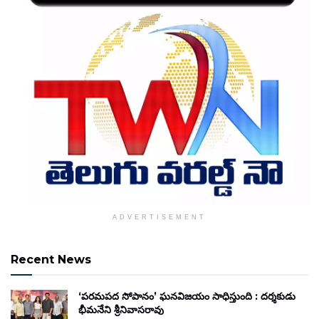
ADVERTISEMENT
Recent News
‘పరమపద సోపానం’ ఘనవిజయం సాధిస్తుంది : దర్శకుడు
భీమనేని శ్రీనివాసరావు