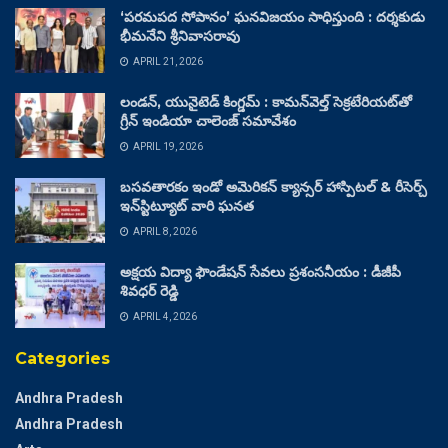
‘పరమపద సోపానం’ ఘనవిజయం సాధిస్తుంది : దర్శకుడు
భీమనేని శ్రీనివాసరావు
APRIL 21, 2026
లండన్, యునైటెడ్ కింగ్డమ్ : కామన్‌వెల్త్ సెక్రటేరియట్‌తో
గ్రీన్ ఇండియా చాలెంజ్ సమావేశం
APRIL 19, 2026
బసవతారకం ఇండో అమెరికన్ క్యాన్సర్ హాస్పిటల్ & రీసెర్చ్
ఇన్‌స్టిట్యూట్ వారి ఘనత
APRIL 8, 2026
అక్షయ విద్యా ఫౌండేషన్ సేవలు ప్రశంసనీయం : డీజీపీ
శివధర్ రెడ్డి
APRIL 4, 2026
Categories
Andhra Pradesh
Andhra Pradesh