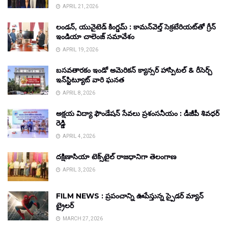
APRIL 21, 2026
లండన్, యునైటెడ్ కింగ్డమ్ : కామన్‌వెల్త్ సెక్రటేరియట్‌తో గ్రీన్
ఇండియా చాలెంజ్ సమావేశం
APRIL 19, 2026
బసవతారకం ఇండో అమెరికన్ క్యాన్సర్ హాస్పిటల్ & రీసెర్చ్
ఇన్‌స్టిట్యూట్ వారి ఘనత
APRIL 8, 2026
అక్షయ విద్యా ఫౌండేషన్ సేవలు ప్రశంసనీయం : డీజీపీ శివధర్
రెడ్డి
APRIL 4, 2026
దక్షిణాసియా టెక్స్‌టైల్ రాజధానిగా తెలంగాణ
APRIL 3, 2026
FILM NEWS : ప్రపంచాన్ని ఊపేస్తున్న స్పైడర్ మ్యాన్
ట్రైలర్
MARCH 27, 2026