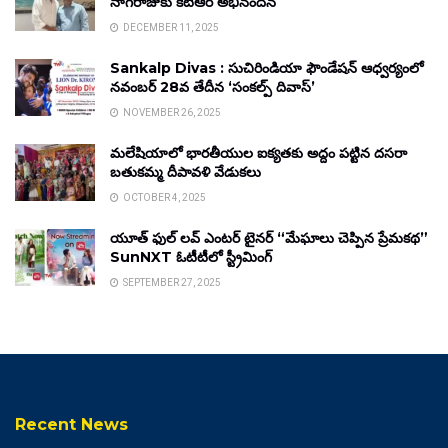
నాగరాజుకు కేటీఆర్ అభినందన
DECEMBER 11, 2025
Sankalp Divas : సుచిరిండియా ఫౌండేషన్ ఆధ్వర్యంలో
నవంబర్ 28వ తేదీన ‘సంకల్ప్ దివాస్’
NOVEMBER 26, 2025
మలేషియాలో భారతీయుల ఐక్యతకు అద్దం పట్టిన దసరా
బతుకమ్మ దీపావళి వేడుకలు
OCTOBER 4, 2025
యూత్ ఫుల్ లవ్ ఎంటర్ టైనర్ “మేఘాలు చెప్పిన ప్రేమకథ”
SunNXT ఓటీటీలో స్ట్రీమింగ్
SEPTEMBER 27, 2025
Recent News