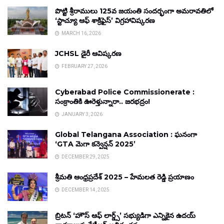
పొట్టి శ్రీరాములు 125వ జయంతి సందర్భంగా అమరావతిలో
‘స్టాచ్యూ ఆఫ్ శాక్రిఫైస్’ విగ్రహావిష్కరణ
MARCH 16, 2026
JCHSL డైరీ ఆవిష్కరణ
FEBRUARY 27, 2026
Cyberabad Police Commissionerate :
సంక్రాంతికి ఊరెళ్తున్నారా.. జరభద్రం!
JANUARY 3, 2026
Global Telangana Association : ఘనంగా
‘GTA మెగా కన్వెన్షన్ 2025’
DECEMBER 29, 2025
శ్రీమతి ఆంధ్రప్రదేశ్ 2025 – హేమలత రెడ్డి ప్రయాణం
DECEMBER 14, 2025
బ్రిటన్ ‘హౌస్ ఆఫ్ లార్డ్స్’ సభ్యుడిగా ఎన్నికైన ఉదయ్