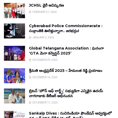
JCHSL డైరీ ఆవిష్కరణ
FEBRUARY 27, 2026
Cyberabad Police Commissionerate :
సంక్రాంతికి ఊరెళ్తున్నారా.. జరభద్రం!
JANUARY 3, 2026
Global Telangana Association : ఘనంగా
‘GTA మెగా కన్వెన్షన్ 2025’
DECEMBER 29, 2025
శ్రీమతి ఆంధ్రప్రదేశ్ 2025 – హేమలత రెడ్డి ప్రయాణం
DECEMBER 14, 2025
బ్రిటన్ ‘హౌస్ ఆఫ్ లార్డ్స్’ సభ్యుడిగా ఎన్నికైన ఉదయ్
నాగరాజుకు కేటీఆర్ అభినందన
DECEMBER 11, 2025
Sankalp Divas : సుచిరిండియా ఫౌండేషన్ ఆధ్వర్యంలో