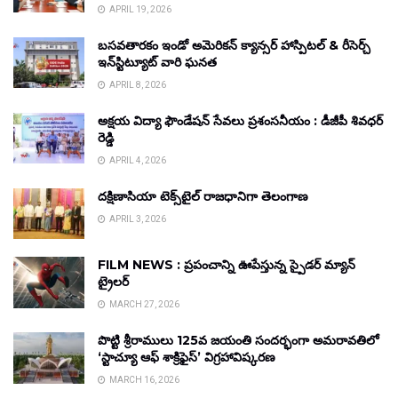
APRIL 19, 2026
బసవతారకం ఇండో అమెరికన్ క్యాన్సర్ హాస్పిటల్ & రీసెర్చ్
ఇన్‌స్టిట్యూట్ వారి ఘనత
APRIL 8, 2026
అక్షయ విద్యా ఫౌండేషన్ సేవలు ప్రశంసనీయం : డీజీపీ శివధర్
రెడ్డి
APRIL 4, 2026
దక్షిణాసియా టెక్స్‌టైల్ రాజధానిగా తెలంగాణ
APRIL 3, 2026
FILM NEWS : ప్రపంచాన్ని ఊపేస్తున్న స్పైడర్ మ్యాన్
ట్రైలర్
MARCH 27, 2026
పొట్టి శ్రీరాములు 125వ జయంతి సందర్భంగా అమరావతిలో
‘స్టాచ్యూ ఆఫ్ శాక్రిఫైస్’ విగ్రహావిష్కరణ
MARCH 16, 2026