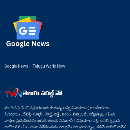
Google News – Telugu World Now
మా వెబ్ సైట్ లో ప్రస్తుతం జరుగుతున్న అన్ని విషయాల ( రాజకీయాలు ,
సినిమాలు , లేటెస్ట్ న్యూస్ , హెల్త్, భక్తి , కళలు, టెక్నాలజీ , జ్యోతిష్యం ) మీద
వార్తలు ప్రచురించడం జరుగుతుంది, సమకాలీన విషయాల పట్ల ఒక భిన్నమైన
ఆలోచనను మీ ఎదుట నివేదించడం మాత్రమే మా ప్రయత్నం, చదివే వారిలో ఆవేశ