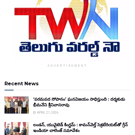
ADVERTISEMENT
Recent News
‘పరమపద సోపానం’ ఘనవిజయం సాధిస్తుంది : దర్శకుడు
భీమనేని శ్రీనివాసరావు
APRIL 21, 2026
లండన్, యునైటెడ్ కింగ్డమ్ : కామన్‌వెల్త్ సెక్రటేరియట్‌తో గ్రీన్
ఇండియా చాలెంజ్ సమావేశం