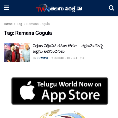
Home
Tag
Ramana Gogula
Tag:
Ramana Gogula
వీక్షణం వీక్షించిన రమణ గోగుల… తక్షణమే టీం పై
జల్లెను అభినందనలు
BY
SOWMYA
OCTOBER 18, 2024
0