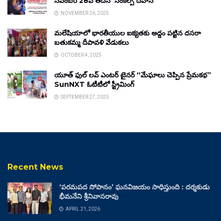
నవంబర్ 28వ తేదీన ‘సంకల్ప్ దివాస్’
NOVEMBER 26, 2025
మలేషియాలో భారతీయుల ఐక్యతకు అద్దం పట్టిన దసరా
బతుకమ్మ దీపావళి వేడుకలు
OCTOBER 4, 2025
యూత్ ఫుల్ లవ్ ఎంటర్ టైనర్ “మేఘాలు చెప్పిన ప్రేమకథ”
SunNXT ఓటీటీలో స్ట్రీమింగ్
SEPTEMBER 27, 2025
Recent News
‘పరమపద సోపానం’ ఘనవిజయం సాధిస్తుంది : దర్శకుడు
భీమనేని శ్రీనివాసరావు
APRIL 21, 2026