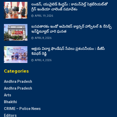
లండన్, యునైటెడ్ కింగ్డమ్ : కామన్‌వెల్త్ సెక్రటేరియట్‌తో
గ్రీన్ ఇండియా చాలెంజ్ సమావేశం
APRIL 19, 2026
బసవతారకం ఇండో అమెరికన్ క్యాన్సర్ హాస్పిటల్ & రీసెర్చ్
ఇన్‌స్టిట్యూట్ వారి ఘనత
APRIL 8, 2026
అక్షయ విద్యా ఫౌండేషన్ సేవలు ప్రశంసనీయం : డీజీపీ
శివధర్ రెడ్డి
APRIL 4, 2026
Categories
Andhra Pradesh
Andhra Pradesh
Arts
Bhakthi
CRIME – Police News
Editors