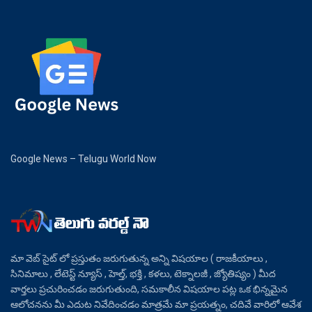
Google News – Telugu World Now
మా వెబ్ సైట్ లో ప్రస్తుతం జరుగుతున్న అన్ని విషయాల ( రాజకీయాలు ,
సినిమాలు , లేటెస్ట్ న్యూస్ , హెల్త్, భక్తి , కళలు, టెక్నాలజీ , జ్యోతిష్యం ) మీద
వార్తలు ప్రచురించడం జరుగుతుంది, సమకాలీన విషయాల పట్ల ఒక భిన్నమైన
ఆలోచనను మీ ఎదుట నివేదించడం మాత్రమే మా ప్రయత్నం, చదివే వారిలో ఆవేశ