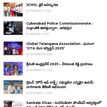
JCHSL డైరీ ఆవిష్కరణ
FEBRUARY 27, 2026
Cyberabad Police Commissionerate :
సంక్రాంతికి ఊరెళ్తున్నారా.. జరభద్రం!
JANUARY 3, 2026
Global Telangana Association : ఘనంగా
‘GTA మెగా కన్వెన్షన్ 2025’
DECEMBER 29, 2025
శ్రీమతి ఆంధ్రప్రదేశ్ 2025 – హేమలత రెడ్డి ప్రయాణం
DECEMBER 14, 2025
బ్రిటన్ ‘హౌస్ ఆఫ్ లార్డ్స్’ సభ్యుడిగా ఎన్నికైన ఉదయ్
నాగరాజుకు కేటీఆర్ అభినందన
DECEMBER 11, 2025
Sankalp Divas : సుచిరిండియా ఫౌండేషన్ ఆధ్వర్యంలో