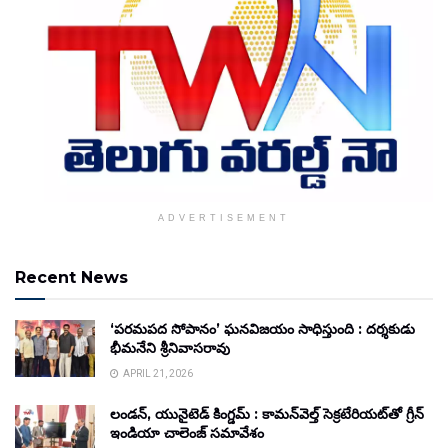
ADVERTISEMENT
Recent News
‘పరమపద సోపానం’ ఘనవిజయం సాధిస్తుంది : దర్శకుడు
భీమనేని శ్రీనివాసరావు
APRIL 21, 2026
లండన్, యునైటెడ్ కింగ్డమ్ : కామన్‌వెల్త్ సెక్రటేరియట్‌తో గ్రీన్
ఇండియా చాలెంజ్ సమావేశం