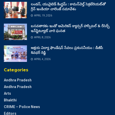
లండన్, యునైటెడ్ కింగ్డమ్ : కామన్‌వెల్త్ సెక్రటేరియట్‌తో
గ్రీన్ ఇండియా చాలెంజ్ సమావేశం
APRIL 19, 2026
బసవతారకం ఇండో అమెరికన్ క్యాన్సర్ హాస్పిటల్ & రీసెర్చ్
ఇన్‌స్టిట్యూట్ వారి ఘనత
APRIL 8, 2026
అక్షయ విద్యా ఫౌండేషన్ సేవలు ప్రశంసనీయం : డీజీపీ
శివధర్ రెడ్డి
APRIL 4, 2026
Categories
Andhra Pradesh
Andhra Pradesh
Arts
Bhakthi
CRIME – Police News
Editors