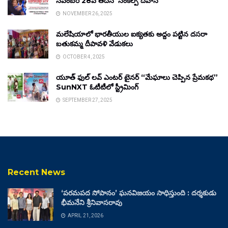
నవంబర్ 28వ తేదీన ‘సంకల్ప్ దివాస్’
NOVEMBER 26, 2025
మలేషియాలో భారతీయుల ఐక్యతకు అద్దం పట్టిన దసరా
బతుకమ్మ దీపావళి వేడుకలు
OCTOBER 4, 2025
యూత్ ఫుల్ లవ్ ఎంటర్ టైనర్ “మేఘాలు చెప్పిన ప్రేమకథ”
SunNXT ఓటీటీలో స్ట్రీమింగ్
SEPTEMBER 27, 2025
Recent News
‘పరమపద సోపానం’ ఘనవిజయం సాధిస్తుంది : దర్శకుడు
భీమనేని శ్రీనివాసరావు
APRIL 21, 2026