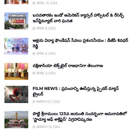
APRIL 19, 2026
బసవతారకం ఇండో అమెరికన్ క్యాన్సర్ హాస్పిటల్ & రీసెర్చ్
ఇన్‌స్టిట్యూట్ వారి ఘనత
APRIL 8, 2026
అక్షయ విద్యా ఫౌండేషన్ సేవలు ప్రశంసనీయం : డీజీపీ శివధర్
రెడ్డి
APRIL 4, 2026
దక్షిణాసియా టెక్స్‌టైల్ రాజధానిగా తెలంగాణ
APRIL 3, 2026
FILM NEWS : ప్రపంచాన్ని ఊపేస్తున్న స్పైడర్ మ్యాన్
ట్రైలర్
MARCH 27, 2026
పొట్టి శ్రీరాములు 125వ జయంతి సందర్భంగా అమరావతిలో
‘స్టాచ్యూ ఆఫ్ శాక్రిఫైస్’ విగ్రహావిష్కరణ
MARCH 16, 2026