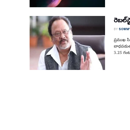
రెబల్‌
BY
SOWM
ప్రముఖ స
బాధపడుతు
3.25 గంటల