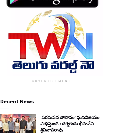
ADVERTISEMENT
Recent News
‘పరమపద సోపానం’ ఘనవిజయం
సాధిస్తుంది : దర్శకుడు భీమనేని
శ్రీనివాసరావు