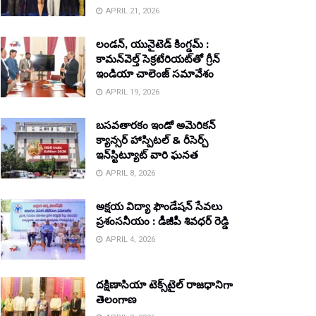
APRIL 21, 2026
లండన్, యునైటెడ్ కింగ్డమ్ :
కామన్‌వెల్త్ సెక్రటేరియట్‌తో గ్రీన్
ఇండియా చాలెంజ్ సమావేశం
APRIL 19, 2026
బసవతారకం ఇండో అమెరికన్
క్యాన్సర్ హాస్పిటల్ & రీసెర్చ్
ఇన్‌స్టిట్యూట్ వారి ఘనత
APRIL 8, 2026
అక్షయ విద్యా ఫౌండేషన్ సేవలు
ప్రశంసనీయం : డీజీపీ శివధర్ రెడ్డి
APRIL 4, 2026
దక్షిణాసియా టెక్స్‌టైల్ రాజధానిగా
తెలంగాణ