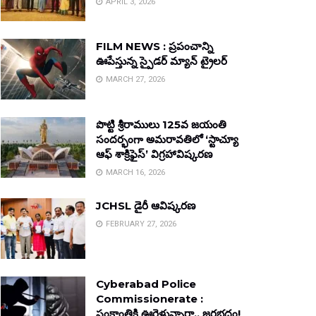
APRIL 3, 2026
FILM NEWS : ప్రపంచాన్ని
ఊపేస్తున్న స్పైడర్ మ్యాన్ ట్రైలర్
MARCH 27, 2026
పొట్టి శ్రీరాములు 125వ జయంతి
సందర్భంగా అమరావతిలో ‘స్టాచ్యూ
ఆఫ్ శాక్రిఫైస్’ విగ్రహావిష్కరణ
MARCH 16, 2026
JCHSL డైరీ ఆవిష్కరణ
FEBRUARY 27, 2026
Cyberabad Police
Commissionerate :
సంక్రాంతికి ఊరెళ్తున్నారా.. జరభద్రం!