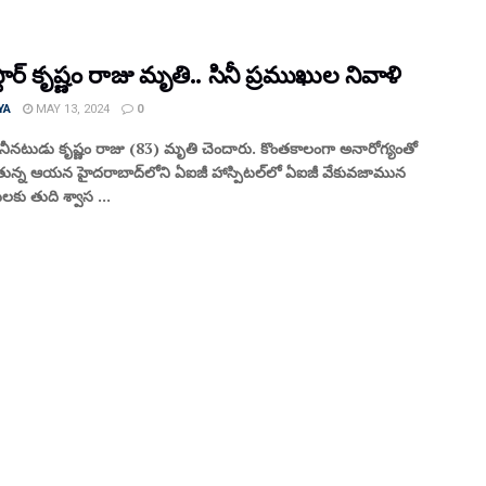
స్టార్ కృష్ణం రాజు మృతి.. సినీ ప్రముఖుల నివాళి
YA
MAY 13, 2024
0
ినీనటుడు కృష్ణం రాజు (83) మృతి చెందారు. కొంతకాలంగా అనారోగ్యంతో
న్న ఆయన హైదరాబాద్‌లోని ఏఐజీ హాస్పిటల్‌లో ఏఐజీ వేకువజామున
కు తుది శ్వాస ...