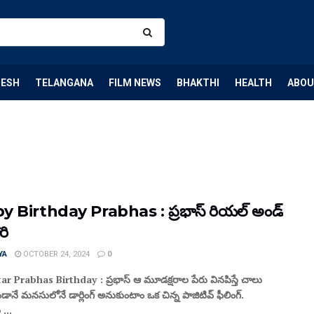
DESH
TELANGANA
FILM NEWS
BHAKTHI
HEALTH
ABOU
 Birthday Prabhas : ప్రభాస్‌ రియల్‌ అండ్‌
ోరి
YA
OCTOBER 24, 2024
0
r Prabhas Birthday : ప్రభాస్‌ ఆ మూడక్షరాల పేరు వినపిస్తే చాలు
ానే మనసులోనే డార్లింగ్‌ అనుకుంటాం ఒక చిన్న పాజిటివ్‌ ఫీలింగ్‌.
...