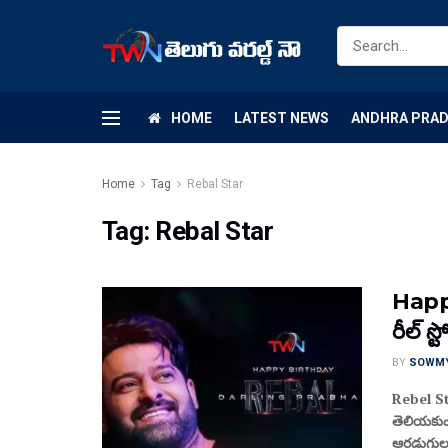
HOME
LATEST NEWS
ANDHRA PRA
Home
Tag
Rebal Star
Tag:
Rebal Star
Happy
రీల్‌ స్ట
BY
SOWM
Rebel Sta
తెలియకుండ
ఆరడుగుల 