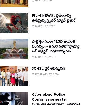
APRIL 3, 2026
FILM NEWS : ప్రపంచాన్ని
ఊపేస్తున్న స్పైడర్ మ్యాన్ ట్రైలర్
MARCH 27, 2026
పొట్టి శ్రీరాములు 125వ జయంతి
సందర్భంగా అమరావతిలో ‘స్టాచ్యూ
ఆఫ్ శాక్రిఫైస్’ విగ్రహావిష్కరణ
MARCH 16, 2026
JCHSL డైరీ ఆవిష్కరణ
FEBRUARY 27, 2026
Cyberabad Police
Commissionerate :
సంక్రాంతికి ఊరెళ్తున్నారా.. జరభద్రం!