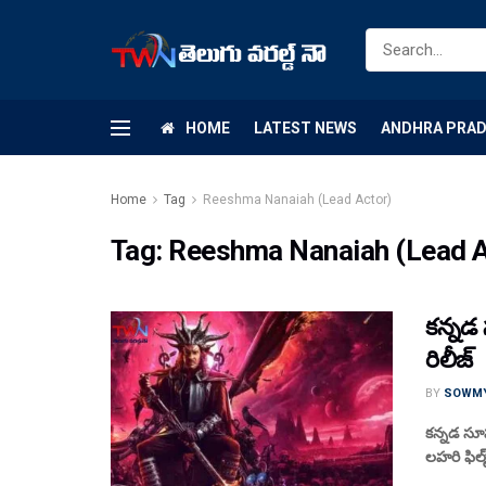
HOME
LATEST NEWS
ANDHRA PRA
Home
Tag
Reeshma Nanaiah (Lead Actor)
Tag:
Reeshma Nanaiah (Lead A
కన్నడ 
రిలీజ్
BY
SOWM
కన్నడ సూప
లహరి ఫిల్మ