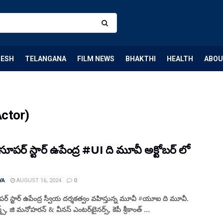
DESH
TELANGANA
FILM NEWS
BHAKTHI
HEALTH
ABOU
ctor)
సూపర్ స్టార్ ఉపేంద్ర #UI ది మూవీ అక్టోబర్ లో
YA
AUGUST 16, 2024
0
ర్ స్టార్ ఉపేంద్ర స్వీయ దర్శకత్వం వహిస్తున్న మూవీ #యూఐ ది మూవీ.
్స్, జి మనోహరన్ & వీనస్ ఎంటర్‌టైనర్స్, కెపీ శ్రీకాంత్ ...