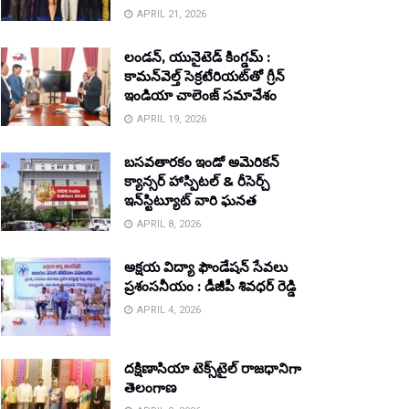
APRIL 21, 2026
లండన్, యునైటెడ్ కింగ్డమ్ :
కామన్‌వెల్త్ సెక్రటేరియట్‌తో గ్రీన్
ఇండియా చాలెంజ్ సమావేశం
APRIL 19, 2026
బసవతారకం ఇండో అమెరికన్
క్యాన్సర్ హాస్పిటల్ & రీసెర్చ్
ఇన్‌స్టిట్యూట్ వారి ఘనత
APRIL 8, 2026
అక్షయ విద్యా ఫౌండేషన్ సేవలు
ప్రశంసనీయం : డీజీపీ శివధర్ రెడ్డి
APRIL 4, 2026
దక్షిణాసియా టెక్స్‌టైల్ రాజధానిగా
తెలంగాణ