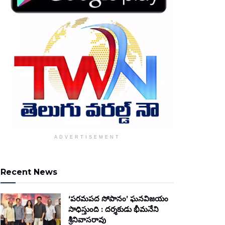
ADVERTISEMENT
Recent News
‘పరమపద సోపానం’ ఘనవిజయం
సాధిస్తుంది : దర్శకుడు భీమనేని
శ్రీనివాసరావు