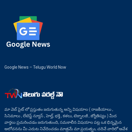
Google News – Telugu World Now
మా వెబ్ సైట్ లో ప్రస్తుతం జరుగుతున్న అన్ని విషయాల ( రాజకీయాలు ,
సినిమాలు , లేటెస్ట్ న్యూస్ , హెల్త్, భక్తి , కళలు, టెక్నాలజీ , జ్యోతిష్యం ) మీద
వార్తలు ప్రచురించడం జరుగుతుంది, సమకాలీన విషయాల పట్ల ఒక భిన్నమైన
ఆలోచనను మీ ఎదుట నివేదించడం మాత్రమే మా ప్రయత్నం, చదివే వారిలో ఆవేశ