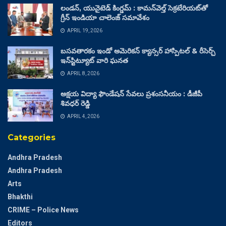
లండన్, యునైటెడ్ కింగ్డమ్ : కామన్‌వెల్త్ సెక్రటేరియట్‌తో
గ్రీన్ ఇండియా చాలెంజ్ సమావేశం
APRIL 19, 2026
బసవతారకం ఇండో అమెరికన్ క్యాన్సర్ హాస్పిటల్ & రీసెర్చ్
ఇన్‌స్టిట్యూట్ వారి ఘనత
APRIL 8, 2026
అక్షయ విద్యా ఫౌండేషన్ సేవలు ప్రశంసనీయం : డీజీపీ
శివధర్ రెడ్డి
APRIL 4, 2026
Categories
Andhra Pradesh
Andhra Pradesh
Arts
Bhakthi
CRIME – Police News
Editors