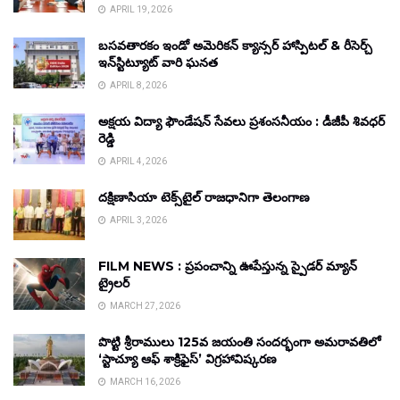
APRIL 19, 2026
బసవతారకం ఇండో అమెరికన్ క్యాన్సర్ హాస్పిటల్ & రీసెర్చ్
ఇన్‌స్టిట్యూట్ వారి ఘనత
APRIL 8, 2026
అక్షయ విద్యా ఫౌండేషన్ సేవలు ప్రశంసనీయం : డీజీపీ శివధర్
రెడ్డి
APRIL 4, 2026
దక్షిణాసియా టెక్స్‌టైల్ రాజధానిగా తెలంగాణ
APRIL 3, 2026
FILM NEWS : ప్రపంచాన్ని ఊపేస్తున్న స్పైడర్ మ్యాన్
ట్రైలర్
MARCH 27, 2026
పొట్టి శ్రీరాములు 125వ జయంతి సందర్భంగా అమరావతిలో
‘స్టాచ్యూ ఆఫ్ శాక్రిఫైస్’ విగ్రహావిష్కరణ
MARCH 16, 2026