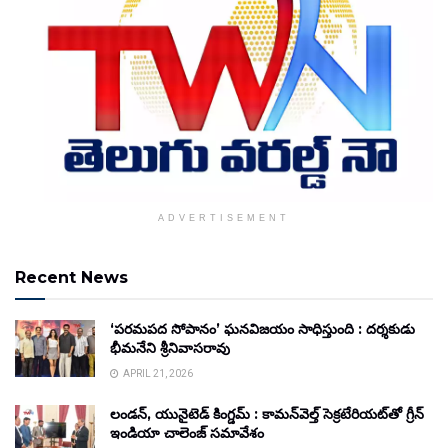
ADVERTISEMENT
Recent News
‘పరమపద సోపానం’ ఘనవిజయం సాధిస్తుంది : దర్శకుడు
భీమనేని శ్రీనివాసరావు
APRIL 21, 2026
లండన్, యునైటెడ్ కింగ్డమ్ : కామన్‌వెల్త్ సెక్రటేరియట్‌తో గ్రీన్
ఇండియా చాలెంజ్ సమావేశం