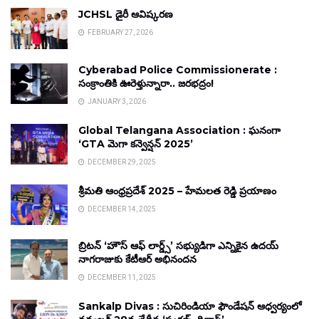
JCHSL డైరీ ఆవిష్కరణ
FEBRUARY 27, 2026
Cyberabad Police Commissionerate :
సంక్రాంతికి ఊరెళ్తున్నారా.. జరభద్రం!
JANUARY 3, 2026
Global Telangana Association : ఘనంగా
‘GTA మెగా కన్వెన్షన్ 2025’
DECEMBER 29, 2025
శ్రీమతి ఆంధ్రప్రదేశ్ 2025 – హేమలత రెడ్డి ప్రయాణం
DECEMBER 14, 2025
బ్రిటన్ ‘హౌస్ ఆఫ్ లార్డ్స్’ సభ్యుడిగా ఎన్నికైన ఉదయ్
నాగరాజుకు కేటీఆర్ అభినందన
DECEMBER 11, 2025
Sankalp Divas : సుచిరిండియా ఫౌండేషన్ ఆధ్వర్యంలో