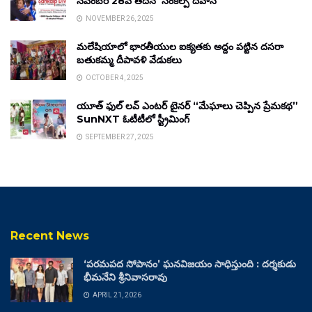
నవంబర్ 28వ తేదీన ‘సంకల్ప్ దివాస్’
NOVEMBER 26, 2025
మలేషియాలో భారతీయుల ఐక్యతకు అద్దం పట్టిన దసరా
బతుకమ్మ దీపావళి వేడుకలు
OCTOBER 4, 2025
యూత్ ఫుల్ లవ్ ఎంటర్ టైనర్ “మేఘాలు చెప్పిన ప్రేమకథ”
SunNXT ఓటీటీలో స్ట్రీమింగ్
SEPTEMBER 27, 2025
Recent News
‘పరమపద సోపానం’ ఘనవిజయం సాధిస్తుంది : దర్శకుడు
భీమనేని శ్రీనివాసరావు
APRIL 21, 2026