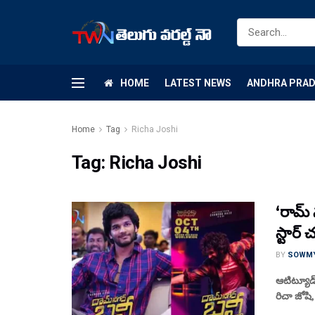
HOME
LATEST NEWS
ANDHRA PRA
Home
Tag
Richa Joshi
Tag:
Richa Joshi
‘రామ్ 
స్టార్ 
BY
SOWM
ఆటిట్యూడ్ 
రిచా జోషి