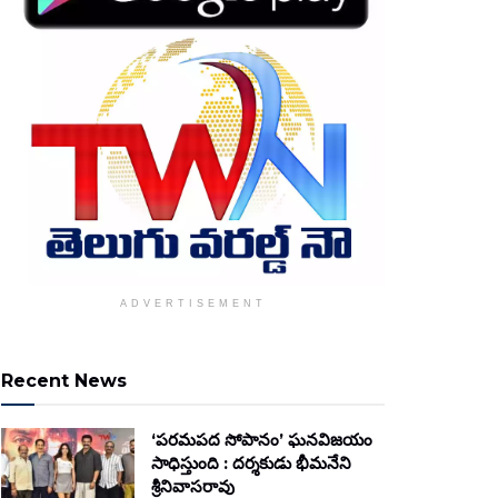
ADVERTISEMENT
Recent News
‘పరమపద సోపానం’ ఘనవిజయం
సాధిస్తుంది : దర్శకుడు భీమనేని
శ్రీనివాసరావు