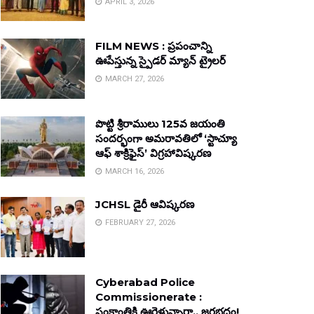
APRIL 3, 2026
FILM NEWS : ప్రపంచాన్ని
ఊపేస్తున్న స్పైడర్ మ్యాన్ ట్రైలర్
MARCH 27, 2026
పొట్టి శ్రీరాములు 125వ జయంతి
సందర్భంగా అమరావతిలో ‘స్టాచ్యూ
ఆఫ్ శాక్రిఫైస్’ విగ్రహావిష్కరణ
MARCH 16, 2026
JCHSL డైరీ ఆవిష్కరణ
FEBRUARY 27, 2026
Cyberabad Police
Commissionerate :
సంక్రాంతికి ఊరెళ్తున్నారా.. జరభద్రం!