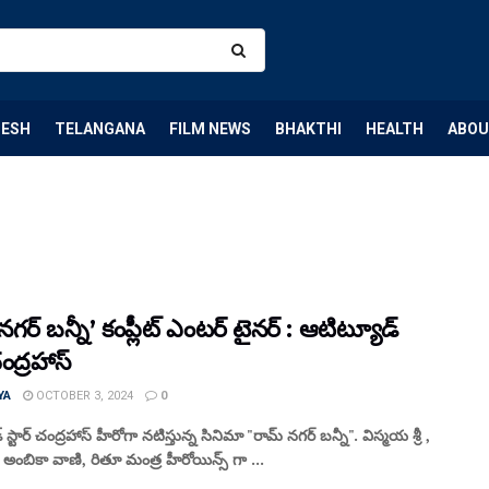
DESH
TELANGANA
FILM NEWS
BHAKTHI
HEALTH
ABOU
నగర్ బన్నీ’ కంప్లీట్ ఎంటర్ టైనర్ : ఆటిట్యూడ్
చంద్రహాస్
YA
OCTOBER 3, 2024
0
స్టార్ చంద్రహాస్ హీరోగా నటిస్తున్న సినిమా "రామ్ నగర్ బన్నీ". విస్మయ శ్రీ ,
, అంబికా వాణి, రితూ మంత్ర హీరోయిన్స్ గా ...