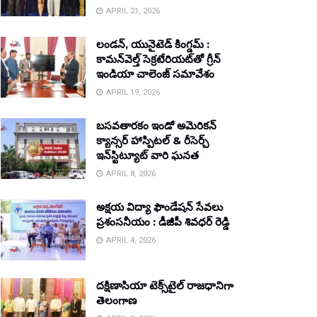
APRIL 21, 2026
లండన్, యునైటెడ్ కింగ్డమ్ :
కామన్‌వెల్త్ సెక్రటేరియట్‌తో గ్రీన్
ఇండియా చాలెంజ్ సమావేశం
APRIL 19, 2026
బసవతారకం ఇండో అమెరికన్
క్యాన్సర్ హాస్పిటల్ & రీసెర్చ్
ఇన్‌స్టిట్యూట్ వారి ఘనత
APRIL 8, 2026
అక్షయ విద్యా ఫౌండేషన్ సేవలు
ప్రశంసనీయం : డీజీపీ శివధర్ రెడ్డి
APRIL 4, 2026
దక్షిణాసియా టెక్స్‌టైల్ రాజధానిగా
తెలంగాణ