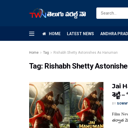
HOME
LATEST NEWS
ANDHRA PRA
Home
Tag
Rishabh Shetty Astonishes As Hanuman
Tag:
Rishabh Shetty Astonish
Jai H
శెట్టి 
BY
SOWM
Film News 
తర్వాత మో