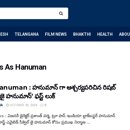
DESH
TELANGANA
FILM NEWS
BHAKTHI
HEALTH
ABOU
es As Hanuman
anuman : హనుమాన్ గా ఆశ్చర్యపరిచిన రిషబ్
– ‘జై హనుమాన్’ ఫస్ట్ లుక్
YA
OCTOBER 30, 2024
0
: విజనరీ డైరెక్టర్ ప్రశాంత్ వర్మ, ట్రూ పాన్-ఇండియా బ్లాక్‌బస్టర్ హనుమాన్
స్ట్ ఎవైటెడ్ సీక్వెల్ జై హనుమాన్ కోసం ప్రముఖ నిర్మాణ ...