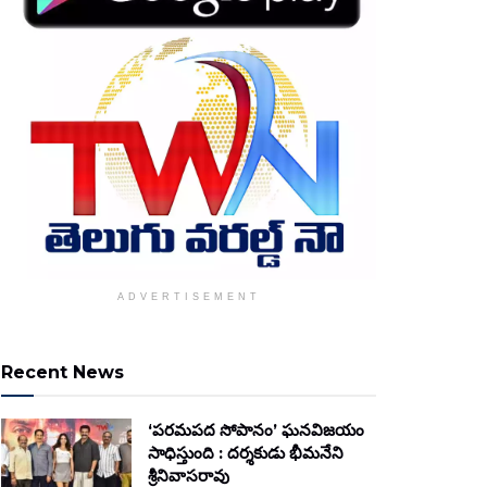
ADVERTISEMENT
Recent News
‘పరమపద సోపానం’ ఘనవిజయం
సాధిస్తుంది : దర్శకుడు భీమనేని
శ్రీనివాసరావు