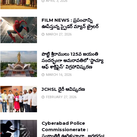
APRIL 3, 2026
FILM NEWS : ప్రపంచాన్ని
ఊపేస్తున్న స్పైడర్ మ్యాన్ ట్రైలర్
MARCH 27, 2026
పొట్టి శ్రీరాములు 125వ జయంతి
సందర్భంగా అమరావతిలో ‘స్టాచ్యూ
ఆఫ్ శాక్రిఫైస్’ విగ్రహావిష్కరణ
MARCH 16, 2026
JCHSL డైరీ ఆవిష్కరణ
FEBRUARY 27, 2026
Cyberabad Police
Commissionerate :
సంక్రాంతికి ఊరెళ్తున్నారా.. జరభద్రం!