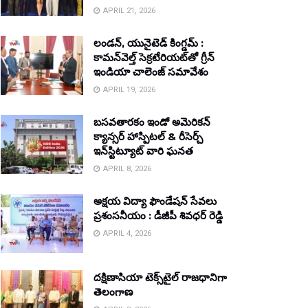
APRIL 21, 2026
లండన్, యునైటెడ్ కింగ్డమ్ :
కామన్‌వెల్త్ సెక్రటేరియట్‌తో గ్రీన్
ఇండియా చాలెంజ్ సమావేశం
APRIL 19, 2026
బసవతారకం ఇండో అమెరికన్
క్యాన్సర్ హాస్పిటల్ & రీసెర్చ్
ఇన్‌స్టిట్యూట్ వారి ఘనత
APRIL 8, 2026
అక్షయ విద్యా ఫౌండేషన్ సేవలు
ప్రశంసనీయం : డీజీపీ శివధర్ రెడ్డి
APRIL 4, 2026
దక్షిణాసియా టెక్స్‌టైల్ రాజధానిగా
తెలంగాణ