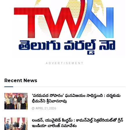
ADVERTISEMENT
Recent News
‘పరమపద సోపానం’ ఘనవిజయం సాధిస్తుంది : దర్శకుడు
భీమనేని శ్రీనివాసరావు
APRIL 21, 2026
లండన్, యునైటెడ్ కింగ్డమ్ : కామన్‌వెల్త్ సెక్రటేరియట్‌తో గ్రీన్
ఇండియా చాలెంజ్ సమావేశం