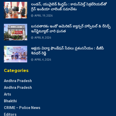
లండన్, యునైటెడ్ కింగ్డమ్ : కామన్‌వెల్త్ సెక్రటేరియట్‌తో
గ్రీన్ ఇండియా చాలెంజ్ సమావేశం
APRIL 19, 2026
బసవతారకం ఇండో అమెరికన్ క్యాన్సర్ హాస్పిటల్ & రీసెర్చ్
ఇన్‌స్టిట్యూట్ వారి ఘనత
APRIL 8, 2026
అక్షయ విద్యా ఫౌండేషన్ సేవలు ప్రశంసనీయం : డీజీపీ
శివధర్ రెడ్డి
APRIL 4, 2026
Categories
Andhra Pradesh
Andhra Pradesh
Arts
Bhakthi
CRIME – Police News
Editors