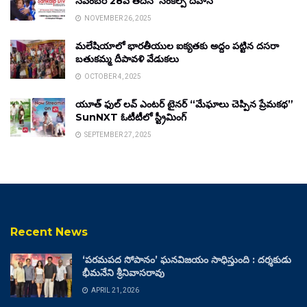
నవంబర్ 28వ తేదీన ‘సంకల్ప్ దివాస్’
NOVEMBER 26, 2025
మలేషియాలో భారతీయుల ఐక్యతకు అద్దం పట్టిన దసరా
బతుకమ్మ దీపావళి వేడుకలు
OCTOBER 4, 2025
యూత్ ఫుల్ లవ్ ఎంటర్ టైనర్ “మేఘాలు చెప్పిన ప్రేమకథ”
SunNXT ఓటీటీలో స్ట్రీమింగ్
SEPTEMBER 27, 2025
Recent News
‘పరమపద సోపానం’ ఘనవిజయం సాధిస్తుంది : దర్శకుడు
భీమనేని శ్రీనివాసరావు
APRIL 21, 2026