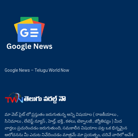
Google News – Telugu World Now
మా వెబ్ సైట్ లో ప్రస్తుతం జరుగుతున్న అన్ని విషయాల ( రాజకీయాలు ,
సినిమాలు , లేటెస్ట్ న్యూస్ , హెల్త్, భక్తి , కళలు, టెక్నాలజీ , జ్యోతిష్యం ) మీద
వార్తలు ప్రచురించడం జరుగుతుంది, సమకాలీన విషయాల పట్ల ఒక భిన్నమైన
ఆలోచనను మీ ఎదుట నివేదించడం మాత్రమే మా ప్రయత్నం, చదివే వారిలో ఆవేశ