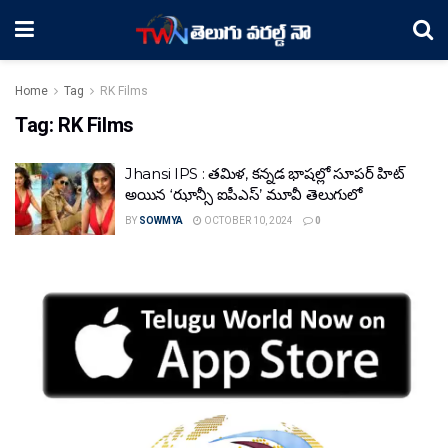
Home
Tag
RK Films
Tag:
RK Films
Jhansi IPS : తమిళ, కన్నడ భాషల్లో సూపర్ హిట్
అయిన ‘ఝాన్సీ ఐపీఎస్’ మూవీ తెలుగులో
BY
SOWMYA
OCTOBER 10, 2024
0