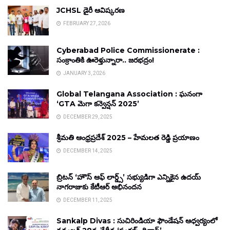
JCHSL డైరీ ఆవిష్కరణ
FEBRUARY 27, 2026
Cyberabad Police Commissionerate :
సంక్రాంతికి ఊరెళ్తున్నారా.. జరభద్రం!
JANUARY 3, 2026
Global Telangana Association : ఘనంగా
‘GTA మెగా కన్వెన్షన్ 2025’
DECEMBER 29, 2025
శ్రీమతి ఆంధ్రప్రదేశ్ 2025 – హేమలత రెడ్డి ప్రయాణం
DECEMBER 14, 2025
బ్రిటన్ ‘హౌస్ ఆఫ్ లార్డ్స్’ సభ్యుడిగా ఎన్నికైన ఉదయ్
నాగరాజుకు కేటీఆర్ అభినందన
DECEMBER 11, 2025
Sankalp Divas : సుచిరిండియా ఫౌండేషన్ ఆధ్వర్యంలో