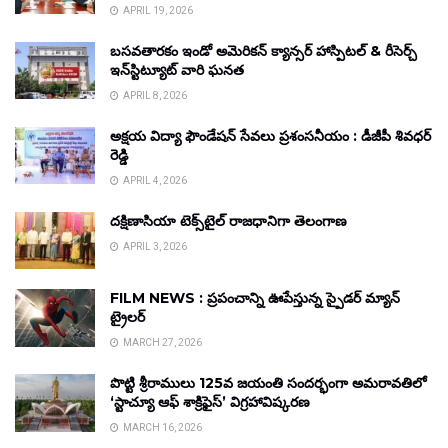
APRIL 19, 2026
బసవతారకం ఇండో అమెరికన్ క్యాన్సర్ హాస్పిటల్ & రీసెర్చ్
ఇన్‌స్టిట్యూట్ వారి ఘనత
APRIL 8, 2026
అక్షయ విద్యా ఫౌండేషన్ సేవలు ప్రశంసనీయం : డీజీపీ శివధర్
రెడ్డి
APRIL 4, 2026
దక్షిణాసియా టెక్స్‌టైల్ రాజధానిగా తెలంగాణ
APRIL 3, 2026
FILM NEWS : ప్రపంచాన్ని ఊపేస్తున్న స్పైడర్ మ్యాన్
ట్రైలర్
MARCH 27, 2026
పొట్టి శ్రీరాములు 125వ జయంతి సందర్భంగా అమరావతిలో
‘స్టాచ్యూ ఆఫ్ శాక్రిఫైస్’ విగ్రహావిష్కరణ
MARCH 16, 2026