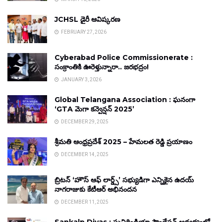
JCHSL డైరీ ఆవిష్కరణ
FEBRUARY 27, 2026
Cyberabad Police Commissionerate :
సంక్రాంతికి ఊరెళ్తున్నారా.. జరభద్రం!
JANUARY 3, 2026
Global Telangana Association : ఘనంగా
‘GTA మెగా కన్వెన్షన్ 2025’
DECEMBER 29, 2025
శ్రీమతి ఆంధ్రప్రదేశ్ 2025 – హేమలత రెడ్డి ప్రయాణం
DECEMBER 14, 2025
బ్రిటన్ ‘హౌస్ ఆఫ్ లార్డ్స్’ సభ్యుడిగా ఎన్నికైన ఉదయ్
నాగరాజుకు కేటీఆర్ అభినందన
DECEMBER 11, 2025