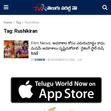
Home
Tag
Rushikiran
Tag:
Rushikiran
Film News : అవకాశాల కోసం ఎదురుచూడ్డం కాదు..
మనమే అవకాశాలు సృష్టిచుకోవాలి : రైజింగ్ స్టార్ రుషి
కిరణ్
BY
SOWMYA
NOVEMBER 10, 2024
0