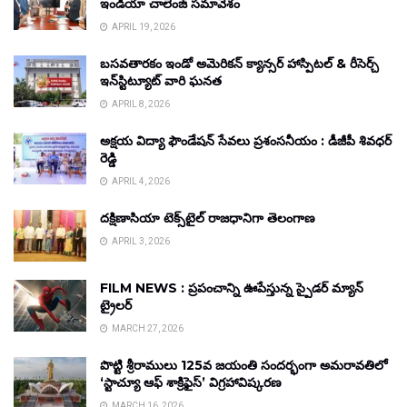
ఇండియా చాలెంజ్ సమావేశం
APRIL 19, 2026
బసవతారకం ఇండో అమెరికన్ క్యాన్సర్ హాస్పిటల్ & రీసెర్చ్
ఇన్‌స్టిట్యూట్ వారి ఘనత
APRIL 8, 2026
అక్షయ విద్యా ఫౌండేషన్ సేవలు ప్రశంసనీయం : డీజీపీ శివధర్
రెడ్డి
APRIL 4, 2026
దక్షిణాసియా టెక్స్‌టైల్ రాజధానిగా తెలంగాణ
APRIL 3, 2026
FILM NEWS : ప్రపంచాన్ని ఊపేస్తున్న స్పైడర్ మ్యాన్
ట్రైలర్
MARCH 27, 2026
పొట్టి శ్రీరాములు 125వ జయంతి సందర్భంగా అమరావతిలో
‘స్టాచ్యూ ఆఫ్ శాక్రిఫైస్’ విగ్రహావిష్కరణ
MARCH 16, 2026