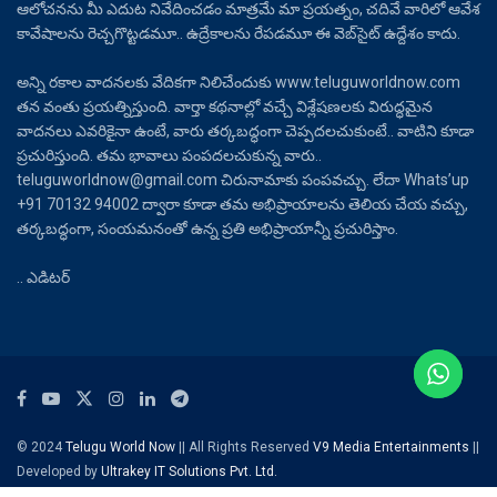
ఆలోచనను మీ ఎదుట నివేదించడం మాత్రమే మా ప్రయత్నం, చదివే వారిలో ఆవేశ
కావేషాలను రెచ్చగొట్టడమూ.. ఉద్రేకాలను రేపడమూ ఈ వెబ్‌సైట్ ఉద్దేశం కాదు.
అన్ని రకాల వాదనలకు వేదికగా నిలిచేందుకు www.teluguworldnow.com
తన వంతు ప్రయత్నిస్తుంది. వార్తా కథనాల్లో వచ్చే విశ్లేషణలకు విరుద్ధమైన
వాదనలు ఎవరికైనా ఉంటే, వారు తర్కబద్ధంగా చెప్పదలచుకుంటే.. వాటిని కూడా
ప్రచురిస్తుంది. తమ భావాలు పంపదలచుకున్న వారు..
teluguworldnow@gmail.com చిరునామాకు పంపవచ్చు. లేదా Whats’up
+91 70132 94002 ద్వారా కూడా తమ అభిప్రాయాలను తెలియ చేయ వచ్చు,
తర్కబద్ధంగా, సంయమనంతో ఉన్న ప్రతి అభిప్రాయాన్నీ ప్రచురిస్తాం.
.. ఎడిటర్
© 2024
Telugu World Now
|| All Rights Reserved
V9 Media Entertainments
||
Developed by
Ultrakey IT Solutions Pvt. Ltd.