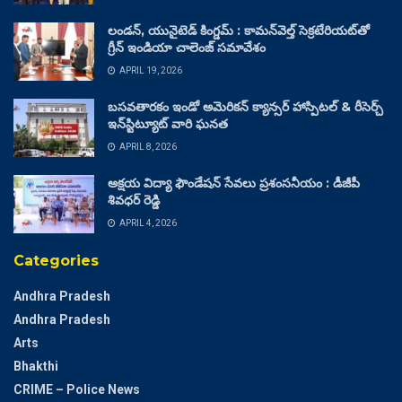
లండన్, యునైటెడ్ కింగ్డమ్ : కామన్‌వెల్త్ సెక్రటేరియట్‌తో
గ్రీన్ ఇండియా చాలెంజ్ సమావేశం
APRIL 19, 2026
బసవతారకం ఇండో అమెరికన్ క్యాన్సర్ హాస్పిటల్ & రీసెర్చ్
ఇన్‌స్టిట్యూట్ వారి ఘనత
APRIL 8, 2026
అక్షయ విద్యా ఫౌండేషన్ సేవలు ప్రశంసనీయం : డీజీపీ
శివధర్ రెడ్డి
APRIL 4, 2026
Categories
Andhra Pradesh
Andhra Pradesh
Arts
Bhakthi
CRIME – Police News