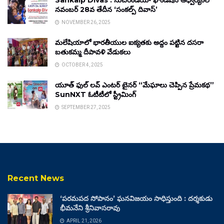
Sankalp Divas : సుచిరిండియా ఫౌండేషన్ ఆధ్వర్యంలో
నవంబర్ 28వ తేదీన ‘సంకల్ప్ దివాస్’
NOVEMBER 26, 2025
మలేషియాలో భారతీయుల ఐక్యతకు అద్దం పట్టిన దసరా
బతుకమ్మ దీపావళి వేడుకలు
OCTOBER 4, 2025
యూత్ ఫుల్ లవ్ ఎంటర్ టైనర్ “మేఘాలు చెప్పిన ప్రేమకథ”
SunNXT ఓటీటీలో స్ట్రీమింగ్
SEPTEMBER 27, 2025
Recent News
‘పరమపద సోపానం’ ఘనవిజయం సాధిస్తుంది : దర్శకుడు
భీమనేని శ్రీనివాసరావు
APRIL 21, 2026