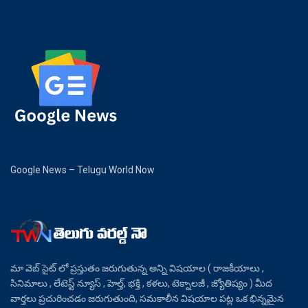
Google News – Telugu World Now
మా వెబ్ సైట్ లో ప్రస్తుతం జరుగుతున్న అన్ని విషయాల ( రాజకీయాలు ,
సినిమాలు , లేటెస్ట్ న్యూస్ , హెల్త్, భక్తి , కళలు, టెక్నాలజీ , జ్యోతిష్యం ) మీద
వార్తలు ప్రచురించడం జరుగుతుంది, సమకాలీన విషయాల పట్ల ఒక భిన్నమైన