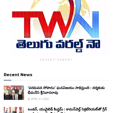
ADVERTISEMENT
Recent News
‘పరమపద సోపానం’ ఘనవిజయం సాధిస్తుంది : దర్శకుడు
భీమనేని శ్రీనివాసరావు
APRIL 21, 2026
లండన్, యునైటెడ్ కింగ్డమ్ : కామన్‌వెల్త్ సెక్రటేరియట్‌తో గ్రీన్