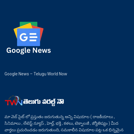
Google News – Telugu World Now
మా వెబ్ సైట్ లో ప్రస్తుతం జరుగుతున్న అన్ని విషయాల ( రాజకీయాలు ,
సినిమాలు , లేటెస్ట్ న్యూస్ , హెల్త్, భక్తి , కళలు, టెక్నాలజీ , జ్యోతిష్యం ) మీద
వార్తలు ప్రచురించడం జరుగుతుంది, సమకాలీన విషయాల పట్ల ఒక భిన్నమైన