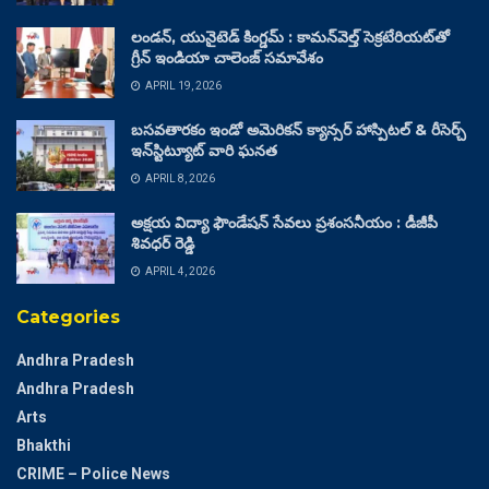
లండన్, యునైటెడ్ కింగ్డమ్ : కామన్‌వెల్త్ సెక్రటేరియట్‌తో
గ్రీన్ ఇండియా చాలెంజ్ సమావేశం
APRIL 19, 2026
బసవతారకం ఇండో అమెరికన్ క్యాన్సర్ హాస్పిటల్ & రీసెర్చ్
ఇన్‌స్టిట్యూట్ వారి ఘనత
APRIL 8, 2026
అక్షయ విద్యా ఫౌండేషన్ సేవలు ప్రశంసనీయం : డీజీపీ
శివధర్ రెడ్డి
APRIL 4, 2026
Categories
Andhra Pradesh
Andhra Pradesh
Arts
Bhakthi
CRIME – Police News