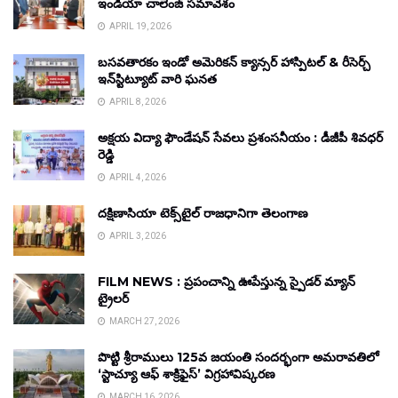
ఇండియా చాలెంజ్ సమావేశం
APRIL 19, 2026
బసవతారకం ఇండో అమెరికన్ క్యాన్సర్ హాస్పిటల్ & రీసెర్చ్
ఇన్‌స్టిట్యూట్ వారి ఘనత
APRIL 8, 2026
అక్షయ విద్యా ఫౌండేషన్ సేవలు ప్రశంసనీయం : డీజీపీ శివధర్
రెడ్డి
APRIL 4, 2026
దక్షిణాసియా టెక్స్‌టైల్ రాజధానిగా తెలంగాణ
APRIL 3, 2026
FILM NEWS : ప్రపంచాన్ని ఊపేస్తున్న స్పైడర్ మ్యాన్
ట్రైలర్
MARCH 27, 2026
పొట్టి శ్రీరాములు 125వ జయంతి సందర్భంగా అమరావతిలో
‘స్టాచ్యూ ఆఫ్ శాక్రిఫైస్’ విగ్రహావిష్కరణ
MARCH 16, 2026