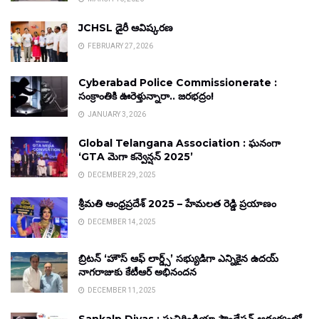
JCHSL డైరీ ఆవిష్కరణ
FEBRUARY 27, 2026
Cyberabad Police Commissionerate :
సంక్రాంతికి ఊరెళ్తున్నారా.. జరభద్రం!
JANUARY 3, 2026
Global Telangana Association : ఘనంగా
‘GTA మెగా కన్వెన్షన్ 2025’
DECEMBER 29, 2025
శ్రీమతి ఆంధ్రప్రదేశ్ 2025 – హేమలత రెడ్డి ప్రయాణం
DECEMBER 14, 2025
బ్రిటన్ ‘హౌస్ ఆఫ్ లార్డ్స్’ సభ్యుడిగా ఎన్నికైన ఉదయ్
నాగరాజుకు కేటీఆర్ అభినందన
DECEMBER 11, 2025