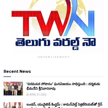
ADVERTISEMENT
Recent News
‘పరమపద సోపానం’ ఘనవిజయం సాధిస్తుంది : దర్శకుడు
భీమనేని శ్రీనివాసరావు
APRIL 21, 2026
లండన్, యునైటెడ్ కింగ్డమ్ : కామన్‌వెల్త్ సెక్రటేరియట్‌తో గ్రీన్