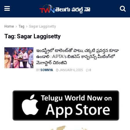
Home
Tag
Sagar Laggisetty
Tag:
Sagar Laggisetty
ఇండ‌స్ట్రీలో టాలెంట్‌తో పాటు, చ‌క్క‌టి ప్ర‌వ‌ర్త‌న కూడా
ఉండాలి : APTA’s బిజినెస్ కాన్ఫ‌రెన్స్ మీటింగ్‌లో
మెగాస్టార్ చిరంజీవి
BY
SOWMYA
JANUARY 6, 2025
0