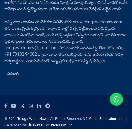
ఆలోచనను మీ ఎదుట నివేదించడం మాత్రమే మా ప్రయత్నం, చదివే వారిలో ఆవేశ
కావేషాలను రెచ్చగొట్టడమూ.. ఉద్రేకాలను రేపడమూ ఈ వెబ్‌సైట్ ఉద్దేశం కాదు.
అన్ని రకాల వాదనలకు వేదికగా నిలిచేందుకు www.teluguworldnow.com
తన వంతు ప్రయత్నిస్తుంది. వార్తా కథనాల్లో వచ్చే విశ్లేషణలకు విరుద్ధమైన
వాదనలు ఎవరికైనా ఉంటే, వారు తర్కబద్ధంగా చెప్పదలచుకుంటే.. వాటిని కూడా
ప్రచురిస్తుంది. తమ భావాలు పంపదలచుకున్న వారు..
teluguworldnow@gmail.com చిరునామాకు పంపవచ్చు. లేదా Whats’up
+91 70132 94002 ద్వారా కూడా తమ అభిప్రాయాలను తెలియ చేయ వచ్చు,
తర్కబద్ధంగా, సంయమనంతో ఉన్న ప్రతి అభిప్రాయాన్నీ ప్రచురిస్తాం.
.. ఎడిటర్
© 2024
Telugu World Now
|| All Rights Reserved
V9 Media Entertainments
||
Developed by
Ultrakey IT Solutions Pvt. Ltd.