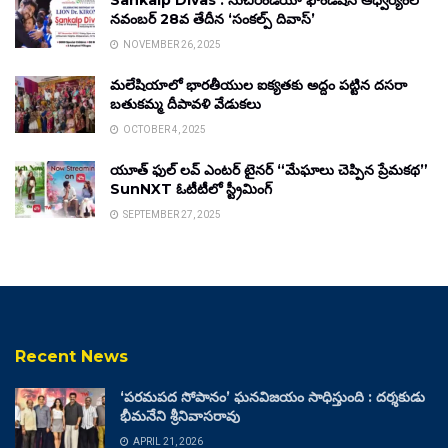
Sankalp Divas : సుచిరిండియా ఫౌండేషన్ ఆధ్వర్యంలో
నవంబర్ 28వ తేదీన ‘సంకల్ప్ దివాస్’
NOVEMBER 26, 2025
మలేషియాలో భారతీయుల ఐక్యతకు అద్దం పట్టిన దసరా
బతుకమ్మ దీపావళి వేడుకలు
OCTOBER 4, 2025
యూత్ ఫుల్ లవ్ ఎంటర్ టైనర్ “మేఘాలు చెప్పిన ప్రేమకథ”
SunNXT ఓటీటీలో స్ట్రీమింగ్
SEPTEMBER 27, 2025
Recent News
‘పరమపద సోపానం’ ఘనవిజయం సాధిస్తుంది : దర్శకుడు
భీమనేని శ్రీనివాసరావు
APRIL 21, 2026