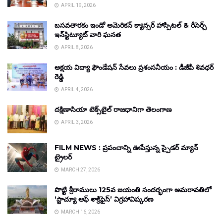
APRIL 19, 2026
బసవతారకం ఇండో అమెరికన్ క్యాన్సర్ హాస్పిటల్ & రీసెర్చ్
ఇన్‌స్టిట్యూట్ వారి ఘనత
APRIL 8, 2026
అక్షయ విద్యా ఫౌండేషన్ సేవలు ప్రశంసనీయం : డీజీపీ శివధర్
రెడ్డి
APRIL 4, 2026
దక్షిణాసియా టెక్స్‌టైల్ రాజధానిగా తెలంగాణ
APRIL 3, 2026
FILM NEWS : ప్రపంచాన్ని ఊపేస్తున్న స్పైడర్ మ్యాన్
ట్రైలర్
MARCH 27, 2026
పొట్టి శ్రీరాములు 125వ జయంతి సందర్భంగా అమరావతిలో
‘స్టాచ్యూ ఆఫ్ శాక్రిఫైస్’ విగ్రహావిష్కరణ
MARCH 16, 2026