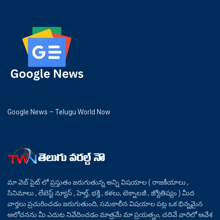
Google News – Telugu World Now
మా వెబ్ సైట్ లో ప్రస్తుతం జరుగుతున్న అన్ని విషయాల ( రాజకీయాలు ,
సినిమాలు , లేటెస్ట్ న్యూస్ , హెల్త్, భక్తి , కళలు, టెక్నాలజీ , జ్యోతిష్యం ) మీద
వార్తలు ప్రచురించడం జరుగుతుంది, సమకాలీన విషయాల పట్ల ఒక భిన్నమైన
ఆలోచనను మీ ఎదుట నివేదించడం మాత్రమే మా ప్రయత్నం, చదివే వారిలో ఆవేశ