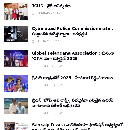
JCHSL డైరీ ఆవిష్కరణ
FEBRUARY 27, 2026
Cyberabad Police Commissionerate :
సంక్రాంతికి ఊరెళ్తున్నారా.. జరభద్రం!
JANUARY 3, 2026
Global Telangana Association : ఘనంగా
‘GTA మెగా కన్వెన్షన్ 2025’
DECEMBER 29, 2025
శ్రీమతి ఆంధ్రప్రదేశ్ 2025 – హేమలత రెడ్డి ప్రయాణం
DECEMBER 14, 2025
బ్రిటన్ ‘హౌస్ ఆఫ్ లార్డ్స్’ సభ్యుడిగా ఎన్నికైన ఉదయ్
నాగరాజుకు కేటీఆర్ అభినందన
DECEMBER 11, 2025
Sankalp Divas : సుచిరిండియా ఫౌండేషన్ ఆధ్వర్యంలో