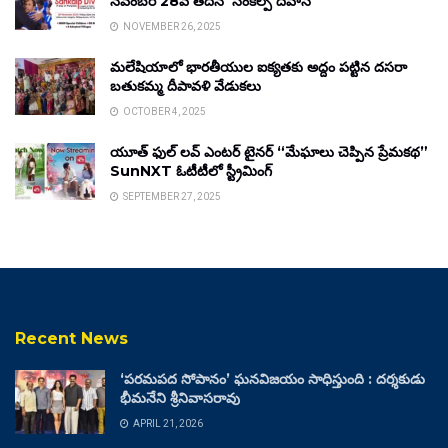
నవంబర్ 28వ తేదీన ‘సంకల్ప్ దివాస్’
NOVEMBER 26, 2025
మలేషియాలో భారతీయుల ఐక్యతకు అద్దం పట్టిన దసరా
బతుకమ్మ దీపావళి వేడుకలు
OCTOBER 4, 2025
యూత్ ఫుల్ లవ్ ఎంటర్ టైనర్ “మేఘాలు చెప్పిన ప్రేమకథ”
SunNXT ఓటీటీలో స్ట్రీమింగ్
SEPTEMBER 27, 2025
Recent News
‘పరమపద సోపానం’ ఘనవిజయం సాధిస్తుంది : దర్శకుడు
భీమనేని శ్రీనివాసరావు
APRIL 21, 2026