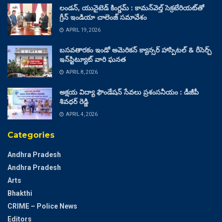
లండన్, యునైటెడ్ కింగ్డమ్ : కామన్‌వెల్త్ సెక్రటేరియట్‌తో
గ్రీన్ ఇండియా చాలెంజ్ సమావేశం
APRIL 19, 2026
బసవతారకం ఇండో అమెరికన్ క్యాన్సర్ హాస్పిటల్ & రీసెర్చ్
ఇన్‌స్టిట్యూట్ వారి ఘనత
APRIL 8, 2026
అక్షయ విద్యా ఫౌండేషన్ సేవలు ప్రశంసనీయం : డీజీపీ
శివధర్ రెడ్డి
APRIL 4, 2026
Categories
Andhra Pradesh
Andhra Pradesh
Arts
Bhakthi
CRIME – Police News
Editors