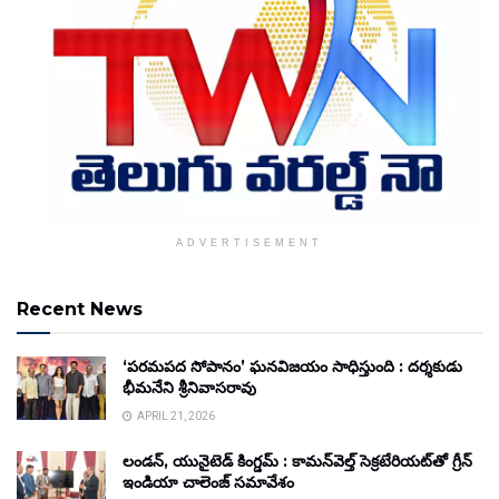
ADVERTISEMENT
Recent News
‘పరమపద సోపానం’ ఘనవిజయం సాధిస్తుంది : దర్శకుడు
భీమనేని శ్రీనివాసరావు
APRIL 21, 2026
లండన్, యునైటెడ్ కింగ్డమ్ : కామన్‌వెల్త్ సెక్రటేరియట్‌తో గ్రీన్
ఇండియా చాలెంజ్ సమావేశం