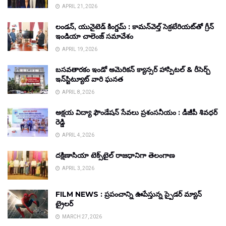
APRIL 21, 2026
లండన్, యునైటెడ్ కింగ్డమ్ : కామన్‌వెల్త్ సెక్రటేరియట్‌తో గ్రీన్
ఇండియా చాలెంజ్ సమావేశం
APRIL 19, 2026
బసవతారకం ఇండో అమెరికన్ క్యాన్సర్ హాస్పిటల్ & రీసెర్చ్
ఇన్‌స్టిట్యూట్ వారి ఘనత
APRIL 8, 2026
అక్షయ విద్యా ఫౌండేషన్ సేవలు ప్రశంసనీయం : డీజీపీ శివధర్
రెడ్డి
APRIL 4, 2026
దక్షిణాసియా టెక్స్‌టైల్ రాజధానిగా తెలంగాణ
APRIL 3, 2026
FILM NEWS : ప్రపంచాన్ని ఊపేస్తున్న స్పైడర్ మ్యాన్
ట్రైలర్
MARCH 27, 2026