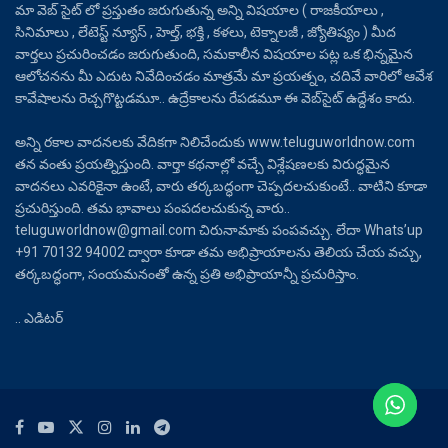
మా వెబ్ సైట్ లో ప్రస్తుతం జరుగుతున్న అన్ని విషయాల ( రాజకీయాలు ,
సినిమాలు , లేటెస్ట్ న్యూస్ , హెల్త్, భక్తి , కళలు, టెక్నాలజీ , జ్యోతిష్యం ) మీద
వార్తలు ప్రచురించడం జరుగుతుంది, సమకాలీన విషయాల పట్ల ఒక భిన్నమైన
ఆలోచనను మీ ఎదుట నివేదించడం మాత్రమే మా ప్రయత్నం, చదివే వారిలో ఆవేశ
కావేషాలను రెచ్చగొట్టడమూ.. ఉద్రేకాలను రేపడమూ ఈ వెబ్‌సైట్ ఉద్దేశం కాదు.
అన్ని రకాల వాదనలకు వేదికగా నిలిచేందుకు www.teluguworldnow.com
తన వంతు ప్రయత్నిస్తుంది. వార్తా కథనాల్లో వచ్చే విశ్లేషణలకు విరుద్ధమైన
వాదనలు ఎవరికైనా ఉంటే, వారు తర్కబద్ధంగా చెప్పదలచుకుంటే.. వాటిని కూడా
ప్రచురిస్తుంది. తమ భావాలు పంపదలచుకున్న వారు..
teluguworldnow@gmail.com చిరునామాకు పంపవచ్చు. లేదా Whats’up
+91 70132 94002 ద్వారా కూడా తమ అభిప్రాయాలను తెలియ చేయ వచ్చు,
తర్కబద్ధంగా, సంయమనంతో ఉన్న ప్రతి అభిప్రాయాన్నీ ప్రచురిస్తాం.
.. ఎడిటర్