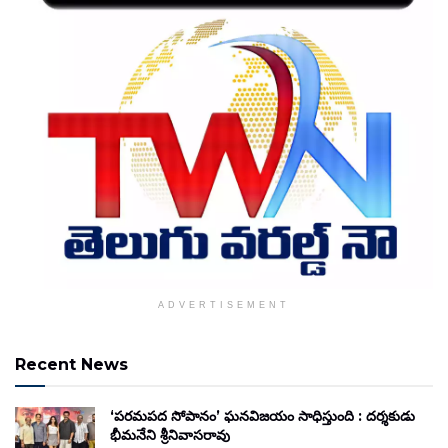
ADVERTISEMENT
Recent News
‘పరమపద సోపానం’ ఘనవిజయం సాధిస్తుంది : దర్శకుడు
భీమనేని శ్రీనివాసరావు