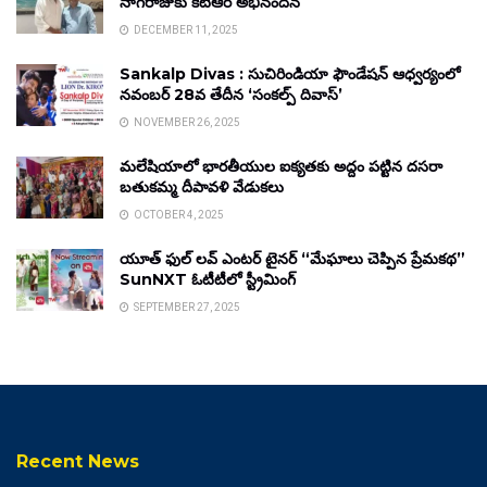
నాగరాజుకు కేటీఆర్ అభినందన
DECEMBER 11, 2025
Sankalp Divas : సుచిరిండియా ఫౌండేషన్ ఆధ్వర్యంలో
నవంబర్ 28వ తేదీన ‘సంకల్ప్ దివాస్’
NOVEMBER 26, 2025
మలేషియాలో భారతీయుల ఐక్యతకు అద్దం పట్టిన దసరా
బతుకమ్మ దీపావళి వేడుకలు
OCTOBER 4, 2025
యూత్ ఫుల్ లవ్ ఎంటర్ టైనర్ “మేఘాలు చెప్పిన ప్రేమకథ”
SunNXT ఓటీటీలో స్ట్రీమింగ్
SEPTEMBER 27, 2025
Recent News