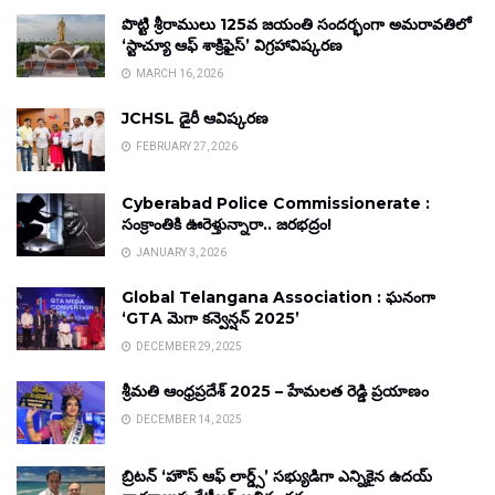
పొట్టి శ్రీరాములు 125వ జయంతి సందర్భంగా అమరావతిలో
‘స్టాచ్యూ ఆఫ్ శాక్రిఫైస్’ విగ్రహావిష్కరణ
MARCH 16, 2026
JCHSL డైరీ ఆవిష్కరణ
FEBRUARY 27, 2026
Cyberabad Police Commissionerate :
సంక్రాంతికి ఊరెళ్తున్నారా.. జరభద్రం!
JANUARY 3, 2026
Global Telangana Association : ఘనంగా
‘GTA మెగా కన్వెన్షన్ 2025’
DECEMBER 29, 2025
శ్రీమతి ఆంధ్రప్రదేశ్ 2025 – హేమలత రెడ్డి ప్రయాణం
DECEMBER 14, 2025
బ్రిటన్ ‘హౌస్ ఆఫ్ లార్డ్స్’ సభ్యుడిగా ఎన్నికైన ఉదయ్