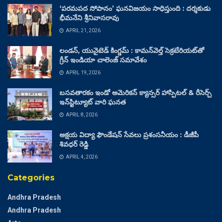
‘పరమపద సోపానం’ ఘనవిజయం సాధిస్తుంది : దర్శకుడు
భీమనేని శ్రీనివాసరావు
APRIL 21, 2026
లండన్, యునైటెడ్ కింగ్డమ్ : కామన్‌వెల్త్ సెక్రటేరియట్‌తో
గ్రీన్ ఇండియా చాలెంజ్ సమావేశం
APRIL 19, 2026
బసవతారకం ఇండో అమెరికన్ క్యాన్సర్ హాస్పిటల్ & రీసెర్చ్
ఇన్‌స్టిట్యూట్ వారి ఘనత
APRIL 8, 2026
అక్షయ విద్యా ఫౌండేషన్ సేవలు ప్రశంసనీయం : డీజీపీ
శివధర్ రెడ్డి
APRIL 4, 2026
Categories
Andhra Pradesh
Andhra Pradesh