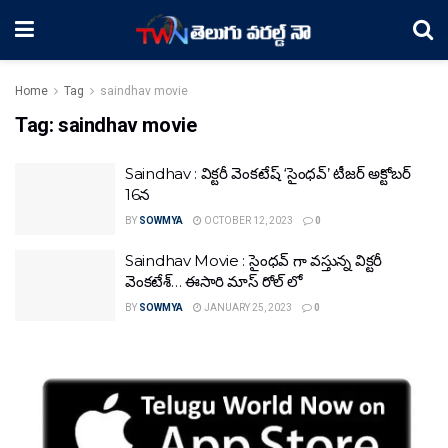
Home
Tag
saindhav movie
Tag:
saindhav movie
Saindhav : విక్టరీ వెంకటేష్ ‘సైంధవ్’ టీజర్ అక్టోబర్
16న
BY
SOWMYA
OCTOBER 12, 2023
0
Saindhav Movie : సైంధవ్ గా వస్తున్న విక్టరీ
వెంకటేశ్… ఈసారి మాస్ రోల్ లో
BY
SOWMYA
JANUARY 25, 2023
0