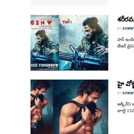
శరీరమం
BY
SOWM
పాన్ ఇండియ
టీజర్ డైనమ
హై వోల్
BY
SOWM
అక్కినేని అ
జూలై 15న 