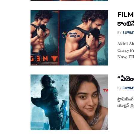
FILM N
కాంభిన
BY
SOWM
Akhil Ak
Crazy P
Now, FI
“ఏజెంట
BY
SOWM
ప్రామిసింగ్
యాక్షన్ థ్