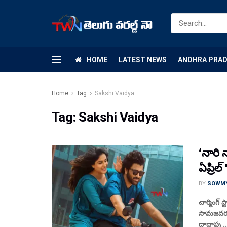
HOME
LATEST NEWS
ANDHRA PRA
Home
Tag
Sakshi Vaidya
Tag:
Sakshi Vaidya
‘నారి 
ఏప్రిల్
BY
SOWM
చార్మింగ్ 
సామజవరగమ
దాదాపు ..