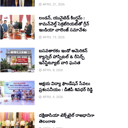
APRIL 21, 2026
లండన్, యునైటెడ్ కింగ్డమ్ :
కామన్‌వెల్త్ సెక్రటేరియట్‌తో గ్రీన్
ఇండియా చాలెంజ్ సమావేశం
APRIL 19, 2026
బసవతారకం ఇండో అమెరికన్
క్యాన్సర్ హాస్పిటల్ & రీసెర్చ్
ఇన్‌స్టిట్యూట్ వారి ఘనత
APRIL 8, 2026
అక్షయ విద్యా ఫౌండేషన్ సేవలు
ప్రశంసనీయం : డీజీపీ శివధర్ రెడ్డి
APRIL 4, 2026
దక్షిణాసియా టెక్స్‌టైల్ రాజధానిగా
తెలంగాణ