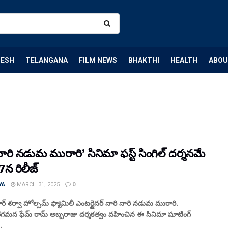
DESH
TELANGANA
FILM NEWS
BHAKTHI
HEALTH
ABOU
నారి నడుమ మురారి’ సినిమా ఫస్ట్ సింగిల్ దర్శనమే
 7న రిలీజ్
YA
MARCH 31, 2025
0
స్టార్ శర్వా హోల్సమ్ ఫ్యామిలీ ఎంటర్టైనర్ నారి నారి నడుమ మురారి.
న ఫేమ్ రామ్ అబ్బరాజు దర్శకత్వం వహించిన ఈ సినిమా షూటింగ్
.