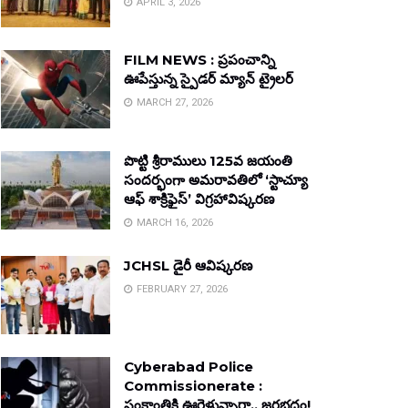
APRIL 3, 2026
FILM NEWS : ప్రపంచాన్ని
ఊపేస్తున్న స్పైడర్ మ్యాన్ ట్రైలర్
MARCH 27, 2026
పొట్టి శ్రీరాములు 125వ జయంతి
సందర్భంగా అమరావతిలో ‘స్టాచ్యూ
ఆఫ్ శాక్రిఫైస్’ విగ్రహావిష్కరణ
MARCH 16, 2026
JCHSL డైరీ ఆవిష్కరణ
FEBRUARY 27, 2026
Cyberabad Police
Commissionerate :
సంక్రాంతికి ఊరెళ్తున్నారా.. జరభద్రం!