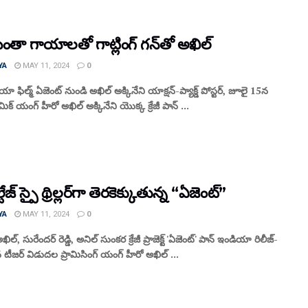
తా గాయాలతో గాట్లింగ్ గన్‌తో అఖిల్
YA
MAY 11, 2024
0
ా ఫిల్మ్ ఏజెంట్ నుండి అఖిల్ అక్కినేని యాక్షన్-ప్యాక్డ్ పోస్టర్, జూలై 15న
ిక్ యంగ్ హీరో అఖిల్ అక్కినేని యొక్క క్రేజీ పాన్ ...
టేజ్ స్పై థ్రిల్లర్‌గా తెరకెక్కుతున్న “ఏజెంట్”
YA
MAY 11, 2024
0
ఖిల్, సురేందర్ రెడ్డి, అనిల్ సుంకర క్రేజీ ప్రాజెక్ట్ 'ఏజెంట్' పాన్ ఇండియా రిలీజ్-
టీజర్ విడుదల ప్రామిసింగ్ యంగ్ హీరో అఖిల్ ...