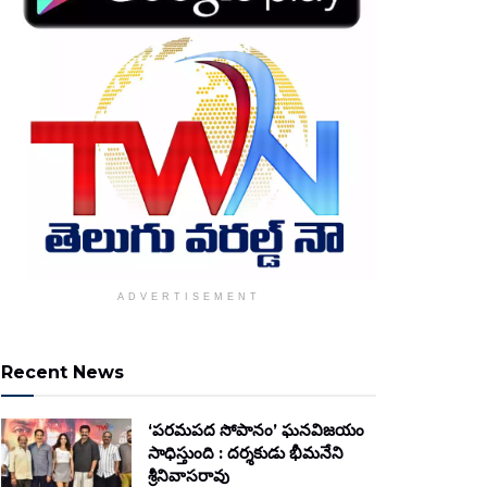
ADVERTISEMENT
Recent News
‘పరమపద సోపానం’ ఘనవిజయం
సాధిస్తుంది : దర్శకుడు భీమనేని
శ్రీనివాసరావు