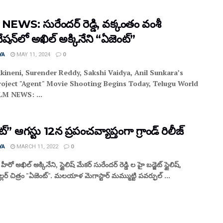
EWS: సురేంద‌ర్ రెడ్డి, వ‌క్కంతం వంశీ
ేష‌న్‌లో అఖిల్ అక్కినేని “ఏజెంట్”
YA
MAY 11, 2024
0
kineni, Surender Reddy, Sakshi Vaidya, Anil Sunkara’s
roject "Agent" Movie Shooting Begins Today, Telugu World
LM NEWS: ...
్” ఆగస్టు 12న ప్రపంచవ్యాప్తంగా గ్రాండ్ రిలీజ్
YA
MARCH 11, 2022
0
 హీరో అఖిల్ అక్కినేని, స్టైలిష్ మేకర్ సురేందర్ రెడ్డి ల హై బడ్జెట్ స్టైలిష్,
రిల్లర్ చిత్రం "ఏజెంట్". మలయాళ మెగాస్టార్ మమ్ముట్టి పవర్ఫుల్ ...