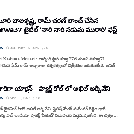
రి బాలకృష్ణ, రామ్ చరణ్ లాంచ్ చేసిన
wa37 టైటిల్ ‘నారి నారి నడుమ మురారి’ ఫస్ట్
YA
JANUARY 15, 2025
0
 Naduma Murari : చార్మింగ్ స్టార్ శర్వా 37వ మూవీ #శర్వా37,
న ఫేమ్ రామ్ అబ్బరాజు దర్శకత్వంలో చిత్రీకరణ జరుగుతోంది. అనిల్
ిగా యాక్షన్ – ప్యాక్డ్ రోల్ లో అఖిల్ అక్కినేని
YA
MAY 13, 2024
0
డైనమిక్ హీరో అఖిల్ అక్కినేని, స్టైలిష్ మేకర్ సురేందర్ రెడ్డిల భారీ
న పాన్ ఇండియా ప్రాజెక్ట్ 'ఏజెంట్' విడుదలకు సిద్ధమవుతోంది. ఈ చిత్రం ...