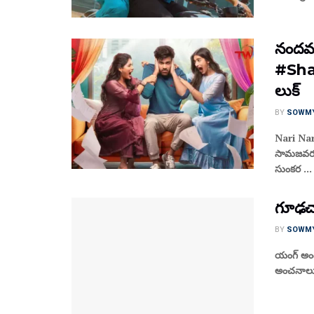
నందమూ
#Shar
లుక్
BY
SOWM
Nari Nari
సామజవరగమ
సుంకర ...
గూఢచార
BY
SOWM
యంగ్ అండ్ 
అంచనాలున్