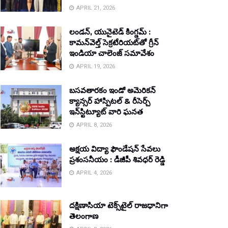
APRIL 21, 2026
లండన్, యునైటెడ్ కింగ్డమ్ :
కామన్‌వెల్త్ సెక్రటేరియట్‌తో గ్రీన్
ఇండియా చాలెంజ్ సమావేశం
APRIL 19, 2026
బసవతారకం ఇండో అమెరికన్
క్యాన్సర్ హాస్పిటల్ & రీసెర్చ్
ఇన్‌స్టిట్యూట్ వారి ఘనత
APRIL 8, 2026
అక్షయ విద్యా ఫౌండేషన్ సేవలు
ప్రశంసనీయం : డీజీపీ శివధర్ రెడ్డి
APRIL 4, 2026
దక్షిణాసియా టెక్స్‌టైల్ రాజధానిగా
తెలంగాణ