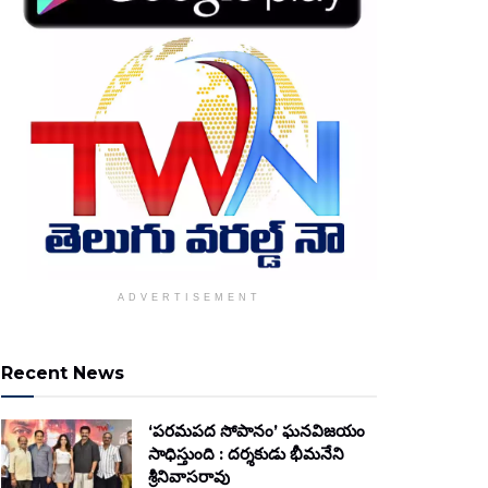
ADVERTISEMENT
Recent News
‘పరమపద సోపానం’ ఘనవిజయం
సాధిస్తుంది : దర్శకుడు భీమనేని
శ్రీనివాసరావు