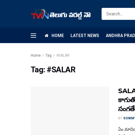
HOME
LATEST NEWS
ANDHRA PRA
Home
Tag
#SALAR
Tag:
#SALAR
SALAA
కాగుతో
సంగ‌తే
BY
SOWM
ఏం మానియా