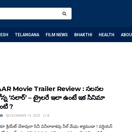
DESH
TELANGANA
FILM NEWS
BHAKTHI
HEALTH
ABOU
R Movie Trailer Review : స‌ల‌స‌ల
న్న‌ ‘స‌లార్’ – ట్రైల‌రే ఇలా ఉంటే ఇక సినిమా
ంటి ?
YA
DECEMBER 19, 2023
0
 క్రియేట్ చేశావురా సినీ వినీలాకాశ‌పు నీల్ మేఘ శ్యాముడా ! ప‌ర్షియ‌న్