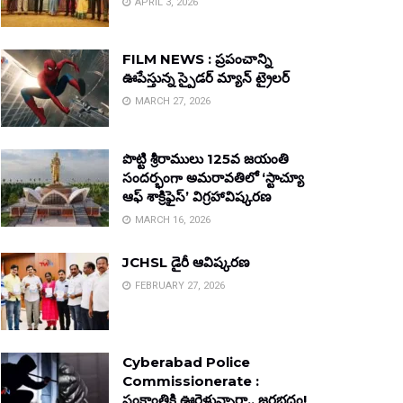
APRIL 3, 2026
FILM NEWS : ప్రపంచాన్ని
ఊపేస్తున్న స్పైడర్ మ్యాన్ ట్రైలర్
MARCH 27, 2026
పొట్టి శ్రీరాములు 125వ జయంతి
సందర్భంగా అమరావతిలో ‘స్టాచ్యూ
ఆఫ్ శాక్రిఫైస్’ విగ్రహావిష్కరణ
MARCH 16, 2026
JCHSL డైరీ ఆవిష్కరణ
FEBRUARY 27, 2026
Cyberabad Police
Commissionerate :
సంక్రాంతికి ఊరెళ్తున్నారా.. జరభద్రం!