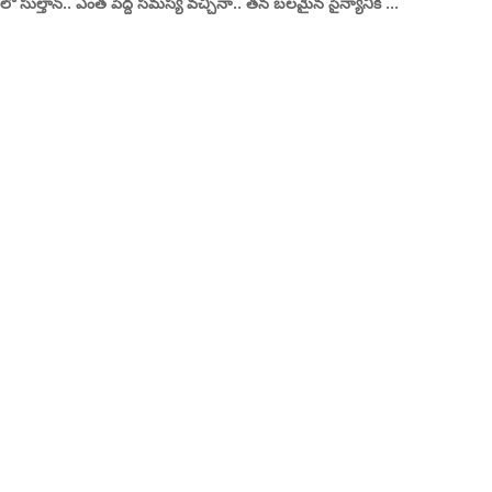
లో సుల్తాన్.. ఎంత పెద్ద స‌మ‌స్య వ‌చ్చినా.. త‌న బ‌ల‌మైన సైన్యానికి ...