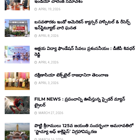
ఇండియా చాలెంజ్ సమావేశం
APRIL 19, 2026
బసవతారకం ఇండో అమెరికన్ క్యాన్సర్ హాస్పిటల్ & రీసెర్చ్
ఇన్‌స్టిట్యూట్ వారి ఘనత
APRIL 8, 2026
అక్షయ విద్యా ఫౌండేషన్ సేవలు ప్రశంసనీయం : డీజీపీ శివధర్
రెడ్డి
APRIL 4, 2026
దక్షిణాసియా టెక్స్‌టైల్ రాజధానిగా తెలంగాణ
APRIL 3, 2026
FILM NEWS : ప్రపంచాన్ని ఊపేస్తున్న స్పైడర్ మ్యాన్
ట్రైలర్
MARCH 27, 2026
పొట్టి శ్రీరాములు 125వ జయంతి సందర్భంగా అమరావతిలో
‘స్టాచ్యూ ఆఫ్ శాక్రిఫైస్’ విగ్రహావిష్కరణ
MARCH 16, 2026