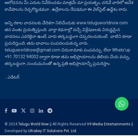
ఆలోచనను మీ ఎదుట నివేదించడం మాత్రమే మా ప్రయత్నం, చదివే వారిలో ఆవేశ
కావేషాలను రెచ్చగొట్టడమూ.. ఉద్రేకాలను రేపడమూ ఈ వెబ్‌సైట్ ఉద్దేశం కాదు.
అన్ని రకాల వాదనలకు వేదికగా నిలిచేందుకు www.teluguworldnow.com
తన వంతు ప్రయత్నిస్తుంది. వార్తా కథనాల్లో వచ్చే విశ్లేషణలకు విరుద్ధమైన
వాదనలు ఎవరికైనా ఉంటే, వారు తర్కబద్ధంగా చెప్పదలచుకుంటే.. వాటిని కూడా
ప్రచురిస్తుంది. తమ భావాలు పంపదలచుకున్న వారు..
teluguworldnow@gmail.com చిరునామాకు పంపవచ్చు. లేదా Whats’up
+91 70132 94002 ద్వారా కూడా తమ అభిప్రాయాలను తెలియ చేయ వచ్చు,
తర్కబద్ధంగా, సంయమనంతో ఉన్న ప్రతి అభిప్రాయాన్నీ ప్రచురిస్తాం.
.. ఎడిటర్
© 2024
Telugu World Now
|| All Rights Reserved
V9 Media Entertainments
||
Developed by
Ultrakey IT Solutions Pvt. Ltd.