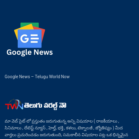
Google News – Telugu World Now
మా వెబ్ సైట్ లో ప్రస్తుతం జరుగుతున్న అన్ని విషయాల ( రాజకీయాలు ,
సినిమాలు , లేటెస్ట్ న్యూస్ , హెల్త్, భక్తి , కళలు, టెక్నాలజీ , జ్యోతిష్యం ) మీద
వార్తలు ప్రచురించడం జరుగుతుంది, సమకాలీన విషయాల పట్ల ఒక భిన్నమైన