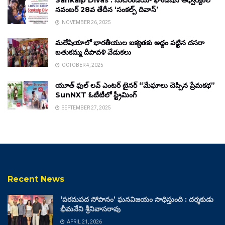
Sankalp Divas : సుచిరిండియా ఫౌండేషన్ ఆధ్వర్యంలో
నవంబర్ 28వ తేదీన ‘సంకల్ప్ దివాస్’
NOVEMBER 26, 2025
మలేషియాలో భారతీయుల ఐక్యతకు అద్దం పట్టిన దసరా
బతుకమ్మ దీపావళి వేడుకలు
OCTOBER 4, 2025
యూత్ ఫుల్ లవ్ ఎంటర్ టైనర్ “మేఘాలు చెప్పిన ప్రేమకథ”
SunNXT ఓటీటీలో స్ట్రీమింగ్
SEPTEMBER 27, 2025
Recent News
‘పరమపద సోపానం’ ఘనవిజయం సాధిస్తుంది : దర్శకుడు
భీమనేని శ్రీనివాసరావు
APRIL 21, 2026