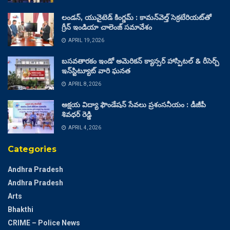
లండన్, యునైటెడ్ కింగ్డమ్ : కామన్‌వెల్త్ సెక్రటేరియట్‌తో
గ్రీన్ ఇండియా చాలెంజ్ సమావేశం
APRIL 19, 2026
బసవతారకం ఇండో అమెరికన్ క్యాన్సర్ హాస్పిటల్ & రీసెర్చ్
ఇన్‌స్టిట్యూట్ వారి ఘనత
APRIL 8, 2026
అక్షయ విద్యా ఫౌండేషన్ సేవలు ప్రశంసనీయం : డీజీపీ
శివధర్ రెడ్డి
APRIL 4, 2026
Categories
Andhra Pradesh
Andhra Pradesh
Arts
Bhakthi
CRIME – Police News