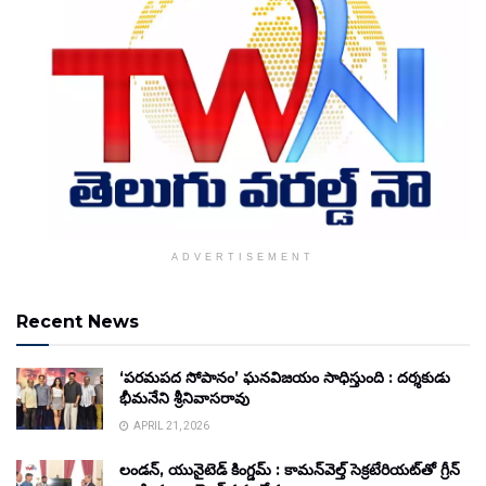
ADVERTISEMENT
Recent News
‘పరమపద సోపానం’ ఘనవిజయం సాధిస్తుంది : దర్శకుడు
భీమనేని శ్రీనివాసరావు
APRIL 21, 2026
లండన్, యునైటెడ్ కింగ్డమ్ : కామన్‌వెల్త్ సెక్రటేరియట్‌తో గ్రీన్