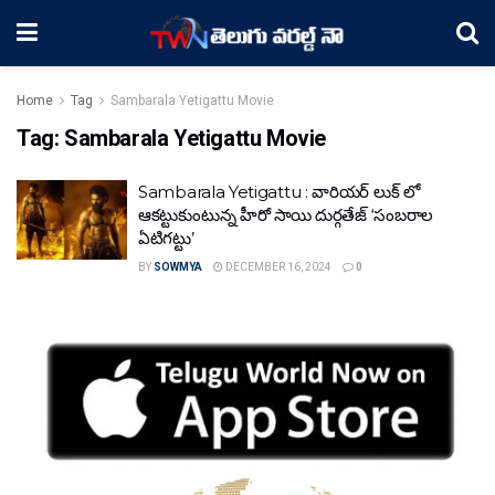
Home
Tag
Sambarala Yetigattu Movie
Tag:
Sambarala Yetigattu Movie
Sambarala Yetigattu : వారియర్ లుక్ లో
ఆకట్టుకుంటున్న హీరో సాయి దుర్గతేజ్ ‘సంబరాల
ఏటిగట్టు’
BY
SOWMYA
DECEMBER 16, 2024
0