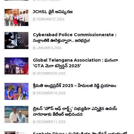
JCHSL డైరీ ఆవిష్కరణ
FEBRUARY 27, 2026
Cyberabad Police Commissionerate :
సంక్రాంతికి ఊరెళ్తున్నారా.. జరభద్రం!
JANUARY 3, 2026
Global Telangana Association : ఘనంగా
‘GTA మెగా కన్వెన్షన్ 2025’
DECEMBER 29, 2025
శ్రీమతి ఆంధ్రప్రదేశ్ 2025 – హేమలత రెడ్డి ప్రయాణం
DECEMBER 14, 2025
బ్రిటన్ ‘హౌస్ ఆఫ్ లార్డ్స్’ సభ్యుడిగా ఎన్నికైన ఉదయ్
నాగరాజుకు కేటీఆర్ అభినందన
DECEMBER 11, 2025