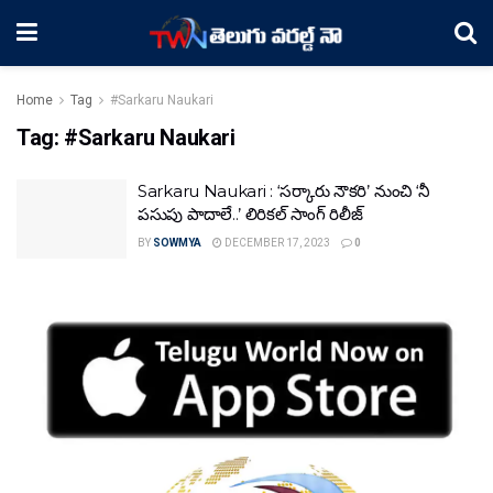
Home
Tag
#Sarkaru Naukari
Tag:
#Sarkaru Naukari
Sarkaru Naukari : ‘సర్కారు నౌకరి’ నుంచి ‘నీ
పసుపు పాదాలే..’ లిరికల్ సాంగ్ రిలీజ్
BY
SOWMYA
DECEMBER 17, 2023
0