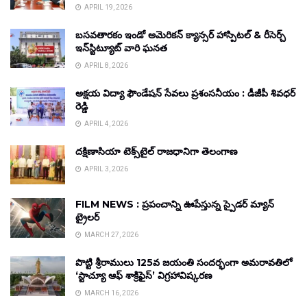
APRIL 19, 2026
బసవతారకం ఇండో అమెరికన్ క్యాన్సర్ హాస్పిటల్ & రీసెర్చ్
ఇన్‌స్టిట్యూట్ వారి ఘనత
APRIL 8, 2026
అక్షయ విద్యా ఫౌండేషన్ సేవలు ప్రశంసనీయం : డీజీపీ శివధర్
రెడ్డి
APRIL 4, 2026
దక్షిణాసియా టెక్స్‌టైల్ రాజధానిగా తెలంగాణ
APRIL 3, 2026
FILM NEWS : ప్రపంచాన్ని ఊపేస్తున్న స్పైడర్ మ్యాన్
ట్రైలర్
MARCH 27, 2026
పొట్టి శ్రీరాములు 125వ జయంతి సందర్భంగా అమరావతిలో
‘స్టాచ్యూ ఆఫ్ శాక్రిఫైస్’ విగ్రహావిష్కరణ
MARCH 16, 2026