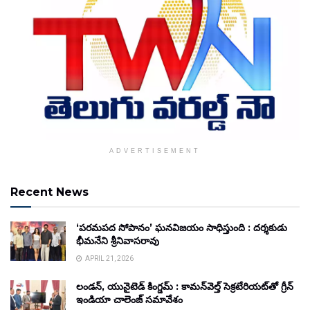
ADVERTISEMENT
Recent News
‘పరమపద సోపానం’ ఘనవిజయం సాధిస్తుంది : దర్శకుడు
భీమనేని శ్రీనివాసరావు
APRIL 21, 2026
లండన్, యునైటెడ్ కింగ్డమ్ : కామన్‌వెల్త్ సెక్రటేరియట్‌తో గ్రీన్
ఇండియా చాలెంజ్ సమావేశం