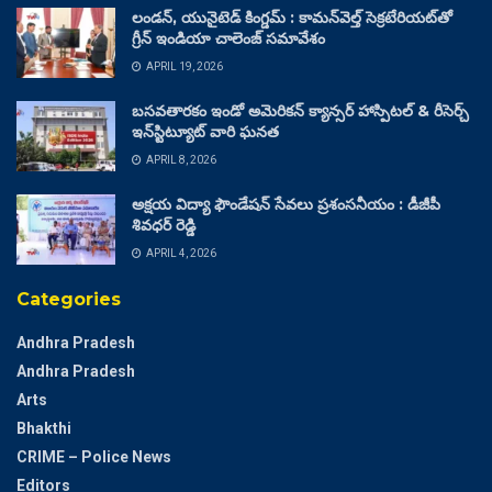
లండన్, యునైటెడ్ కింగ్డమ్ : కామన్‌వెల్త్ సెక్రటేరియట్‌తో
గ్రీన్ ఇండియా చాలెంజ్ సమావేశం
APRIL 19, 2026
బసవతారకం ఇండో అమెరికన్ క్యాన్సర్ హాస్పిటల్ & రీసెర్చ్
ఇన్‌స్టిట్యూట్ వారి ఘనత
APRIL 8, 2026
అక్షయ విద్యా ఫౌండేషన్ సేవలు ప్రశంసనీయం : డీజీపీ
శివధర్ రెడ్డి
APRIL 4, 2026
Categories
Andhra Pradesh
Andhra Pradesh
Arts
Bhakthi
CRIME – Police News
Editors