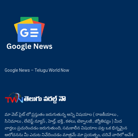
Google News – Telugu World Now
మా వెబ్ సైట్ లో ప్రస్తుతం జరుగుతున్న అన్ని విషయాల ( రాజకీయాలు ,
సినిమాలు , లేటెస్ట్ న్యూస్ , హెల్త్, భక్తి , కళలు, టెక్నాలజీ , జ్యోతిష్యం ) మీద
వార్తలు ప్రచురించడం జరుగుతుంది, సమకాలీన విషయాల పట్ల ఒక భిన్నమైన
ఆలోచనను మీ ఎదుట నివేదించడం మాత్రమే మా ప్రయత్నం, చదివే వారిలో ఆవేశ