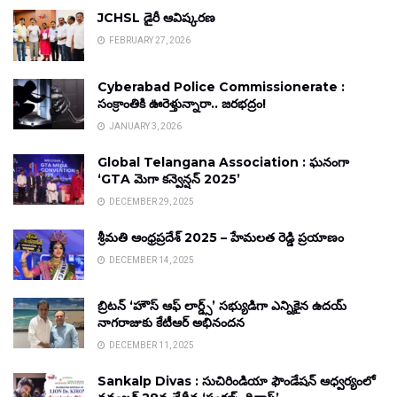
JCHSL డైరీ ఆవిష్కరణ
FEBRUARY 27, 2026
Cyberabad Police Commissionerate :
సంక్రాంతికి ఊరెళ్తున్నారా.. జరభద్రం!
JANUARY 3, 2026
Global Telangana Association : ఘనంగా
‘GTA మెగా కన్వెన్షన్ 2025’
DECEMBER 29, 2025
శ్రీమతి ఆంధ్రప్రదేశ్ 2025 – హేమలత రెడ్డి ప్రయాణం
DECEMBER 14, 2025
బ్రిటన్ ‘హౌస్ ఆఫ్ లార్డ్స్’ సభ్యుడిగా ఎన్నికైన ఉదయ్
నాగరాజుకు కేటీఆర్ అభినందన
DECEMBER 11, 2025
Sankalp Divas : సుచిరిండియా ఫౌండేషన్ ఆధ్వర్యంలో