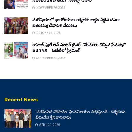
నవంబర్ 28వ తేదీన ‘సంకల్ప్ దివాస్’
NOVEMBER 26, 2025
మలేషియాలో భారతీయుల ఐక్యతకు అద్దం పట్టిన దసరా
బతుకమ్మ దీపావళి వేడుకలు
OCTOBER 4, 2025
యూత్ ఫుల్ లవ్ ఎంటర్ టైనర్ “మేఘాలు చెప్పిన ప్రేమకథ”
SunNXT ఓటీటీలో స్ట్రీమింగ్
SEPTEMBER 27, 2025
Recent News
‘పరమపద సోపానం’ ఘనవిజయం సాధిస్తుంది : దర్శకుడు
భీమనేని శ్రీనివాసరావు
APRIL 21, 2026