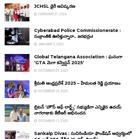
JCHSL డైరీ ఆవిష్కరణ
FEBRUARY 27, 2026
Cyberabad Police Commissionerate :
సంక్రాంతికి ఊరెళ్తున్నారా.. జరభద్రం!
JANUARY 3, 2026
Global Telangana Association : ఘనంగా
‘GTA మెగా కన్వెన్షన్ 2025’
DECEMBER 29, 2025
శ్రీమతి ఆంధ్రప్రదేశ్ 2025 – హేమలత రెడ్డి ప్రయాణం
DECEMBER 14, 2025
బ్రిటన్ ‘హౌస్ ఆఫ్ లార్డ్స్’ సభ్యుడిగా ఎన్నికైన ఉదయ్
నాగరాజుకు కేటీఆర్ అభినందన
DECEMBER 11, 2025
Sankalp Divas : సుచిరిండియా ఫౌండేషన్ ఆధ్వర్యంలో