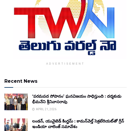
ADVERTISEMENT
Recent News
‘పరమపద సోపానం’ ఘనవిజయం సాధిస్తుంది : దర్శకుడు
భీమనేని శ్రీనివాసరావు
APRIL 21, 2026
లండన్, యునైటెడ్ కింగ్డమ్ : కామన్‌వెల్త్ సెక్రటేరియట్‌తో గ్రీన్
ఇండియా చాలెంజ్ సమావేశం