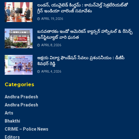
లండన్, యునైటెడ్ కింగ్డమ్ : కామన్‌వెల్త్ సెక్రటేరియట్‌తో
గ్రీన్ ఇండియా చాలెంజ్ సమావేశం
APRIL 19, 2026
బసవతారకం ఇండో అమెరికన్ క్యాన్సర్ హాస్పిటల్ & రీసెర్చ్
ఇన్‌స్టిట్యూట్ వారి ఘనత
APRIL 8, 2026
అక్షయ విద్యా ఫౌండేషన్ సేవలు ప్రశంసనీయం : డీజీపీ
శివధర్ రెడ్డి
APRIL 4, 2026
Categories
Andhra Pradesh
Andhra Pradesh
Arts
Bhakthi
CRIME – Police News
Editors