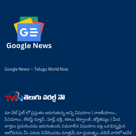
Google News – Telugu World Now
మా వెబ్ సైట్ లో ప్రస్తుతం జరుగుతున్న అన్ని విషయాల ( రాజకీయాలు ,
సినిమాలు , లేటెస్ట్ న్యూస్ , హెల్త్, భక్తి , కళలు, టెక్నాలజీ , జ్యోతిష్యం ) మీద
వార్తలు ప్రచురించడం జరుగుతుంది, సమకాలీన విషయాల పట్ల ఒక భిన్నమైన
ఆలోచనను మీ ఎదుట నివేదించడం మాత్రమే మా ప్రయత్నం, చదివే వారిలో ఆవేశ