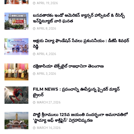
APRIL 19, 2026
బసవతారకం ఇండో అమెరికన్ క్యాన్సర్ హాస్పిటల్ & రీసెర్చ్
ఇన్‌స్టిట్యూట్ వారి ఘనత
APRIL 8, 2026
అక్షయ విద్యా ఫౌండేషన్ సేవలు ప్రశంసనీయం : డీజీపీ శివధర్
రెడ్డి
APRIL 4, 2026
దక్షిణాసియా టెక్స్‌టైల్ రాజధానిగా తెలంగాణ
APRIL 3, 2026
FILM NEWS : ప్రపంచాన్ని ఊపేస్తున్న స్పైడర్ మ్యాన్
ట్రైలర్
MARCH 27, 2026
పొట్టి శ్రీరాములు 125వ జయంతి సందర్భంగా అమరావతిలో
‘స్టాచ్యూ ఆఫ్ శాక్రిఫైస్’ విగ్రహావిష్కరణ
MARCH 16, 2026