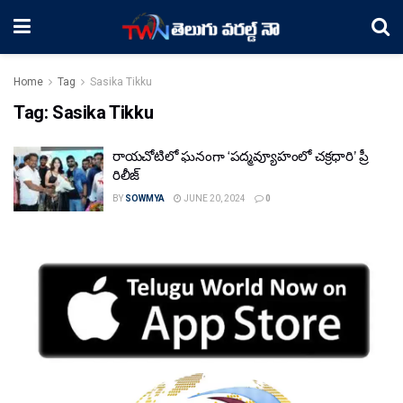
Home
Tag
Sasika Tikku
Tag:
Sasika Tikku
రాయచోటిలో ఘనంగా ‘పద్మవ్యూహంలో చక్రధారి’ ప్రీ
రిలీజ్
BY
SOWMYA
JUNE 20, 2024
0