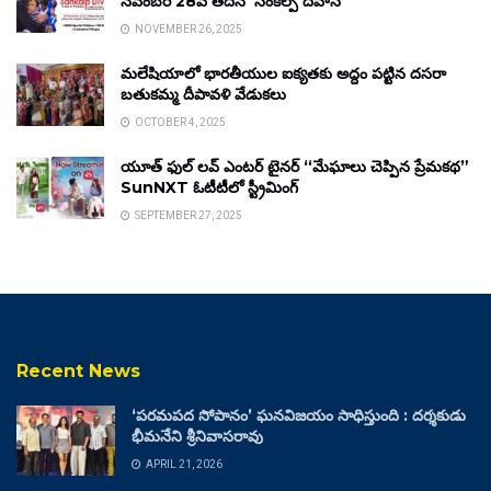
నవంబర్ 28వ తేదీన ‘సంకల్ప్ దివాస్’
NOVEMBER 26, 2025
మలేషియాలో భారతీయుల ఐక్యతకు అద్దం పట్టిన దసరా
బతుకమ్మ దీపావళి వేడుకలు
OCTOBER 4, 2025
యూత్ ఫుల్ లవ్ ఎంటర్ టైనర్ “మేఘాలు చెప్పిన ప్రేమకథ”
SunNXT ఓటీటీలో స్ట్రీమింగ్
SEPTEMBER 27, 2025
Recent News
‘పరమపద సోపానం’ ఘనవిజయం సాధిస్తుంది : దర్శకుడు
భీమనేని శ్రీనివాసరావు
APRIL 21, 2026