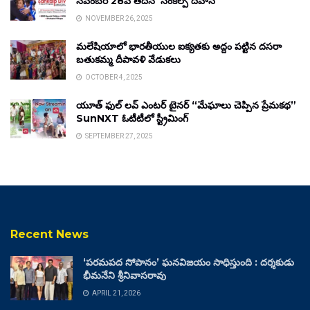
నవంబర్ 28వ తేదీన ‘సంకల్ప్ దివాస్’
NOVEMBER 26, 2025
మలేషియాలో భారతీయుల ఐక్యతకు అద్దం పట్టిన దసరా
బతుకమ్మ దీపావళి వేడుకలు
OCTOBER 4, 2025
యూత్ ఫుల్ లవ్ ఎంటర్ టైనర్ “మేఘాలు చెప్పిన ప్రేమకథ”
SunNXT ఓటీటీలో స్ట్రీమింగ్
SEPTEMBER 27, 2025
Recent News
‘పరమపద సోపానం’ ఘనవిజయం సాధిస్తుంది : దర్శకుడు
భీమనేని శ్రీనివాసరావు
APRIL 21, 2026