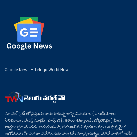
Google News – Telugu World Now
మా వెబ్ సైట్ లో ప్రస్తుతం జరుగుతున్న అన్ని విషయాల ( రాజకీయాలు ,
సినిమాలు , లేటెస్ట్ న్యూస్ , హెల్త్, భక్తి , కళలు, టెక్నాలజీ , జ్యోతిష్యం ) మీద
వార్తలు ప్రచురించడం జరుగుతుంది, సమకాలీన విషయాల పట్ల ఒక భిన్నమైన
ఆలోచనను మీ ఎదుట నివేదించడం మాత్రమే మా ప్రయత్నం, చదివే వారిలో ఆవేశ