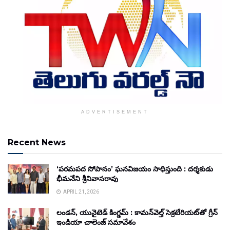
ADVERTISEMENT
Recent News
‘పరమపద సోపానం’ ఘనవిజయం సాధిస్తుంది : దర్శకుడు
భీమనేని శ్రీనివాసరావు
APRIL 21, 2026
లండన్, యునైటెడ్ కింగ్డమ్ : కామన్‌వెల్త్ సెక్రటేరియట్‌తో గ్రీన్
ఇండియా చాలెంజ్ సమావేశం