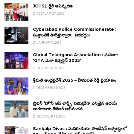
JCHSL డైరీ ఆవిష్కరణ
FEBRUARY 27, 2026
Cyberabad Police Commissionerate :
సంక్రాంతికి ఊరెళ్తున్నారా.. జరభద్రం!
JANUARY 3, 2026
Global Telangana Association : ఘనంగా
‘GTA మెగా కన్వెన్షన్ 2025’
DECEMBER 29, 2025
శ్రీమతి ఆంధ్రప్రదేశ్ 2025 – హేమలత రెడ్డి ప్రయాణం
DECEMBER 14, 2025
బ్రిటన్ ‘హౌస్ ఆఫ్ లార్డ్స్’ సభ్యుడిగా ఎన్నికైన ఉదయ్
నాగరాజుకు కేటీఆర్ అభినందన
DECEMBER 11, 2025
Sankalp Divas : సుచిరిండియా ఫౌండేషన్ ఆధ్వర్యంలో