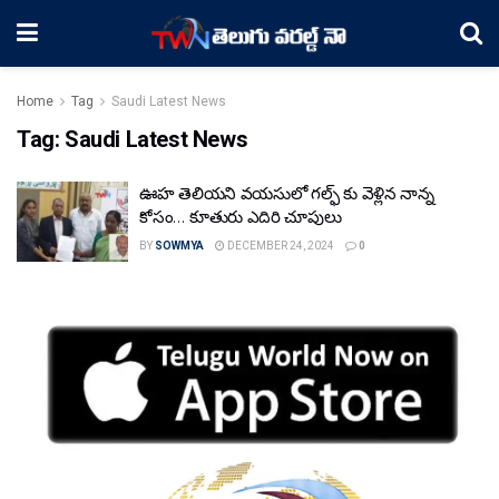
Home
Tag
Saudi Latest News
Tag:
Saudi Latest News
ఊహ తెలియని వయసులో గల్ఫ్ కు వెళ్లిన నాన్న
కోసం… కూతురు ఎదిరి చూపులు
BY
SOWMYA
DECEMBER 24, 2024
0