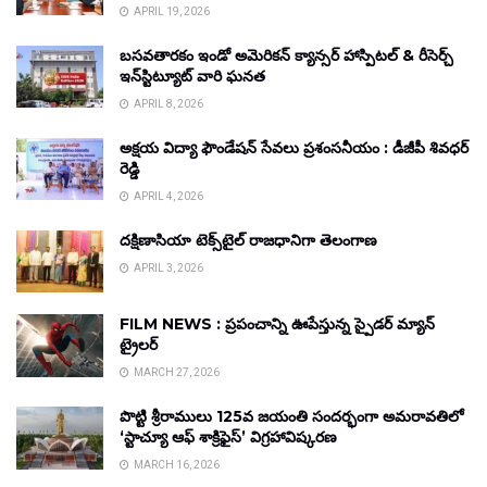
APRIL 19, 2026
బసవతారకం ఇండో అమెరికన్ క్యాన్సర్ హాస్పిటల్ & రీసెర్చ్
ఇన్‌స్టిట్యూట్ వారి ఘనత
APRIL 8, 2026
అక్షయ విద్యా ఫౌండేషన్ సేవలు ప్రశంసనీయం : డీజీపీ శివధర్
రెడ్డి
APRIL 4, 2026
దక్షిణాసియా టెక్స్‌టైల్ రాజధానిగా తెలంగాణ
APRIL 3, 2026
FILM NEWS : ప్రపంచాన్ని ఊపేస్తున్న స్పైడర్ మ్యాన్
ట్రైలర్
MARCH 27, 2026
పొట్టి శ్రీరాములు 125వ జయంతి సందర్భంగా అమరావతిలో
‘స్టాచ్యూ ఆఫ్ శాక్రిఫైస్’ విగ్రహావిష్కరణ
MARCH 16, 2026