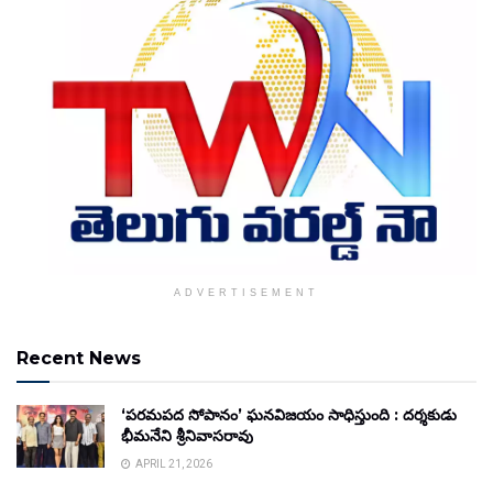
ADVERTISEMENT
Recent News
‘పరమపద సోపానం’ ఘనవిజయం సాధిస్తుంది : దర్శకుడు
భీమనేని శ్రీనివాసరావు
APRIL 21, 2026