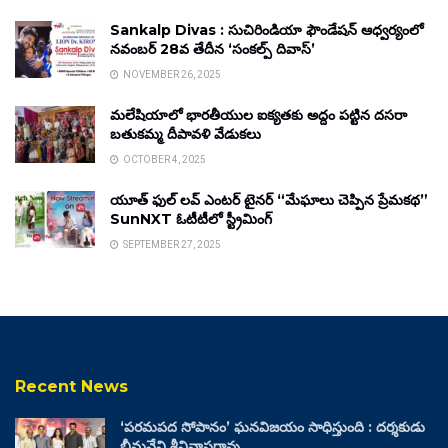
Sankalp Divas : సుచిరిండియా ఫౌండేషన్ ఆధ్వర్యంలో
నవంబర్ 28వ తేదీన ‘సంకల్ప్ దివాస్’
NOVEMBER 26, 2025
మలేషియాలో భారతీయుల ఐక్యతకు అద్దం పట్టిన దసరా
బతుకమ్మ దీపావళి వేడుకలు
OCTOBER 4, 2025
యూత్ ఫుల్ లవ్ ఎంటర్ టైనర్ “మేఘాలు చెప్పిన ప్రేమకథ”
SunNXT ఓటీటీలో స్ట్రీమింగ్
SEPTEMBER 27, 2025
Recent News
‘పరమపద సోపానం’ ఘనవిజయం సాధిస్తుంది : దర్శకుడు
భీమనేని శ్రీనివాసరావు