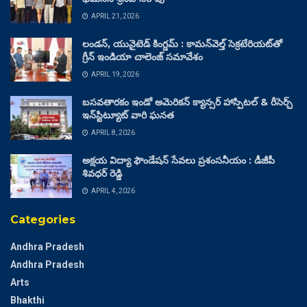
APRIL 21, 2026
లండన్, యునైటెడ్ కింగ్డమ్ : కామన్‌వెల్త్ సెక్రటేరియట్‌తో
గ్రీన్ ఇండియా చాలెంజ్ సమావేశం
APRIL 19, 2026
బసవతారకం ఇండో అమెరికన్ క్యాన్సర్ హాస్పిటల్ & రీసెర్చ్
ఇన్‌స్టిట్యూట్ వారి ఘనత
APRIL 8, 2026
అక్షయ విద్యా ఫౌండేషన్ సేవలు ప్రశంసనీయం : డీజీపీ
శివధర్ రెడ్డి
APRIL 4, 2026
Categories
Andhra Pradesh
Andhra Pradesh
Arts
Bhakthi