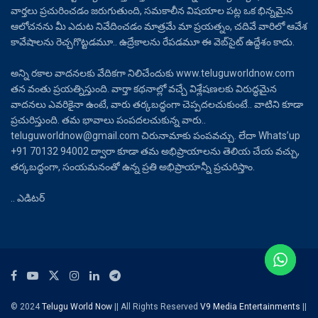
వార్తలు ప్రచురించడం జరుగుతుంది, సమకాలీన విషయాల పట్ల ఒక భిన్నమైన
ఆలోచనను మీ ఎదుట నివేదించడం మాత్రమే మా ప్రయత్నం, చదివే వారిలో ఆవేశ
కావేషాలను రెచ్చగొట్టడమూ.. ఉద్రేకాలను రేపడమూ ఈ వెబ్‌సైట్ ఉద్దేశం కాదు.
అన్ని రకాల వాదనలకు వేదికగా నిలిచేందుకు www.teluguworldnow.com
తన వంతు ప్రయత్నిస్తుంది. వార్తా కథనాల్లో వచ్చే విశ్లేషణలకు విరుద్ధమైన
వాదనలు ఎవరికైనా ఉంటే, వారు తర్కబద్ధంగా చెప్పదలచుకుంటే.. వాటిని కూడా
ప్రచురిస్తుంది. తమ భావాలు పంపదలచుకున్న వారు..
teluguworldnow@gmail.com చిరునామాకు పంపవచ్చు. లేదా Whats’up
+91 70132 94002 ద్వారా కూడా తమ అభిప్రాయాలను తెలియ చేయ వచ్చు,
తర్కబద్ధంగా, సంయమనంతో ఉన్న ప్రతి అభిప్రాయాన్నీ ప్రచురిస్తాం.
.. ఎడిటర్
© 2024
Telugu World Now
|| All Rights Reserved
V9 Media Entertainments
||