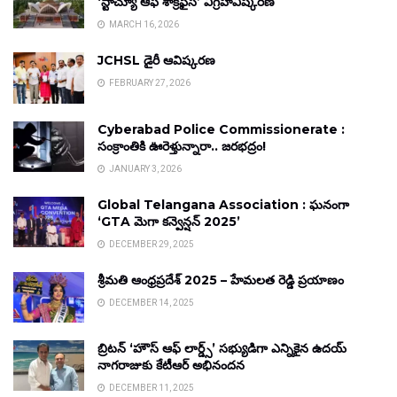
‘స్టాచ్యూ ఆఫ్ శాక్రిఫైస్’ విగ్రహావిష్కరణ
MARCH 16, 2026
JCHSL డైరీ ఆవిష్కరణ
FEBRUARY 27, 2026
Cyberabad Police Commissionerate :
సంక్రాంతికి ఊరెళ్తున్నారా.. జరభద్రం!
JANUARY 3, 2026
Global Telangana Association : ఘనంగా
‘GTA మెగా కన్వెన్షన్ 2025’
DECEMBER 29, 2025
శ్రీమతి ఆంధ్రప్రదేశ్ 2025 – హేమలత రెడ్డి ప్రయాణం
DECEMBER 14, 2025
బ్రిటన్ ‘హౌస్ ఆఫ్ లార్డ్స్’ సభ్యుడిగా ఎన్నికైన ఉదయ్
నాగరాజుకు కేటీఆర్ అభినందన
DECEMBER 11, 2025