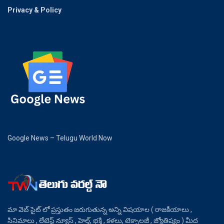
Privacy & Policy
Google News – Telugu World Now
మా వెబ్ సైట్ లో ప్రస్తుతం జరుగుతున్న అన్ని విషయాల ( రాజకీయాలు ,
సినిమాలు , లేటెస్ట్ న్యూస్ , హెల్త్, భక్తి , కళలు, టెక్నాలజీ , జ్యోతిష్యం ) మీద