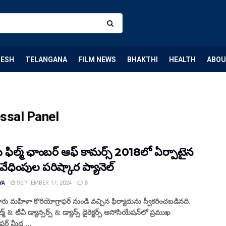
DESH
TELANGANA
FILM NEWS
BHAKTHI
HEALTH
ABOU
ssal Panel
 ఫిల్మ్ ఛాంబర్ ఆఫ్ కామర్స్ 2018లో ఏర్పాటైన
 వేధింపుల పరిష్కార ప్యానెల్‌
YA
SEPTEMBER 17, 2024
0
వారు మహిళా కొరియోగ్రాఫర్ నుండి వచ్చిన ఫిర్యాదును స్వీకరించబడినది.
్మ్ & టీవీ డ్యాన్సర్స్ & డ్యాన్స్ డైరెక్టర్స్ అసోసియేషన్‌లో ప్రముఖ
ఫర్‌ మీద ...