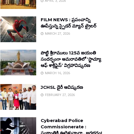
APRIL 3, 2026
FILM NEWS : ప్రపంచాన్ని
ఊపేస్తున్న స్పైడర్ మ్యాన్ ట్రైలర్
MARCH 27, 2026
పొట్టి శ్రీరాములు 125వ జయంతి
సందర్భంగా అమరావతిలో ‘స్టాచ్యూ
ఆఫ్ శాక్రిఫైస్’ విగ్రహావిష్కరణ
MARCH 16, 2026
JCHSL డైరీ ఆవిష్కరణ
FEBRUARY 27, 2026
Cyberabad Police
Commissionerate :
సంక్రాంతికి ఊరెళ్తున్నారా.. జరభద్రం!