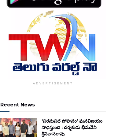
ADVERTISEMENT
Recent News
‘పరమపద సోపానం’ ఘనవిజయం
సాధిస్తుంది : దర్శకుడు భీమనేని
శ్రీనివాసరావు