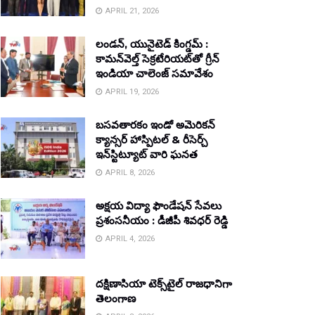
APRIL 21, 2026
లండన్, యునైటెడ్ కింగ్డమ్ :
కామన్‌వెల్త్ సెక్రటేరియట్‌తో గ్రీన్
ఇండియా చాలెంజ్ సమావేశం
APRIL 19, 2026
బసవతారకం ఇండో అమెరికన్
క్యాన్సర్ హాస్పిటల్ & రీసెర్చ్
ఇన్‌స్టిట్యూట్ వారి ఘనత
APRIL 8, 2026
అక్షయ విద్యా ఫౌండేషన్ సేవలు
ప్రశంసనీయం : డీజీపీ శివధర్ రెడ్డి
APRIL 4, 2026
దక్షిణాసియా టెక్స్‌టైల్ రాజధానిగా
తెలంగాణ