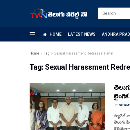
HOME
LATEST NEWS
ANDHRA PRA
Home
Tag
Sexual Harassment Redressal Panel
Tag:
Sexual Harassment Redre
తెలుగు
లైంగిక
BY
SOWM
ప్యానెల్ 
తెలుగు ఫిల
కొరియోగ్రా