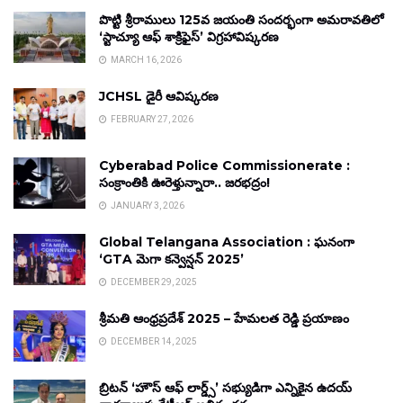
పొట్టి శ్రీరాములు 125వ జయంతి సందర్భంగా అమరావతిలో
‘స్టాచ్యూ ఆఫ్ శాక్రిఫైస్’ విగ్రహావిష్కరణ
MARCH 16, 2026
JCHSL డైరీ ఆవిష్కరణ
FEBRUARY 27, 2026
Cyberabad Police Commissionerate :
సంక్రాంతికి ఊరెళ్తున్నారా.. జరభద్రం!
JANUARY 3, 2026
Global Telangana Association : ఘనంగా
‘GTA మెగా కన్వెన్షన్ 2025’
DECEMBER 29, 2025
శ్రీమతి ఆంధ్రప్రదేశ్ 2025 – హేమలత రెడ్డి ప్రయాణం
DECEMBER 14, 2025
బ్రిటన్ ‘హౌస్ ఆఫ్ లార్డ్స్’ సభ్యుడిగా ఎన్నికైన ఉదయ్