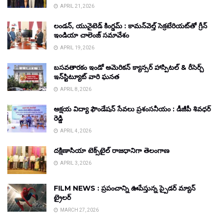
APRIL 21, 2026
లండన్, యునైటెడ్ కింగ్డమ్ : కామన్‌వెల్త్ సెక్రటేరియట్‌తో గ్రీన్
ఇండియా చాలెంజ్ సమావేశం
APRIL 19, 2026
బసవతారకం ఇండో అమెరికన్ క్యాన్సర్ హాస్పిటల్ & రీసెర్చ్
ఇన్‌స్టిట్యూట్ వారి ఘనత
APRIL 8, 2026
అక్షయ విద్యా ఫౌండేషన్ సేవలు ప్రశంసనీయం : డీజీపీ శివధర్
రెడ్డి
APRIL 4, 2026
దక్షిణాసియా టెక్స్‌టైల్ రాజధానిగా తెలంగాణ
APRIL 3, 2026
FILM NEWS : ప్రపంచాన్ని ఊపేస్తున్న స్పైడర్ మ్యాన్
ట్రైలర్
MARCH 27, 2026