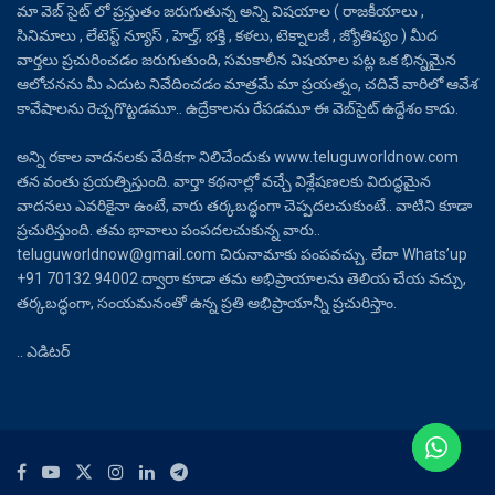
మా వెబ్ సైట్ లో ప్రస్తుతం జరుగుతున్న అన్ని విషయాల ( రాజకీయాలు ,
సినిమాలు , లేటెస్ట్ న్యూస్ , హెల్త్, భక్తి , కళలు, టెక్నాలజీ , జ్యోతిష్యం ) మీద
వార్తలు ప్రచురించడం జరుగుతుంది, సమకాలీన విషయాల పట్ల ఒక భిన్నమైన
ఆలోచనను మీ ఎదుట నివేదించడం మాత్రమే మా ప్రయత్నం, చదివే వారిలో ఆవేశ
కావేషాలను రెచ్చగొట్టడమూ.. ఉద్రేకాలను రేపడమూ ఈ వెబ్‌సైట్ ఉద్దేశం కాదు.
అన్ని రకాల వాదనలకు వేదికగా నిలిచేందుకు www.teluguworldnow.com
తన వంతు ప్రయత్నిస్తుంది. వార్తా కథనాల్లో వచ్చే విశ్లేషణలకు విరుద్ధమైన
వాదనలు ఎవరికైనా ఉంటే, వారు తర్కబద్ధంగా చెప్పదలచుకుంటే.. వాటిని కూడా
ప్రచురిస్తుంది. తమ భావాలు పంపదలచుకున్న వారు..
teluguworldnow@gmail.com చిరునామాకు పంపవచ్చు. లేదా Whats’up
+91 70132 94002 ద్వారా కూడా తమ అభిప్రాయాలను తెలియ చేయ వచ్చు,
తర్కబద్ధంగా, సంయమనంతో ఉన్న ప్రతి అభిప్రాయాన్నీ ప్రచురిస్తాం.
.. ఎడిటర్