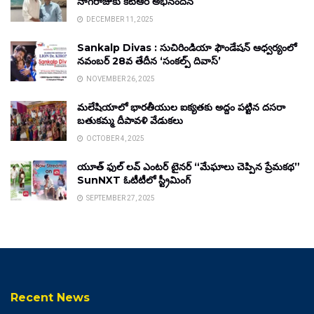
నాగరాజుకు కేటీఆర్ అభినందన
DECEMBER 11, 2025
Sankalp Divas : సుచిరిండియా ఫౌండేషన్ ఆధ్వర్యంలో
నవంబర్ 28వ తేదీన ‘సంకల్ప్ దివాస్’
NOVEMBER 26, 2025
మలేషియాలో భారతీయుల ఐక్యతకు అద్దం పట్టిన దసరా
బతుకమ్మ దీపావళి వేడుకలు
OCTOBER 4, 2025
యూత్ ఫుల్ లవ్ ఎంటర్ టైనర్ “మేఘాలు చెప్పిన ప్రేమకథ”
SunNXT ఓటీటీలో స్ట్రీమింగ్
SEPTEMBER 27, 2025
Recent News