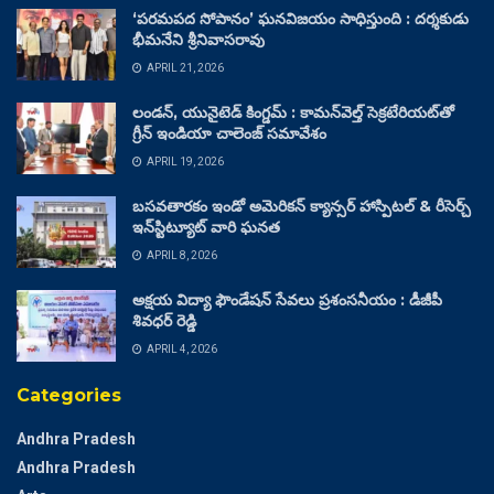
‘పరమపద సోపానం’ ఘనవిజయం సాధిస్తుంది : దర్శకుడు
భీమనేని శ్రీనివాసరావు
APRIL 21, 2026
లండన్, యునైటెడ్ కింగ్డమ్ : కామన్‌వెల్త్ సెక్రటేరియట్‌తో
గ్రీన్ ఇండియా చాలెంజ్ సమావేశం
APRIL 19, 2026
బసవతారకం ఇండో అమెరికన్ క్యాన్సర్ హాస్పిటల్ & రీసెర్చ్
ఇన్‌స్టిట్యూట్ వారి ఘనత
APRIL 8, 2026
అక్షయ విద్యా ఫౌండేషన్ సేవలు ప్రశంసనీయం : డీజీపీ
శివధర్ రెడ్డి
APRIL 4, 2026
Categories
Andhra Pradesh
Andhra Pradesh