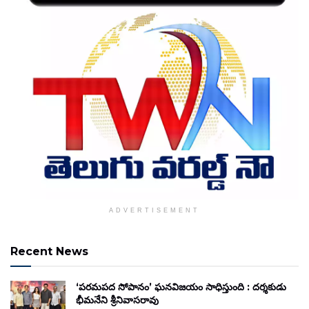
ADVERTISEMENT
Recent News
‘పరమపద సోపానం’ ఘనవిజయం సాధిస్తుంది : దర్శకుడు
భీమనేని శ్రీనివాసరావు